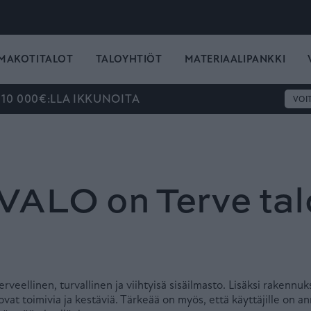
MAKOTITALOT
TALOYHTIÖT
MATERIAALIPANKKI
 10 000€:LLA IKKUNOITA
VOI
ALO on Terve tal
rveellinen, turvallinen ja viihtyisä sisäilmasto. Lisäksi rakennu
ovat toimivia ja kestäviä. Tärkeää on myös, että käyttäjille on an