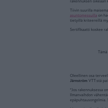
rakennuksen oikeaan k
Tiivin suurilla maisema
asuntomessuilla
on hae
tietyillä kriteereillä 
Sertifikaatti koskee r
Oleellinen osa terveell
Järnström
VTT:stä pain
“Jos rakennuksessa on 
Ilmanvaihdon vähentämi
epäpuhtausongelmia. Si