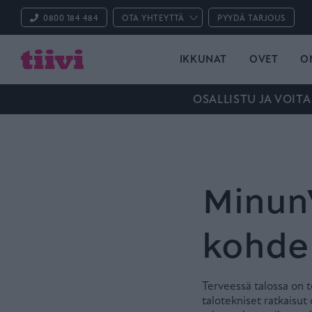
0800 184 484
OTA YHTEYTTÄ
PYYDÄ TARJOUS
IKKUNAT
OVET
O
OSALLISTU JA VOITA
MinunV
kohde
Terveessä talossa on te
talotekniset ratkaisut 