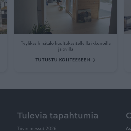
Tyylikäs hirsitalo kuultokäsitellyillä ikkunoilla
ja ovilla
TUTUSTU KOHTEESEEN
Tulevia tapahtumia
O
Tiivin messut 2026
As