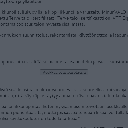
äyttöön ja ylläpitoon.
ikkunoilla, liukuovilla ja kippi-ikkunoilla varusteltu MinunVALO -
ttu Terve talo -sertifikaatti. Terve talo -sertifikaatti on VTT E
myöntämä todistus talon hyvästä sisäilmasta.
akennuksen suunnittelua, rakentamista, käyttöönottoa ja laadun
istä sisäilmastoa on ilmanvaihto. Paitsi rakenteellisia ratkaisuja
ottaa, että käyttäjille täytyy antaa riittävä opastus talotekniik
paljon ikkunapintaa, kuten nykyään usein toivotaan, asukkaalle
nen pienentää sitä, mutta jos säätöä tehdään liikaa, voi tulla k
ksi käyttökoulutus on todella tärkeää.”