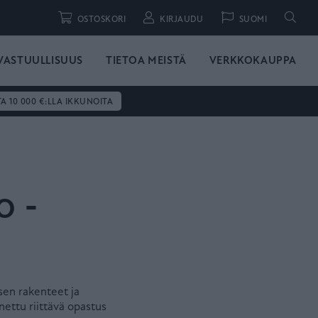
Hae
OSTOSKORI
KIRJAUDU
SUOMI
VASTUULLISUUS
TIETOA MEISTÄ
VERKKOKAUPPA
TA 10 000 €:LLA IKKUNOITA
o -
ksen rakenteet ja
nettu riittävä opastus