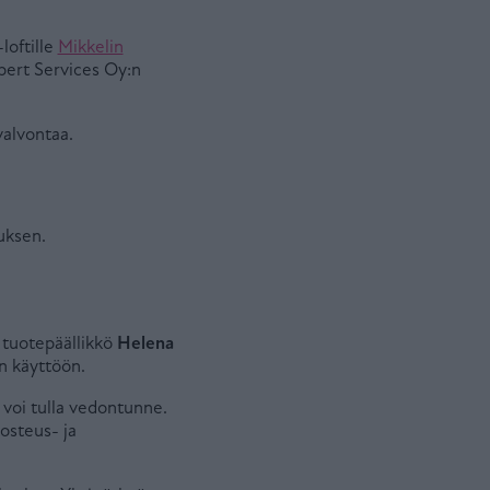
loftille
Mikkelin
xpert Services Oy:n
valvontaa.
, tuotepäällikkö
Helena
an käyttöön.
 voi tulla vedontunne.
osteus- ja