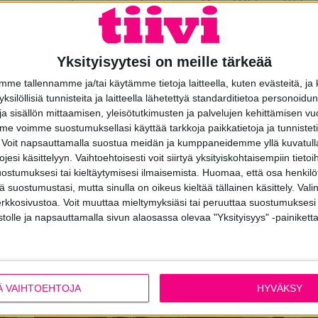
 on syntynyt yhteistyössä talotoimittaja MinunLOFTin ja VTT:n 
sa ovat vähäpäästöiset materiaalit, joista ei aiheudu hajuja, m
VTT on ollut mukana hankkeessa laadun varmistajana ja seuraa t
Yksityisyytesi on meille tärkeää
 asetetaan muun muassa lämpöolosuhteille, ilman laadulle, äänio
e tallennamme ja/tai käytämme tietoja laitteella, kuten evästeitä, ja
usmateriaalien päästöille, ilmanpitävyydelle, ilmanvaihdolle ja 
 yksilöllisiä tunnisteita ja laitteella lähetettyä standarditietoa personoi
a sisällön mittaamisen, yleisötutkimusten ja palvelujen kehittämisen vu
 voimme suostumuksellasi käyttää tarkkoja paikkatietoja ja tunnistetie
tin saaminen edellyttää jatkuvaa laadunvalvontaa. Lisäksi tarvit
 Voit napsauttamalla suostua meidän ja kumppaneidemme yllä kuvatulla
imuksenmukaisuuden arviointiin ja reklamaatioiden käsittelyyn.
esi käsittelyyn. Vaihtoehtoisesti voit siirtyä yksityiskohtaisempiin tietoi
ostumuksesi tai kieltäytymisesi ilmaisemista.
Huomaa, että osa henkilöti
tä suostumustasi, mutta sinulla on oikeus kieltää tällainen käsittely. Val
erkkosivustoa. Voit muuttaa mieltymyksiäsi tai peruuttaa suostumuksesi
u muihin uudiskohdereferenss
stolle ja napsauttamalla sivun alaosassa olevaa "Yksityisyys" -painiketta
illa
Tyylikäs hirsitalo kuultokäsitellyillä ikkunoilla ja ovilla
Val
Uudiskohde
U
Ä VAIHTOEHTOJA
HYVÄKSY