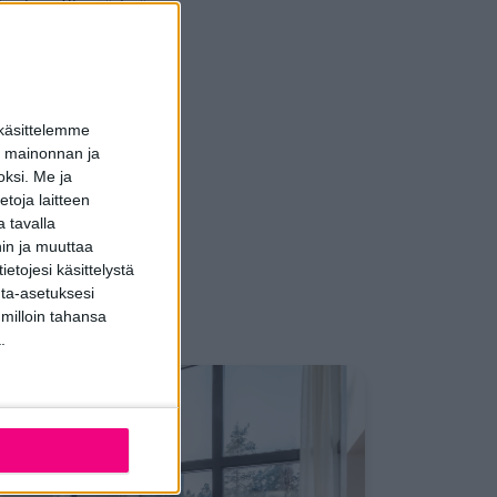
kesken. Yksi tärkeä
ikrobipäästöjä eikä
oteutusta edelleen
losuhteille,
 käsittelemme
epäpuhtauksien
dun mainonnan ja
oksi.
Me ja
toja laitteen
aan menettelytavat
 tavalla
hin ja muuttaa
etojesi käsittelystä
inta-asetuksesi
 milloin tahansa
eihimme
.
oisa uudiskohde suurilla ikkunoilla
udiskohde