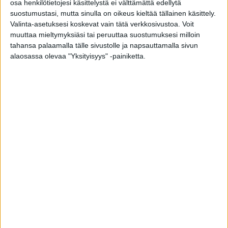
osa henkilötietojesi käsittelystä ei välttämättä edellytä
tunnetuin ikkunavalmistaja.
suostumustasi, mutta sinulla on oikeus kieltää tällainen käsittely.
Valinta-asetuksesi koskevat vain tätä verkkosivustoa. Voit
Ikkunamallistomme on syntynyt pitkän kokemuksen
muuttaa mieltymyksiäsi tai peruuttaa suostumuksesi milloin
ja tuotekehityksen tuloksena ja Tiivi-ikkunat
tahansa palaamalla tälle sivustolle ja napsauttamalla sivun
ovatkin olleet osa suomalaisia koteja jo lähes 50
alaosassa olevaa "Yksityisyys" -painiketta.
vuoden ajan. Kaikkien tuotteidemme korkea laatu
kumpuaa Pohjois-Pohjanmaan perinteikkäästä ja
arvostetusta käsityöläisyydestä. Tehtaamme
sijaitsevat Ruovedellä, Haapajärvellä ja Kannuksen
Eskolassa.
VISIO, MISSIO JA ARVOT