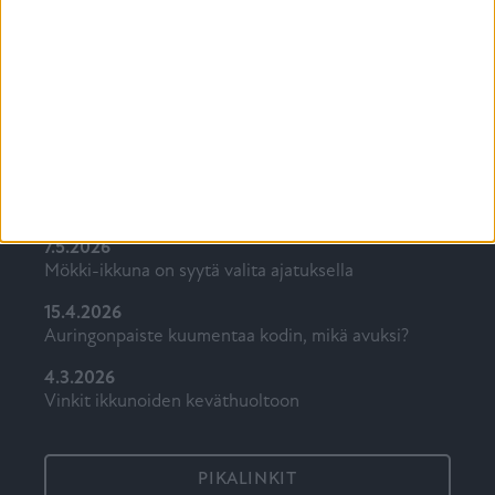
Uusimmat
7.5.2026
Mökki-ikkuna on syytä valita ajatuksella
15.4.2026
Auringonpaiste kuumentaa kodin, mikä avuksi?
4.3.2026
Vinkit ikkunoiden keväthuoltoon
PIKALINKIT