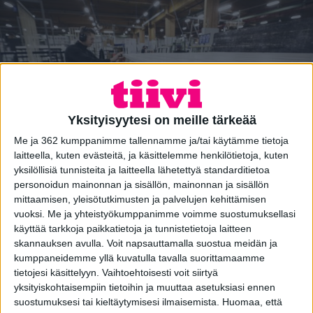
Yksityisyytesi on meille tärkeää
Me ja 362 kumppanimme tallennamme ja/tai käytämme tietoja
laitteella, kuten evästeitä, ja käsittelemme henkilötietoja, kuten
yksilöllisiä tunnisteita ja laitteella lähetettyä standarditietoa
personoidun mainonnan ja sisällön, mainonnan ja sisällön
mittaamisen, yleisötutkimusten ja palvelujen kehittämisen
vuoksi.
Me ja yhteistyökumppanimme voimme suostumuksellasi
Tiivi tarjoaa luotettavaa suomalaista
käyttää tarkkoja paikkatietoja ja tunnistetietoja laitteen
ikkuna- ja oviosaamista
skannauksen avulla. Voit napsauttamalla suostua meidän ja
kumppaneidemme yllä kuvatulla tavalla suorittamaamme
Me Tiivillä kehitämme, valmistamme ja myymme
tietojesi käsittelyyn. Vaihtoehtoisesti voit siirtyä
ikkunoita ja ovia sekä näihin liittyviä palveluita ja
yksityiskohtaisempiin tietoihin ja muuttaa asetuksiasi ennen
tarvikkeita kuluttajille, taloyhtiöille,
suostumuksesi tai kieltäytymisesi ilmaisemista.
Huomaa, että
rakennusyrityksille ja talotehtaille. Tiivi on Suomen