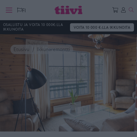
Ha
FI
OSALLISTU JA VOITA 10 000€:LLA
VOITA 10 000 €:LLA IKKUNOITA
IKKUNOITA
Etusivu
Ikkunaremontti