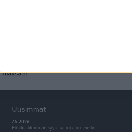
Uudet Kristalli-ikkunat raikastivat koko kodin
ilmeen.
LUE ASIAKASTARINA
Mitä ikkunaremontti Savonlinnassa
maksaa?
Uusimmat
7.5.2026
Mökki-ikkuna on syytä valita ajatuksella