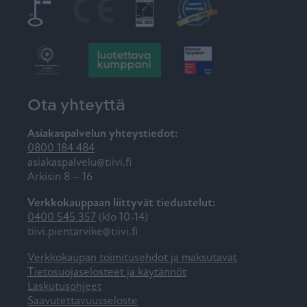
Ota yhteyttä
Asiakaspalvelun yhteystiedot:
0800 184 484
asiakaspalvelu@tiivi.fi
Arkisin 8 – 16
Verkkokauppaan liittyvät tiedustelut:
0400 545 357
(klo 10-14)
tiivi.pientarvike@tiivi.fi
Verkkokaupan toimitusehdot ja maksutavat
Tietosuojaselosteet ja käytännöt
Laskutusohjeet
Saavutettavuusseloste