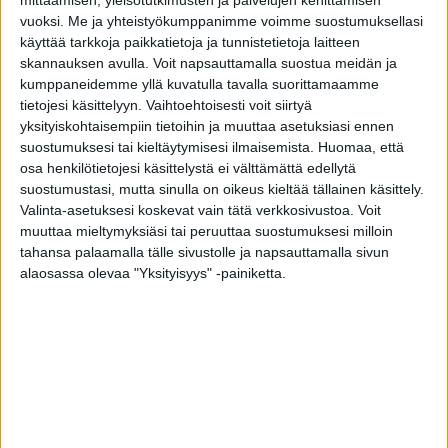
mittaamisen, yleisötutkimusten ja palvelujen kehittämisen
saat käyttöösi arvokasta tietoa kaikissa
vuoksi.
Me ja yhteistyökumppanimme voimme suostumuksellasi
ikkunaremonttiin liittyvissä kysymyksissä.
käyttää tarkkoja paikkatietoja ja tunnistetietoja laitteen
skannauksen avulla. Voit napsauttamalla suostua meidän ja
Asiantuntijamme suorittavat maksuttomia
kumppaneidemme yllä kuvatulla tavalla suorittamaamme
kuntokartoituksia, joissa ikkunoiden ja ovien
tietojesi käsittelyyn. Vaihtoehtoisesti voit siirtyä
nykyinen kunto käydään huolellisesti läpi.
yksityiskohtaisempiin tietoihin ja muuttaa asetuksiasi ennen
HYÖDYNNÄ MAKSUTON KUNTOKARTOITUS
suostumuksesi tai kieltäytymisesi ilmaisemista.
Huomaa, että
osa henkilötietojesi käsittelystä ei välttämättä edellytä
suostumustasi, mutta sinulla on oikeus kieltää tällainen käsittely.
Valinta-asetuksesi koskevat vain tätä verkkosivustoa. Voit
muuttaa mieltymyksiäsi tai peruuttaa suostumuksesi milloin
tahansa palaamalla tälle sivustolle ja napsauttamalla sivun
Ikkunaremontti
alaosassa olevaa "Yksityisyys" -painiketta.
Savonlinna
Tiivin ikkunaremontti parantaa kodin
energiatehokkuutta ja lisää asumismukavuutta.
Ammattitaitoiset ja kokeneet asiantuntijamme sekä
sertifioitu asennus varmistavat onnistuneen
ikkunaremontin.