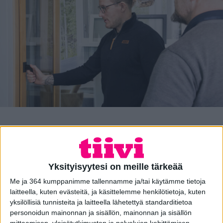
Suunnitelmissa ikkunaremontti
Savonlinnassa tai lähikunnissa?
Ikkunat vaikuttavat kotiin vuosikymmeniä, joten
Yksityisyytesi on meille tärkeää
ikkunaremontti on syytä tehdä ammattitaitoisen
Me ja 364 kumppanimme tallennamme ja/tai käytämme tietoja
kumppanin kanssa. Tiiviltä saat Suomen osaavinta
laitteella, kuten evästeitä, ja käsittelemme henkilötietoja, kuten
palvelua, laajimmat takuut ja innovatiivisimmat
yksilöllisiä tunnisteita ja laitteella lähetettyä standarditietoa
ikkunat. Savonlinna ja muu Etelä-Savo on osaavan
personoidun mainonnan ja sisällön, mainonnan ja sisällön
paikallisen asiantuntijamme palvelualuetta, joten