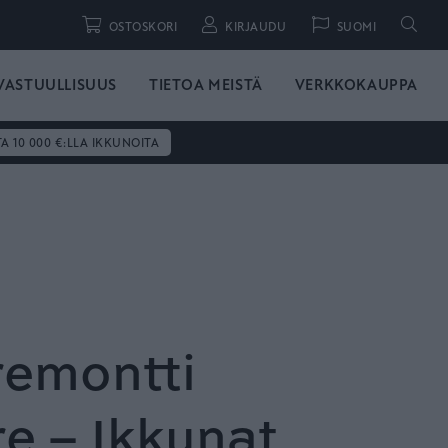
Hae
OSTOSKORI
KIRJAUDU
SUOMI
VASTUULLISUUS
TIETOA MEISTÄ
VERKKOKAUPPA
TA 10 000 €:LLA IKKUNOITA
remontti
e – Ikkunat,