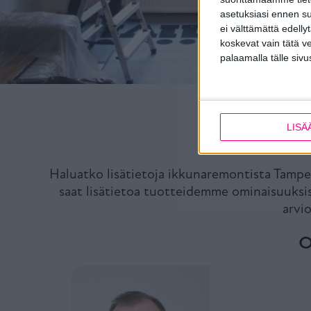
asetuksiasi ennen su
ei välttämättä edelly
koskevat vain tätä v
palaamalla tälle sivu
LISÄ
Haluatko lisätietoja ikkunaremontista Tamp
saat lisätietoa tuotteidemme ominaisuuksis
arvio
O