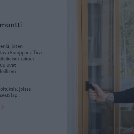
emontti
eniä, joten
ttava kumppani. Tiivi
käaikaiset takuut
kuuluvat
kallisen
ituksia, joissa
esti läpi.