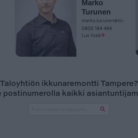
Marko
Turunen
marko.turunen@tiivi.fi
0800 184 484
Lue lisää
Taloyhtiön ikkunaremontti Tampere
 postinumerolla kaikki asiantuntija
Postinumero tai kaupunki