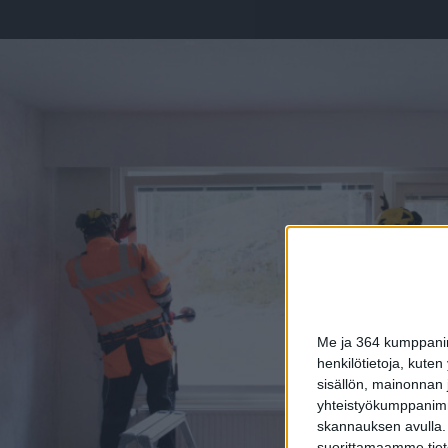
Me ja 364 kumppanimm
henkilötietoja, kuten
sisällön, mainonnan j
yhteistyökumppanimme
skannauksen avulla.
suorittamaamme tietoj