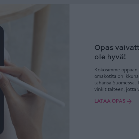
Opas vaivatt
ole hyvä!
Kokosimme oppaan as
omakotitalon ikkunar
tahansa Suomessa. T
vinkit talteen, jotta 
LATAA OPAS