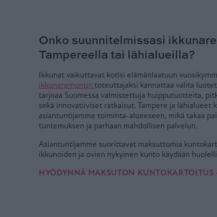
Onko suunnitelmissasi ikkunar
Tampereella tai lähialueilla?
Ikkunat vaikuttavat kotisi elämänlaatuun vuosikymm
ikkunaremontin
toteuttajaksi kannattaa valita luote
tarjoaa Suomessa valmistettuja huipputuotteita, pit
sekä innovatiiviset ratkaisut. Tampere ja lähialueet 
asiantuntijamme toiminta-alueeseen, mikä takaa pai
tuntemuksen ja parhaan mahdollisen palvelun.
Asiantuntijamme suorittavat maksuttomia kuntokarto
ikkunoiden ja ovien nykyinen kunto käydään huolellis
HYÖDYNNÄ MAKSUTON KUNTOKARTOITUS