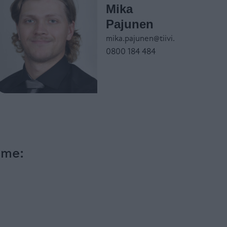
Mika
Pajunen
mika.pajunen@tiivi.fi
0800 184 484
?
mme: