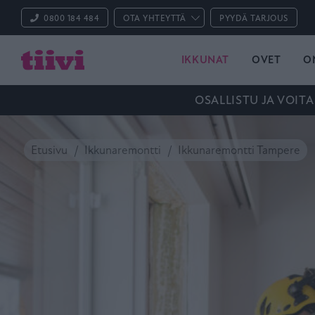
0800 184 484
OTA YHTEYTTÄ
PYYDÄ TARJOUS
IKKUNAT
OVET
O
OSALLISTU JA VOITA
Etusivu
Ikkunaremontti
Ikkunaremontti Tampere