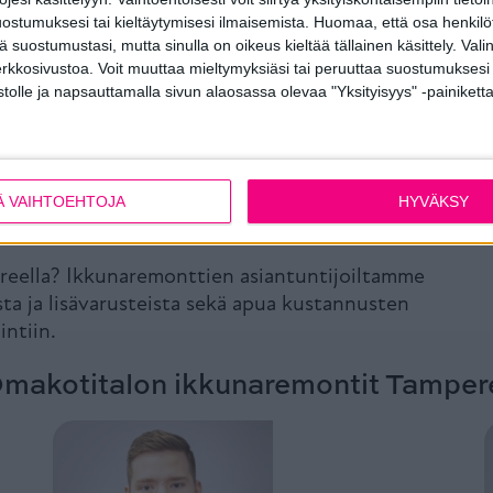
Vakavarain
ostumuksesi tai kieltäytymisesi ilmaisemista.
Huomaa, että osa henkilöti
tä suostumustasi, mutta sinulla on oikeus kieltää tällainen käsittely. Val
erkkosivustoa. Voit muuttaa mieltymyksiäsi tai peruuttaa suostumuksesi
stolle ja napsauttamalla sivun alaosassa olevaa "Yksityisyys" -painiketta
Ä VAIHTOEHTOJA
HYVÄKSY
Ikkunaremontti Tampere – Ota yhteyttä
ereella? Ikkunaremonttien asiantuntijoiltamme
ta ja lisävarusteista sekä apua kustannusten
intiin.
makotitalon ikkunaremontit Tamper