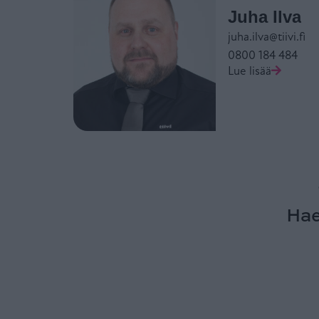
Juha Ilva
juha.ilva@tiivi.fi
0800 184 484
Lue lisää
Hae