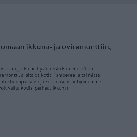
omaan ikkuna- ja oviremonttiin,
ioista, jotka on hyvä tietää kun edessä on
emontti, sijaitsipa kotisi Tampereella tai missä
utustu oppaaseen ja kerää asiantuntijoidemme
voit valita kotiisi parhaat ikkunat.