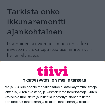
Tarkista onko
ikkunaremontti
ajankohtainen
Ikkunoiden ja ovien uusiminen on tärkeä
investointi, joka tapahtuu useimmiten vain
kerran elämässä.
Mutta milloin on oikeastaan hyvä aika vaihtaa ikkunat
ja ovet uusiin? Kokosimme avuksesi listan
kysymyksistä, joihin vastauksen selvittämällä sinun on
helpompi arvioida ikkunaremontin ajankohtaisuutta.
Yksityisyytesi on meille tärkeää
Me ja 364 kumppanimme tallennamme ja/tai käytämme tietoja
laitteella, kuten evästeitä, ja käsittelemme henkilötietoja, kuten
yksilöllisiä tunnisteita ja laitteella lähetettyä standarditietoa
Ovatko ikkunat ja ovet synkät ja vanhantyyliset?
personoidun mainonnan ja sisällön, mainonnan ja sisällön