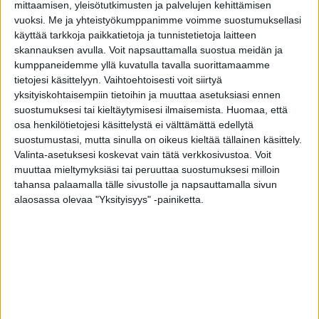
mittaamisen, yleisötutkimusten ja palvelujen kehittämisen
Ikkunaremontti on hyvä tapa päivittää kodin ilmettä ja tuoda
vuoksi.
Me ja yhteistyökumppanimme voimme suostumuksellasi
lisää valoa sisätiloihin. Tiivin ikkunat on helppo sovittaa
käyttää tarkkoja paikkatietoja ja tunnistetietoja laitteen
yhteen muun sisustuksen kanssa, sillä tyyli ja värit ovat
skannauksen avulla. Voit napsauttamalla suostua meidän ja
räätälöitävissä toiveidesi mukaisesti.
kumppaneidemme yllä kuvatulla tavalla suorittamaamme
Onko syytä epäillä energiahukkaa?
tietojesi käsittelyyn. Vaihtoehtoisesti voit siirtyä
yksityiskohtaisempiin tietoihin ja muuttaa asetuksiasi ennen
Ikkunoiden lämmöneristävyys heikkenee iän myötä ja tässä
suostumuksesi tai kieltäytymisesi ilmaisemista.
Huomaa, että
onkin yksi tärkeimmistä syistä vaihtaa ikkunat uusiin.
osa henkilötietojesi käsittelystä ei välttämättä edellytä
Modernit ikkunat ovat energiatehokkaita ja tämä näkyy
suostumustasi, mutta sinulla on oikeus kieltää tällainen käsittely.
suoraan lämmityskuluissa syntyneinä säästöinä. Toisaalta
Valinta-asetuksesi koskevat vain tätä verkkosivustoa. Voit
uusilla ikkunoilla voidaan vähentää myös kodin viilentämisen
muuttaa mieltymyksiäsi tai peruuttaa suostumuksesi milloin
tarvetta, kun aurinko ei pääse kuumentamaan sisätiloja
tahansa palaamalla tälle sivustolle ja napsauttamalla sivun
kesähelteilläkään.
alaosassa olevaa "Yksityisyys" -painiketta.
Huolestuttaako ikkunoiden ja ovien
turvallisuus?
Iäkkäät ovet ja ikkunat voivat aiheuttaa myös
turvallisuusriskin. Nykyaikaisten ikkunoiden kohdalla onkin
panostettu paljon myös käyttöturvallisuuteen. Esimerkiksi
Tiivin ainutlaatuiset piilosaranat mahdollistavat sen, että