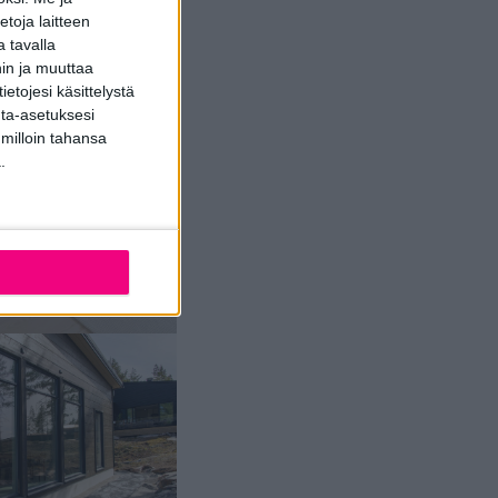
toja laitteen
 tavalla
hin ja muuttaa
etojesi käsittelystä
inta-asetuksesi
 milloin tahansa
.