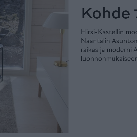
Kohde 7
Hirsi-Kastellin mod
Naantalin Asuntome
raikas ja moderni 
luonnonmukaiseen