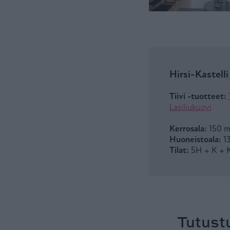
Hirsi-Kastelli
Tiivi -tuotteet:
Lasiliukuovi
Kerrosala:
150 
Huoneistoala:
1
Tilat:
5H + K + 
Tutust