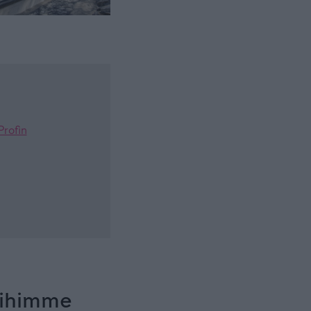
Profin
eihimme