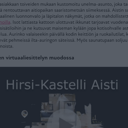
on asiakkaan toiveiden mukaan kustomoitu unelma-asunto, joka t
ä rentouttavan aitiopaikan saaristometsän siimeksessä. Aistin s
aalinen luonnonvalo ja läpitalon näkymät, jotka on mahdollistettu
oilla
. Isot lattiasta kattoon ulottuvat ikkunat tarjoavat vuodena
isätiloihin ja ne kutsuvat maiseman kylään jopa kotisohvalle ast
lua. Aurinko valaiseekin päivällä kodin keittiön ja ruokailutilat
evät pehmeissä ilta-auringon säteissä. Myös saunatupaan soljuu 
unoista.
n virtuaaliesittelyn muodossa