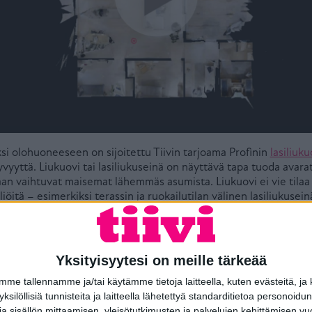
ksi olohuoneeseen on sijoitettu Tiivin tarjoama Profinin
lasiliuku
tyvyyttä. Liukuovi tai lasiliukuseinä on näyttävä tapa tuoda avar
 vaihtuvat maisemat lähemmäs asumista. Liukuovi ei vie tilaa si
öitä – esimerkiksi terassin ja ruokailutilan välinen lasiliukusei
äksi ulkoilmaravintolaksi.
Yksityisyytesi on meille tärkeää
e tallennamme ja/tai käytämme tietoja laitteella, kuten evästeitä, ja
 yksilöllisiä tunnisteita ja laitteella lähetettyä standarditietoa personoi
a sisällön mittaamisen, yleisötutkimusten ja palvelujen kehittämisen vu