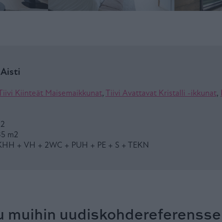
 Aisti
Tiivi Kiinteät Maisemaikkunat
,
Tiivi Avattavat Kristalli -ikkunat
,
m2
35 m2
KHH + VH + 2WC + PUH + PE + S + TEKN
u muihin uudiskohdereferenss