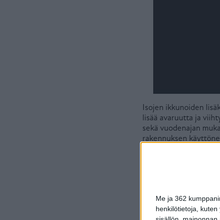
Isojen ikkunoiden lisä
lisää avaruutta ja viih
sekä vuodenajan mukaan
rakennuksen käyttöneli
kokonaisuuden viihtyis
Me ja 362 kumppanimm
henkilötietoja, kuten
sisällön, mainonnan j