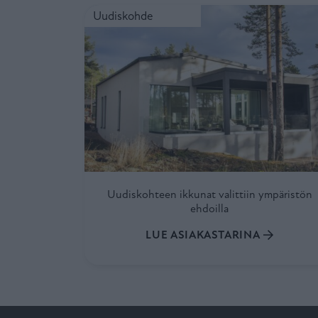
Uudiskohteen ikkunat valittiin ympäristön ehdo
Uudiskohde
Uudiskohteen ikkunat valittiin ympäristön
ehdoilla
LUE ASIAKASTARINA