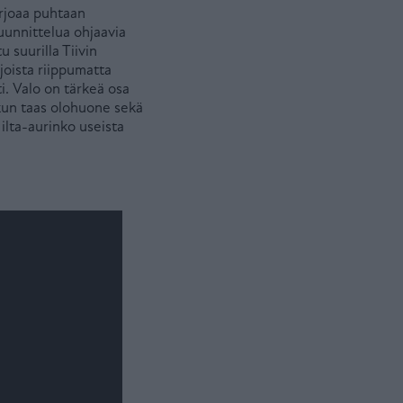
arjoaa puhtaan
uunnittelua ohjaavia
 suurilla Tiivin
joista riippumatta
i. Valo on tärkeä osa
, kun taas olohuone sekä
ilta-aurinko useista