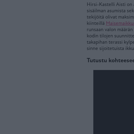
Hirsi-Kastelli Aisti 
sisäilman asumista sek
tekijöitä olivat maksim
kiinteillä
Maisemaikkun
runsaan valon määrän s
kodin tilojen suunnitte
takapihan terassi kylp
sinne sijoitetuista ikk
Tutustu kohteesee