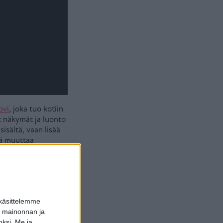
ovi
, joka tuo kotiin
at näkymät ja luonto
sältä, vaan lisää
nä muuttaa
 käsittelemme
dun mainonnan ja
oksi.
Me ja