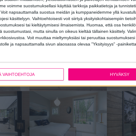
 voimme suostumuksellasi käyttää tarkkoja paikkatietoja ja tunnistetie
 Voit napsauttamalla suostua meidän ja kumppaneidemme yllä kuvatulla
esi käsittelyyn. Vaihtoehtoisesti voit siirtyä yksityiskohtaisempiin tietoi
ostumuksesi tai kieltäytymisesi ilmaisemista.
Huomaa, että osa henkilöti
tä suostumustasi, mutta sinulla on oikeus kieltää tällainen käsittely. Val
erkkosivustoa. Voit muuttaa mieltymyksiäsi tai peruuttaa suostumuksesi
stolle ja napsauttamalla sivun alaosassa olevaa "Yksityisyys" -painiketta
Ä VAIHTOEHTOJA
HYVÄKSY