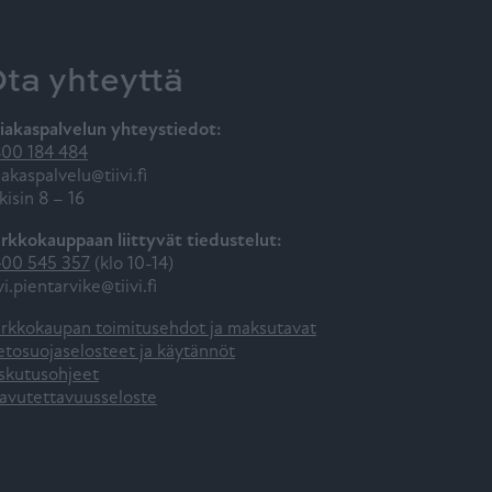
ta yhteyttä
iakaspalvelun yhteystiedot:
00 184 484
iakaspalvelu@tiivi.fi
kisin 8 – 16
rkkokauppaan liittyvät tiedustelut:
00 545 357
(klo 10-14)
ivi.pientarvike@tiivi.fi
rkkokaupan toimitusehdot ja maksutavat
etosuojaselosteet ja käytännöt
skutusohjeet
avutettavuusseloste