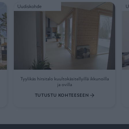
illa
Tyylikäs hirsitalo kuultokäsitellyillä ikkunoilla ja ovilla
Val
Uudiskohde
U
Tyylikäs hirsitalo kuultokäsitellyillä ikkunoilla
ja ovilla
TUTUSTU KOHTEESEEN