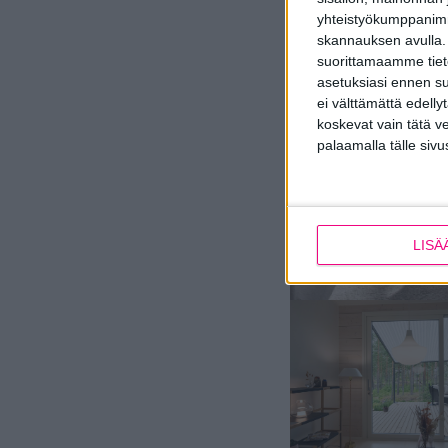
yhteistyökumppanimme
skannauksen avulla.
suorittamaamme tietoj
asetuksiasi ennen su
ei välttämättä edelly
koskevat vain tätä v
palaamalla tälle sivu
LISÄ