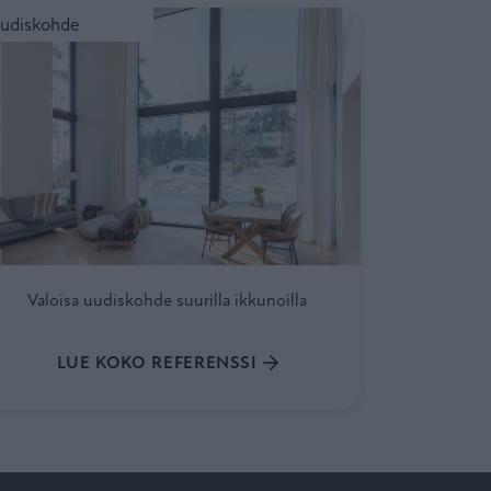
oisa uudiskohde suurilla ikkunoilla
udiskohde
Valoisa uudiskohde suurilla ikkunoilla
LUE KOKO REFERENSSI