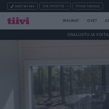
0800 184 484
OTA YHTEYTTÄ
PYYDÄ TARJOUS
IKKUNAT
OVET
O
OSALLISTU JA VOITA