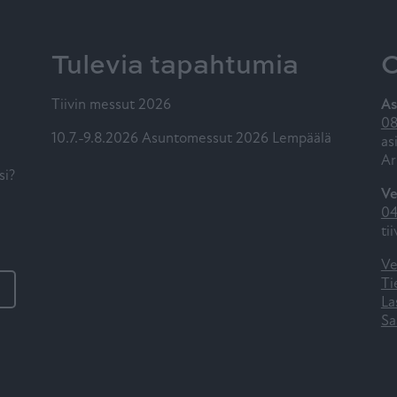
Tulevia tapahtumia
O
Tiivin messut 2026
As
08
10.7.-9.8.2026 Asuntomessut 2026 Lempäälä
as
Ar
si?
Ve
04
ti
Ve
Ti
La
Sa