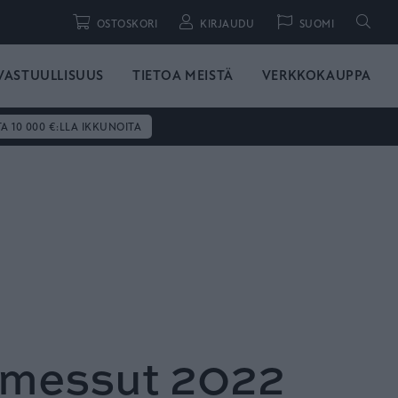
Hae
OSTOSKORI
KIRJAUDU
SUOMI
VASTUULLISUUS
TIETOA MEISTÄ
VERKKOKAUPPA
TA 10 000 €:LLA IKKUNOITA
messut 2022