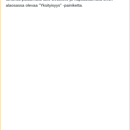
alaosassa olevaa "Yksityisyys" -painiketta.
Postiluukku
alk.
51,20
€
KATSO TUOTE