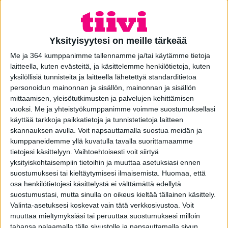
Yksityisyytesi on meille tärkeää
Me ja 364 kumppanimme tallennamme ja/tai käytämme tietoja
laitteella, kuten evästeitä, ja käsittelemme henkilötietoja, kuten
yksilöllisiä tunnisteita ja laitteella lähetettyä standarditietoa
Ovikello Primo DF 64 AL
personoidun mainonnan ja sisällön, mainonnan ja sisällön
mittaamisen, yleisötutkimusten ja palvelujen kehittämisen
alk.
33,70
€
vuoksi.
Me ja yhteistyökumppanimme voimme suostumuksellasi
käyttää tarkkoja paikkatietoja ja tunnistetietoja laitteen
KATSO TUOTE
skannauksen avulla. Voit napsauttamalla suostua meidän ja
kumppaneidemme yllä kuvatulla tavalla suorittamaamme
tietojesi käsittelyyn. Vaihtoehtoisesti voit siirtyä
yksityiskohtaisempiin tietoihin ja muuttaa asetuksiasi ennen
suostumuksesi tai kieltäytymisesi ilmaisemista.
Huomaa, että
osa henkilötietojesi käsittelystä ei välttämättä edellytä
suostumustasi, mutta sinulla on oikeus kieltää tällainen käsittely.
Valinta-asetuksesi koskevat vain tätä verkkosivustoa. Voit
muuttaa mieltymyksiäsi tai peruuttaa suostumuksesi milloin
tahansa palaamalla tälle sivustolle ja napsauttamalla sivun