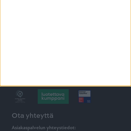
Ikkunat
@tiiviikkunat
Tiivi
Tulevia tapahtumia
Tiivin messut 2026
10.7.-9.8.2026 Asuntomessut 2026 Lempäälä
Ota yhteyttä
Asiakaspalvelun yhteystiedot: