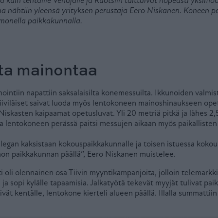
 kuin tehtaille Venäjälle ja Ruotsiin taittuivat nopeasti yksimoo
ina nähtiin yleensä yrityksen perustaja Eero Niskanen. Koneen 
i monella paikkakunnalla.
ta mainontaa
intiin napattiin saksalaisilta konemessuilta. Ikkunoiden valmis
tiiviläiset saivat luoda myös lentokoneen mainoshinaukseen ope
 Niskasten kaipaamat opetusluvat. Yli 20 metriä pitkä ja lähes 2
la lentokoneen perässä paitsi messujen aikaan myös paikalliste
egan kaksistaan kokouspaikkakunnalle ja toisen istuessa kokouk
on paikkakunnan päällä”, Eero Niskanen muistelee.
oli olennainen osa Tiivin myyntikampanjoita, jolloin telemarkki
 ja sopi kylälle tapaamisia. Jalkatyötä tekevät myyjät tulivat pa
ivät kentälle, lentokone kierteli alueen päällä. Illalla summattii