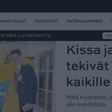
MAKOTITALOT
TALOYHTIÖT
MATERIAALIPANKKI
 10 000€:LLA IKKUNOITA
VOI
Kissa j
tekivät 
kaikille
Miltä kuulostaisi, j
olisi mahdollista.