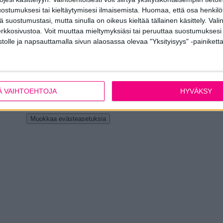
ostumuksesi tai kieltäytymisesi ilmaisemista.
Huomaa, että osa henkilöti
tä suostumustasi, mutta sinulla on oikeus kieltää tällainen käsittely. Val
erkkosivustoa. Voit muuttaa mieltymyksiäsi tai peruuttaa suostumuksesi
stolle ja napsauttamalla sivun alaosassa olevaa "Yksityisyys" -painiketta
Ä VAIHTOEHTOJA
HYVÄKSY