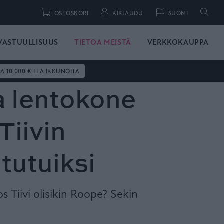
Hae
OSTOSKORI
KIRJAUDU
SUOMI
VASTUULLISUUS
TIETOA MEISTÄ
VERKKOKAUPPA
TA 10 000 €:LLA IKKUNOITA
a lentokone
Tiivin
 tutuiksi
os Tiivi olisikin Roope? Sekin