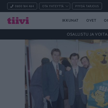
0800 184 484
OTA YHTEYTTÄ
PYYDÄ TARJOUS
IKKUNAT
OVET
O
OSALLISTU JA VOITA