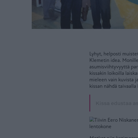
Lyhyt, helposti muistet
Klemetin idea. Monille 
asumisviihtyvyyttä pa
kissakin loikoilla lai
mieleen vain kuvista j
kissan nähdä taivaalla
Kissa edustaa as