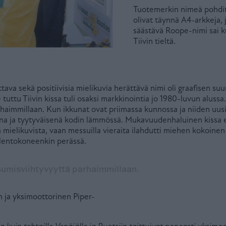
Tuotemerkin nimeä pohditt
olivat täynnä A4-arkkeja, 
säästävä Roope-nimi sai ku
Tiivin tieltä.
tava sekä positiivisia mielikuvia herättävä nimi oli graafisen suu
tuttu Tiivin kissa tuli osaksi markkinointia jo 1980-luvun alussa
rhaimmillaan. Kun ikkunat ovat priimassa kunnossa ja niiden uus
skana ja tyytyväisenä kodin lämmössä. Mukavuudenhaluinen kissa e
a mielikuvista, vaan messuilla vieraita ilahdutti miehen kokoinen
 lentokoneenkin perässä.
umisviihtyvyyttä parhaimmillaan.