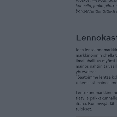
Matkat niin kotimaassa
koneella, jonka pilott
banderolli tuli tutuks
Lennokas
Idea lentokonemarkkino
markkinoinnin ohella 
ilmailuhallitus myönsi
mainos nähtiin taivaal
yhteydessä.
”Saatoimme lentää koll
tekemässä mainoslenn
Lentokonemarkkinointi 
tietylle paikkakunnalle
iltana. Kun myyjät läht
tulokset.