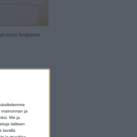
vat myös fanipostin
 käsittelemme
dun mainonnan ja
oksi.
Me ja
toja laitteen
 tavalla
hin ja muuttaa