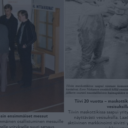
Tiivi 20 vuotta – maskottik
vesisuksil
Tiivin maskottikissa saapui yri
asin ensimmäiset messut
näyttävästi vesisuksilla. Laa
mmäinen osallistuminen messuille
aktiivinen markkinointi siivitt
elle yritykselle suuri satsaus.