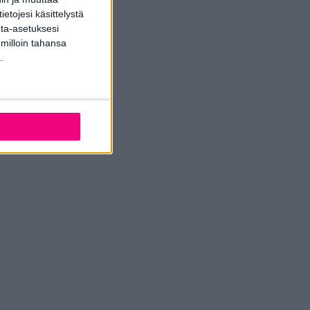
etojesi käsittelystä
inta-asetuksesi
 milloin tahansa
.