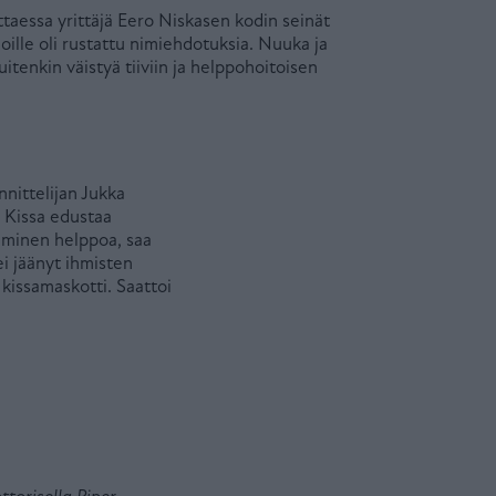
aessa yrittäjä Eero Niskasen kodin seinät
joille oli rustattu nimiehdotuksia. Nuuka ja
itenkin väistyä tiiviin ja helppohoitoisen
nnittelijan Jukka
. Kissa edustaa
iminen helppoa, saa
i jäänyt ihmisten
 kissamaskotti. Saattoi