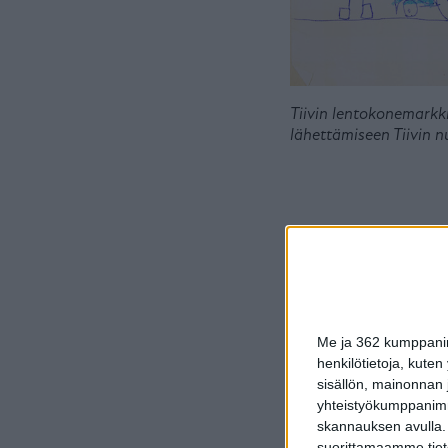
Tiivin lentokonemarkki
lähettämiseen Tiivin n
Me ja 362 kumppanimm
henkilötietoja, kuten
sisällön, mainonnan j
yhteistyökumppanimme
skannauksen avulla.
suorittamaamme tietoj