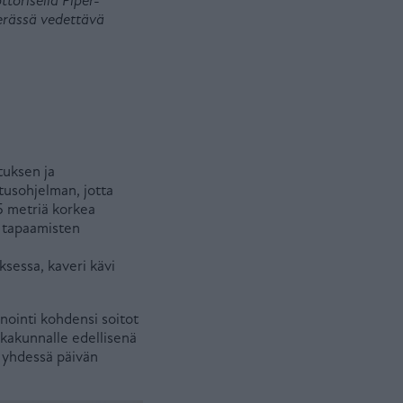
ttorisella Piper-
perässä vedettävä
tuksen ja
tusohjelman, jotta
,5 metriä korkea
n tapaamisten
sessa, kaveri kävi
nointi kohdensi soitot
ikkakunnalle edellisenä
n yhdessä päivän