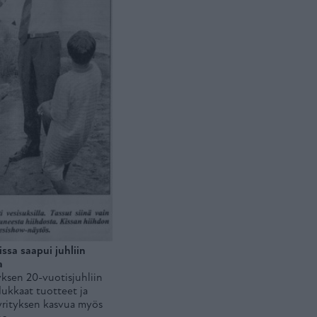
issa saapui juhliin
la
tyksen 20-vuotisjuhliin
dukkaat tuotteet ja
i yrityksen kasvua myös