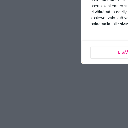
asetuksiasi ennen su
ei välttämättä edelly
koskevat vain tätä v
palaamalla tälle sivu
LISÄ