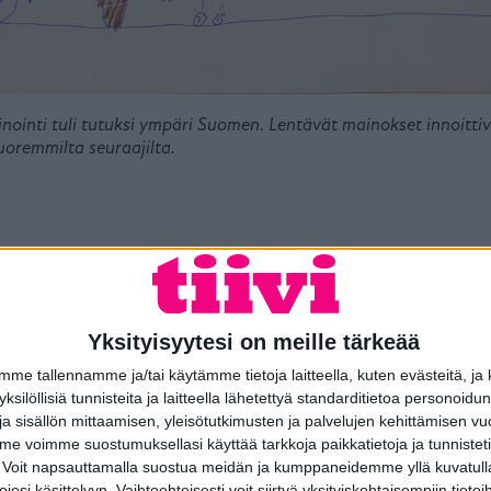
nointi tuli tutuksi ympäri Suomen. Lentävät mainokset innoitti
uoremmilta seuraajilta.
Yksityisyytesi on meille tärkeää
e tallennamme ja/tai käytämme tietoja laitteella, kuten evästeitä, ja
 yksilöllisiä tunnisteita ja laitteella lähetettyä standarditietoa personoi
a sisällön mittaamisen, yleisötutkimusten ja palvelujen kehittämisen vu
 voimme suostumuksellasi käyttää tarkkoja paikkatietoja ja tunnistetie
 Voit napsauttamalla suostua meidän ja kumppaneidemme yllä kuvatulla
esi käsittelyyn. Vaihtoehtoisesti voit siirtyä yksityiskohtaisempiin tietoi