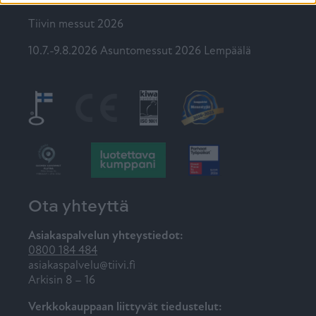
Tiivin messut 2026
10.7.-9.8.2026 Asuntomessut 2026 Lempäälä
Ota yhteyttä
Asiakaspalvelun yhteystiedot:
0800 184 484
asiakaspalvelu@tiivi.fi
Arkisin 8 – 16
Verkkokauppaan liittyvät tiedustelut: