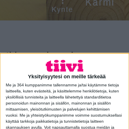
Ikkunan karmi
Ikkunakarmi on ikkunan ulommainen, sen
rungon muodostava osa. Karmi kiinnitetään
Yksityisyytesi on meille tärkeää
kiinteästi seinärakenteessa olevaan aukkoon.
Me ja 364 kumppanimme tallennamme ja/tai käytämme tietoja
laitteella, kuten evästeitä, ja käsittelemme henkilötietoja, kuten
yksilöllisiä tunnisteita ja laitteella lähetettyä standarditietoa
personoidun mainonnan ja sisällön, mainonnan ja sisällön
mittaamisen, yleisötutkimusten ja palvelujen kehittämisen
vuoksi.
Me ja yhteistyökumppanimme voimme suostumuksellasi
Ikkunan karmi voi sisältää
käyttää tarkkoja paikkatietoja ja tunnistetietoja laitteen
skannauksen avulla. Voit napsauttamalla suostua meidän ja