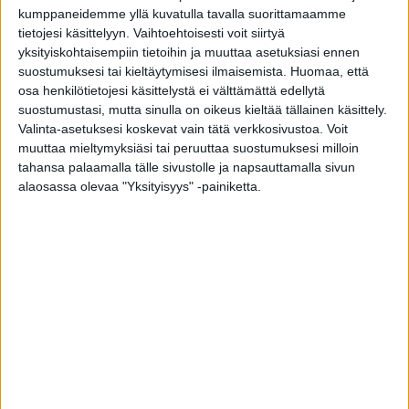
myös useampia valoaukkoja
kumppaneidemme yllä kuvatulla tavalla suorittamaamme
tietojesi käsittelyyn. Vaihtoehtoisesti voit siirtyä
yksityiskohtaisempiin tietoihin ja muuttaa asetuksiasi ennen
Ikkunakarmissa voi olla myös jakokarmi (välikarmi), jos
suostumuksesi tai kieltäytymisesi ilmaisemista.
Huomaa, että
samassa ikkunassa on useampia valoaukkoja ja
osa henkilötietojesi käsittelystä ei välttämättä edellytä
puitteita. Kiinteässä ikkunassa lasitus tehdään suoraan
suostumustasi, mutta sinulla on oikeus kieltää tällainen käsittely.
ikkunakarmiin.
Valinta-asetuksesi koskevat vain tätä verkkosivustoa. Voit
Karmiin on muotoiltu kynte, jota vasten
ikkunanpoka
eli
muuttaa mieltymyksiäsi tai peruuttaa suostumuksesi milloin
puite painuu. Ikkunan karmin paksuuteen vaikuttaa valittava
tahansa palaamalla tälle sivustolle ja napsauttamalla sivun
karmisyvyys
.
alaosassa olevaa "Yksityisyys" -painiketta.
Ikkunat mittatilaustyönä –
Kotimaista laatua Tiiviltä
Avattavat ikkunat
Helppokäyttöiset ja turvalliset