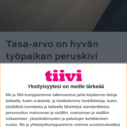
Tasa-arvo on hyvän
työpaikan peruskivi
Tasa-arvon saralla on tapahtunut edistystä
vuosien saatossa, mutta on yhä tärkeää
tiedostaa ja käsitellä niitä haasteita, jotka
Yksityisyytesi on meille tärkeää
liittyvät sukupuoleen, etniseen alkuperään,
Me ja 364 kumppanimme tallennamme ja/tai käytämme tietoja
seksuaaliseen suuntautumiseen,
laitteella, kuten evästeitä, ja käsittelemme henkilötietoja, kuten
vammaisuuteen ja muihin tekijöihin
yksilöllisiä tunnisteita ja laitteella lähetettyä standarditietoa
perustuvaan epätasa-arvoisuuteen.
personoidun mainonnan ja sisällön, mainonnan ja sisällön
mittaamisen, yleisötutkimusten ja palvelujen kehittämisen
vuoksi.
Me ja yhteistyökumppanimme voimme suostumuksellasi