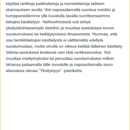
Näin tasa-arvon päivänä 19.3. on syytä keskustella
käyttää tarkkoja paikkatietoja ja tunnistetietoja laitteen
työelämän tasa-arvosta. Tasa-arvo työelämässä on
skannauksen avulla. Voit napsauttamalla suostua meidän ja
keskeinen kysymys, joka vaikuttaa paitsi ihmisten ja
kumppaneidemme yllä kuvatulla tavalla suorittamaamme
työntekijöiden hyvinvointiin myös organisaatioiden
tietojesi käsittelyyn. Vaihtoehtoisesti voit siirtyä
menestykseen ja yhteiskunnan kokonaisvaltaiseen
yksityiskohtaisempiin tietoihin ja muuttaa asetuksiasi ennen
kehitykseen. Vaikka edistystä tasa-arvon saralla on
suostumuksesi tai kieltäytymisesi ilmaisemista.
Huomaa, että
tapahtunut vuosien saatossa, on yhä tärkeää tiedostaa ja
osa henkilötietojesi käsittelystä ei välttämättä edellytä
käsitellä niitä haasteita, jotka liittyvät sukupuoleen, etniseen
suostumustasi, mutta sinulla on oikeus kieltää tällainen käsittely.
alkuperään, seksuaaliseen suuntautumiseen,
Valinta-asetuksesi koskevat vain tätä verkkosivustoa. Voit
vammaisuuteen ja muihin tekijöihin perustuvaan epätasa-
muuttaa mieltymyksiäsi tai peruuttaa suostumuksesi milloin
arvoon työpaikoilla ja yhteiskunnassa.
tahansa palaamalla tälle sivustolle ja napsauttamalla sivun
alaosassa olevaa "Yksityisyys" -painiketta.
Teemme tasa-arvoa edistävää ja huomioivaa työtä Tiivillä
keskeisenä osana kestävän kehityksen ohjelmaamme.
Olennaisena osana kestävän kehityksen työtämme on hyvän
työpaikan ylläpitäminen. Hyvään työpaikkaan mahtuu ja
kuuluu sukupuoleltaan, väritykseltään, olemukseltaan ja
taustoiltaan täysin toisistaan erilaisia yksilöitä.
Tavoitteenamme on olla alan paras työpaikka, jossa kaikilla
on mukava tehdä töitä ja yhtäläiset mahdollisuudet kehittyä
ja onnistua. Me voimme hyvin, kun työntekijämme voivat
hyvin. Tasa-arvon kannalta tärkeää on luoda avoin ja