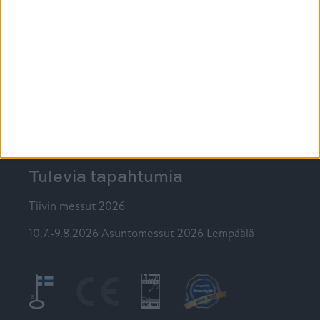
4.3.2026
Vinkit ikkunoiden keväthuoltoon
PIKALINKIT
Ikkunat
@tiiviikkunat
Tiivi
Tulevia tapahtumia
Tiivin messut 2026
10.7.-9.8.2026 Asuntomessut 2026 Lempäälä