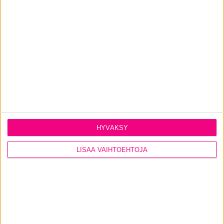
HYVÄKSY
LISÄÄ VAIHTOEHTOJA
15.4.2026
Auringonpaiste kuumentaa kodin,
mikä avuksi?
Luonnonvalon lisäksi ikkunoista pääsee sisätiloihin