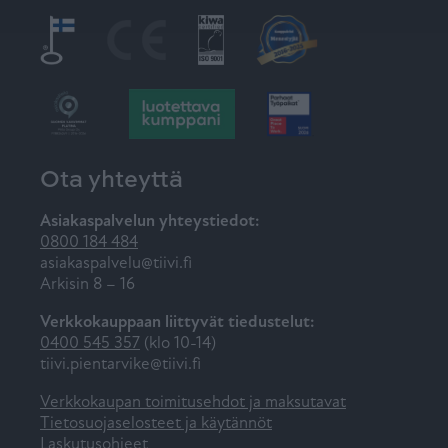
Ota yhteyttä
Asiakaspalvelun yhteystiedot:
0800 184 484
asiakaspalvelu@tiivi.fi
Arkisin 8 – 16
Verkkokauppaan liittyvät tiedustelut:
0400 545 357
(klo 10-14)
tiivi.pientarvike@tiivi.fi
Verkkokaupan toimitusehdot ja maksutavat
Tietosuojaselosteet ja käytännöt
Laskutusohjeet