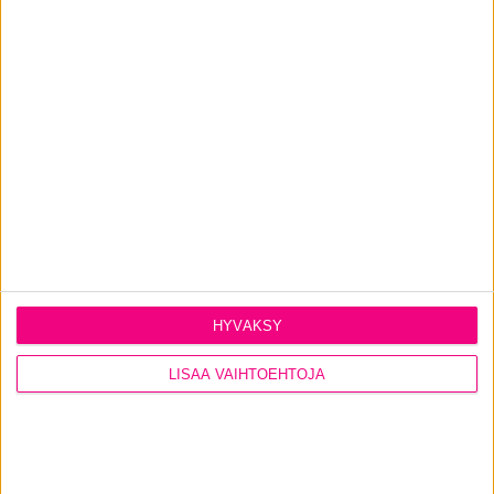
Tiesitkö, että ikkunoilla voi olla vaikutusta
yllättävän moneen asiaan vapaa-ajan asunnollasi?
LUE LISÄÄ
HYVÄKSY
LISÄÄ VAIHTOEHTOJA
15.4.2026