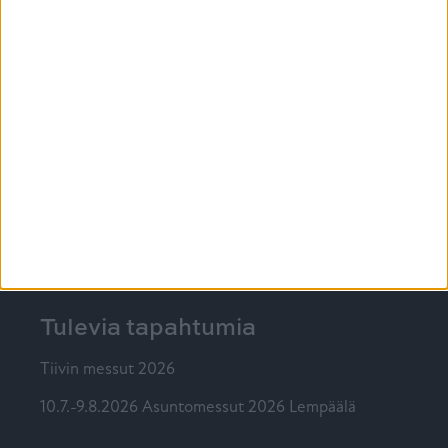
Mökki-ikkuna on syytä valita ajatuksella
15.4.2026
Auringonpaiste kuumentaa kodin, mikä avuksi?
4.3.2026
Vinkit ikkunoiden keväthuoltoon
PIKALINKIT
Ikkunat
@tiiviikkunat
Tiivi
Tulevia tapahtumia
Tiivin messut 2026
10.7.-9.8.2026 Asuntomessut 2026 Lempäälä