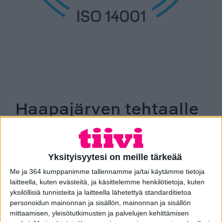
Haapajärven tehtaalle
ISO 14001 -ympäristö-
sertifikaatti
Yksityisyytesi on meille tärkeää
Me ja 364 kumppanimme tallennamme ja/tai käytämme tietoja
Pihla Groupin Haapajärven tehtaalle on
laitteella, kuten evästeitä, ja käsittelemme henkilötietoja, kuten
myönnetty ISO 14001
yksilöllisiä tunnisteita ja laitteella lähetettyä standarditietoa
-ympäristösertifikaatti osoituksena tehtaan
personoidun mainonnan ja sisällön, mainonnan ja sisällön
ympäristöasioiden
mittaamisen, yleisötutkimusten ja palvelujen kehittämisen