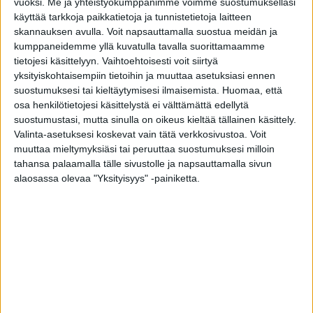
vuoksi.
Me ja yhteistyökumppanimme voimme suostumuksellasi
ja kestävän kehityksen eteen tehdystä
käyttää tarkkoja paikkatietoja ja tunnistetietoja laitteen
työstä.
skannauksen avulla. Voit napsauttamalla suostua meidän ja
kumppaneidemme yllä kuvatulla tavalla suorittamaamme
KATSO ISO 14001 -YMPÄRISTÖSERTIFIKAATTIMME
tietojesi käsittelyyn. Vaihtoehtoisesti voit siirtyä
yksityiskohtaisempiin tietoihin ja muuttaa asetuksiasi ennen
Osana Inwido AB:ta Tiivi on sitoutunut puolittamaan
suostumuksesi tai kieltäytymisesi ilmaisemista.
Huomaa, että
hiilidioksidipäästöt vuoteen 2030 mennessä ja
osa henkilötietojesi käsittelystä ei välttämättä edellytä
tavoittelemaan hiilineutraaliutta vuoteen 2050 mennessä.
suostumustasi, mutta sinulla on oikeus kieltää tällainen käsittely.
Tiivin Haapajärven tehtaalla on konsernimme muiden
Valinta-asetuksesi koskevat vain tätä verkkosivustoa. Voit
tehtaiden ohella velvollisuus tehdä toimenpiteitä
muuttaa mieltymyksiäsi tai peruuttaa suostumuksesi milloin
toimintamme parantamiseksi. Tiivillä onkin kunnia liittyä
tahansa palaamalla tälle sivustolle ja napsauttamalla sivun
muiden tehtaidemme seuraan tehtaana, jolle on myönnetty
alaosassa olevaa "Yksityisyys" -painiketta.
ISO 14001 -ympäristösertifikaatti. Myönnetty kansainvälinen
ISO 14001 -ympäristösertifikaatti on merkittävä tunnustus
tavoitteellisesta työstä ympäristövaikutusten
pienentämiseksi ja se antaa hyvät lähtökohdat jatkaa
pitkäjänteistä työtä hyvinvoinnin edistämiseksi.
Neljän viime vuoden aikana tehtaamme on tehnyt
merkittäviä investointeja muun muassa
kiinteistöautomaatioon, purunpoistojärjestelmän