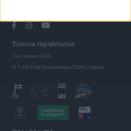
PIKALINKIT
Ikkunat
@tiiviikkunat
Tiivi
Tulevia tapahtumia
Tiivin messut 2026
10.7.-9.8.2026 Asuntomessut 2026 Lempäälä