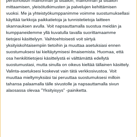
personoidun mainonnan ja sisällön, mainonnan ja sisällön
mittaamisen, yleisötutkimusten ja palvelujen kehittämisen
Kastelli Villa Mokka edustaa modernia, pelkistettyä tyyliä,
vuoksi.
Me ja yhteistyökumppanimme voimme suostumuksellasi
jossa tilan tuntu ja luonnonvalo ovat keskiössä. Ikkunoilla on
käyttää tarkkoja paikkatietoja ja tunnistetietoja laitteen
suuri rooli siinä, että koti asettuu luontevasti ympäristöönsä.
skannauksen avulla. Voit napsauttamalla suostua meidän ja
Myös kodin värimaailma on harmonisen yhtenäinen.
kumppaneidemme yllä kuvatulla tavalla suorittamaamme
Kohteessa on Tiivin ikkunoita yhteensä 11 kappaletta, ja
tietojesi käsittelyyn. Vaihtoehtoisesti voit siirtyä
ratkaisut on sovitettu tarkasti eri tilojen käyttötarkoituksiin.
yksityiskohtaisempiin tietoihin ja muuttaa asetuksiasi ennen
Ikkunoiden värimaailma tukee kodin muuta värimaailmaa
suostumuksesi tai kieltäytymisesi ilmaisemista.
Huomaa, että
ikkunoiden sisäpuolen sävyn ollessa rauhallisen valkoinen,
osa henkilötietojesi käsittelystä ei välttämättä edellytä
kun taas ulkopuolen musta väritys sitoo ne osaksi
suostumustasi, mutta sinulla on oikeus kieltää tällainen käsittely.
rakennuksen kokonaisilmettä.
Valinta-asetuksesi koskevat vain tätä verkkosivustoa. Voit
muuttaa mieltymyksiäsi tai peruuttaa suostumuksesi milloin
Makuuhuoneiden ikkunoiksi on valittu sivusaranoidut
tahansa palaamalla tälle sivustolle ja napsauttamalla sivun
avattavat ikkunat, joissa yhdistyvät hyvä käytettävyys ja
alaosassa olevaa "Yksityisyys" -painiketta.
arjen toiminnot. Ikkunoiden integroidut sälekaihtimet
viimeistelevät ilmeen ja tuovat arkeen helppoutta. Lisäksi
rakenteissa on huomioitu asumismukavuus äänieristyksen
osalta.
Oleskelutiloissa ratkaisut korostavat tilan tuntua ja
maisemia. Suuret kiinteät ikkunat jopa yli kahden metrin