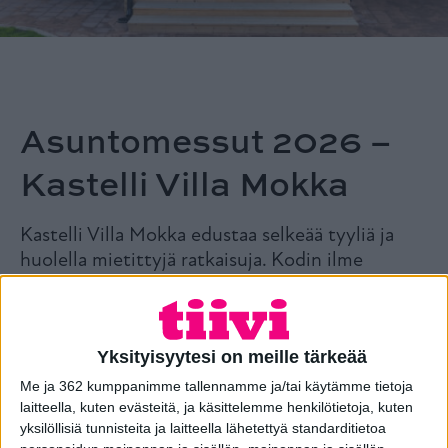
Asuntomessut 2026 –
Kastelli Villa Mokka
Kastelli Villa Mokka edustaa selkeää tyyliä ja
huolella mietittyjä ratkaisuja. Kodin ilme
rakentuu harkituista elementeistä ja
yhtenäisestä värimaailmasta.
Yksityisyytesi on meille tärkeää
Me ja 362 kumppanimme tallennamme ja/tai käytämme tietoja
laitteella, kuten evästeitä, ja käsittelemme henkilötietoja, kuten
yksilöllisiä tunnisteita ja laitteella lähetettyä standarditietoa