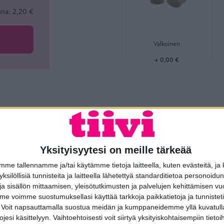
ana: 2,20 €
Valkoinen
+ 0,00 €
Yksityisyytesi on meille tärkeää
e tallennamme ja/tai käytämme tietoja laitteella, kuten evästeitä, ja
 yksilöllisiä tunnisteita ja laitteella lähetettyä standarditietoa personoi
Tummanharmaa
a sisällön mittaamisen, yleisötutkimusten ja palvelujen kehittämisen vu
+ 0,00 €
 voimme suostumuksellasi käyttää tarkkoja paikkatietoja ja tunnistetie
 Voit napsauttamalla suostua meidän ja kumppaneidemme yllä kuvatulla
esi käsittelyyn. Vaihtoehtoisesti voit siirtyä yksityiskohtaisempiin tietoi