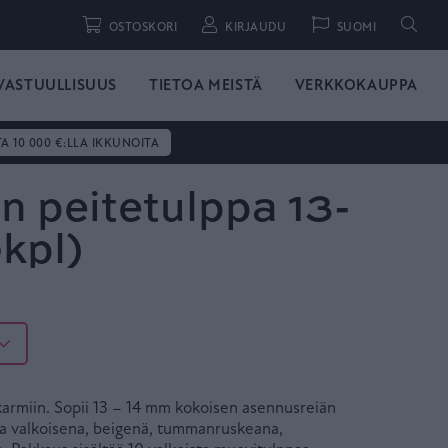
Hae
OSTOSKORI
KIRJAUDU
SUOMI
VASTUULLISUUS
TIETOA MEISTÄ
VERKKOKAUPPA
TA 10 000 €:LLA IKKUNOITA
n peitetulppa 13-
kpl)
karmiin. Sopii 13 – 14 mm kokoisen asennusreiän
ssa valkoisena, beigenä, tummanruskeana,