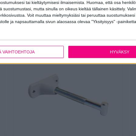
ostumuksesi tai kieltäytymisesi ilmaisemista.
Huomaa, että osa henkilöti
tä suostumustasi, mutta sinulla on oikeus kieltää tällainen käsittely. Val
erkkosivustoa. Voit muuttaa mieltymyksiäsi tai peruuttaa suostumuksesi
stolle ja napsauttamalla sivun alaosassa olevaa "Yksityisyys" -painiketta
Liittyvät tuotteet
Ä VAIHTOEHTOJA
HYVÄKSY