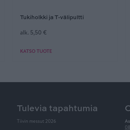
Tukiholkki ja T-välipultti
alk.
5,50
€
KATSO TUOTE
Tulevia tapahtumia
O
Tiivin messut 2026
As
08