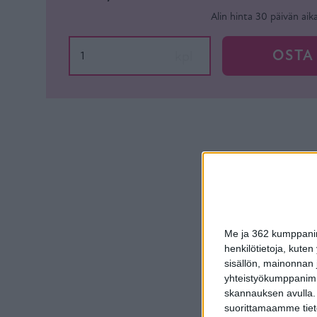
Alin hinta 30 päivän aik
OSTA
kpl
Me ja 362 kumppanimm
henkilötietoja, kuten
sisällön, mainonnan j
yhteistyökumppanimme
skannauksen avulla.
suorittamaamme tietoj