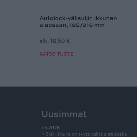
Autolock-välisuljin ikkunan
alaosaan, 195/216 mm
alk.
18,50
€
KATSO TUOTE
Uusimmat
7.5.2026
Mökki-ikkuna on syytä valita ajatuksella