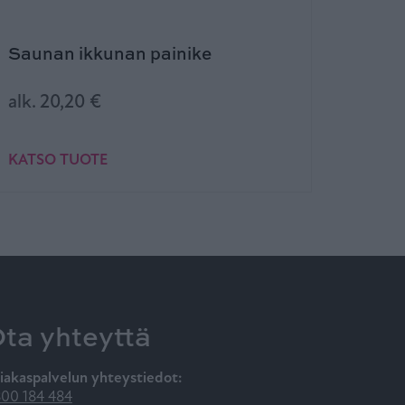
Saunan ikkunan painike
Aukip
alk.
20,20
€
alk.
2
KATSO TUOTE
KATSO
ta yhteyttä
iakaspalvelun yhteystiedot:
00 184 484