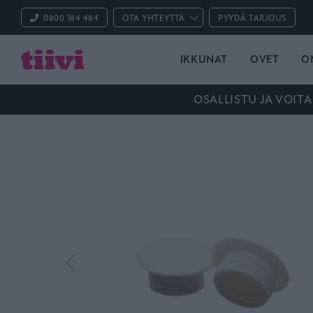
0800 184 484
OTA YHTEYTTÄ
PYYDÄ TARJOUS
IKKUNAT
OVET
O
OSALLISTU JA VOITA