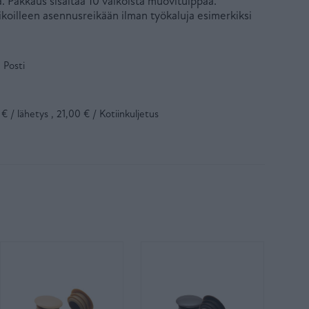
Pakkaus sisältää 10 valkoista muovitulppaa.
ikoilleen asennusreikään ilman työkaluja esimerkiksi
 Posti
 / lähetys , 21,00 € / Kotiinkuljetus