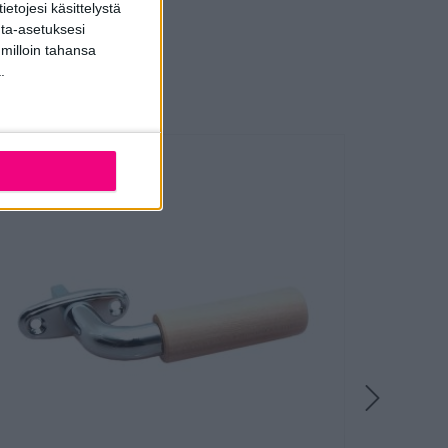
etojesi käsittelystä
inta-asetuksesi
 milloin tahansa
.