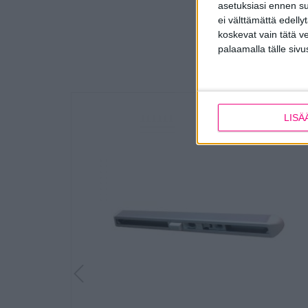
asetuksiasi ennen su
ei välttämättä edelly
koskevat vain tätä v
palaamalla tälle sivu
LISÄ