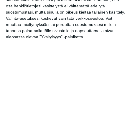
osa henkilötietojesi käsittelystä ei välttämättä edellytä
VÄRI
suostumustasi, mutta sinulla on oikeus kieltää tällainen käsittely.
Valitse kuultosävy tai Tiviin ulko-ovista tuttu peittävä
Valinta-asetuksesi koskevat vain tätä verkkosivustoa. Voit
maali. Useita vaihtoehtoja.
muuttaa mieltymyksiäsi tai peruuttaa suostumuksesi milloin
tahansa palaamalla tälle sivustolle ja napsauttamalla sivun
alaosassa olevaa "Yksityisyys" -painiketta.
KATSO VÄRIT
PAINIKE