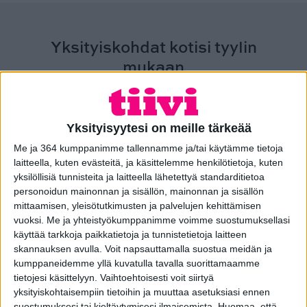
Yksityiskohdat kotisi tyylin
mukaan
Puuovi ECO on räätälöitävissä monipuolisesti. Voit
valita kotiisi sopivan värin ja muut yksityiskohdat.
Puuovet ovat saatavilla myös piilosaranoilla.
Yksityisyytesi on meille tärkeää
Me ja 364 kumppanimme tallennamme ja/tai käytämme tietoja
laitteella, kuten evästeitä, ja käsittelemme henkilötietoja, kuten
yksilöllisiä tunnisteita ja laitteella lähetettyä standarditietoa
personoidun mainonnan ja sisällön, mainonnan ja sisällön
mittaamisen, yleisötutkimusten ja palvelujen kehittämisen
vuoksi.
Me ja yhteistyökumppanimme voimme suostumuksellasi
käyttää tarkkoja paikkatietoja ja tunnistetietoja laitteen
skannauksen avulla. Voit napsauttamalla suostua meidän ja
kumppaneidemme yllä kuvatulla tavalla suorittamaamme
tietojesi käsittelyyn. Vaihtoehtoisesti voit siirtyä
yksityiskohtaisempiin tietoihin ja muuttaa asetuksiasi ennen
suostumuksesi tai kieltäytymisesi ilmaisemista.
Huomaa, että