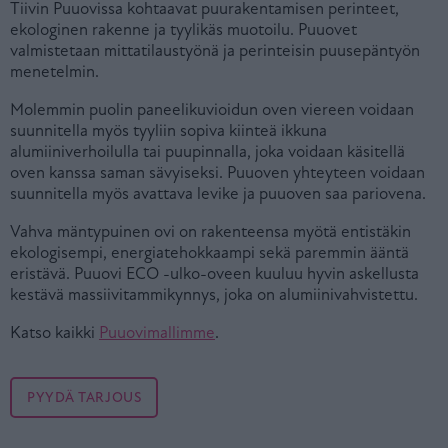
Tiivin Puuovissa kohtaavat puurakentamisen perinteet,
ekologinen rakenne ja tyylikäs muotoilu. Puuovet
valmistetaan mittatilaustyönä ja perinteisin puusepäntyön
menetelmin.
Molemmin puolin paneelikuvioidun oven viereen voidaan
suunnitella myös tyyliin sopiva kiinteä ikkuna
alumiiniverhoilulla tai puupinnalla, joka voidaan käsitellä
oven kanssa saman sävyiseksi. Puuoven yhteyteen voidaan
suunnitella myös avattava levike ja puuoven saa pariovena.
Vahva mäntypuinen ovi on rakenteensa myötä entistäkin
ekologisempi, energiatehokkaampi sekä paremmin ääntä
eristävä. Puuovi ECO -ulko-oveen kuuluu hyvin askellusta
kestävä massiivitammikynnys, joka on alumiinivahvistettu.
Katso kaikki
Puuovimallimme
.
PYYDÄ TARJOUS