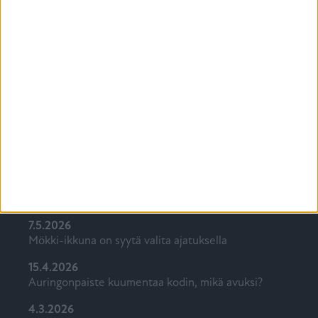
Ikkunat ja ovet vaikuttavat kotiin vuosikymmeniä.
Tiiviltä saat ylivertaisten tuotteiden lisäksi
kattavimmat palvelut ja alan osaavimmat
asiantuntijat käyttöösi suunnittelusta asennukseen.
KATSO MIKSI TIIVI ON PARAS VALINTA
Uusimmat
7.5.2026
Mökki-ikkuna on syytä valita ajatuksella
15.4.2026
Auringonpaiste kuumentaa kodin, mikä avuksi?
4.3.2026