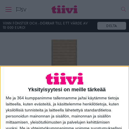
Ha
SV
VINN FÖNSTER OCH -DÖRRAR TILL ETT VÄRDE AV
DELTA
10 000 EURO!
Yksityisyytesi on meille tärkeää
Me ja 364 kumppanimme tallennamme ja/tai käytämme tietoja
laitteella, kuten evästeitä, ja käsittelemme henkilötietoja, kuten
yksilöllisiä tunnisteita ja laitteella lähetettyä standarditietoa
Puuovi 4
personoidun mainonnan ja sisällön, mainonnan ja sisällön
mittaamisen, yleisötutkimusten ja palvelujen kehittämisen
vuoksi.
Me ja yhteistyökumppanimme voimme suostumuksellasi