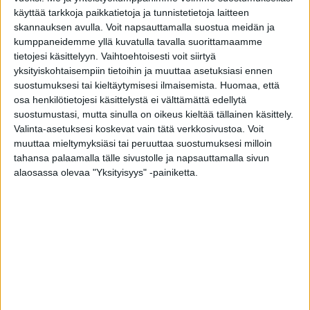
Tiivin Puuovissa kohtaavat puurakentamisen perinteet,
käyttää tarkkoja paikkatietoja ja tunnistetietoja laitteen
ekologinen rakenne ja tyylikäs muotoilu. Puuovet
skannauksen avulla. Voit napsauttamalla suostua meidän ja
valmistetaan mittatilaustyönä ja perinteisin puusepäntyön
kumppaneidemme yllä kuvatulla tavalla suorittamaamme
menetelmin.
tietojesi käsittelyyn. Vaihtoehtoisesti voit siirtyä
yksityiskohtaisempiin tietoihin ja muuttaa asetuksiasi ennen
Molemmin puolin paneelikuvioidun oven viereen voidaan
suostumuksesi tai kieltäytymisesi ilmaisemista.
Huomaa, että
suunnitella myös tyyliin sopiva kiinteä ikkuna
osa henkilötietojesi käsittelystä ei välttämättä edellytä
alumiiniverhoilulla tai puupinnalla, joka voidaan käsitellä
suostumustasi, mutta sinulla on oikeus kieltää tällainen käsittely.
oven kanssa saman sävyiseksi. Puuoven yhteyteen voidaan
Valinta-asetuksesi koskevat vain tätä verkkosivustoa. Voit
suunnitella myös avattava levike ja puuoven saa pariovena.
muuttaa mieltymyksiäsi tai peruuttaa suostumuksesi milloin
tahansa palaamalla tälle sivustolle ja napsauttamalla sivun
Vahva mäntypuinen ovi on rakenteensa myötä entistäkin
alaosassa olevaa "Yksityisyys" -painiketta.
ekologisempi, energiatehokkaampi sekä paremmin ääntä
eristävä. Puuovi ECO -ulko-oveen kuuluu hyvin askellusta
kestävä massiivitammikynnys, joka on alumiinivahvistettu.
Katso kaikki
Puuovimallimme
.
PYYDÄ TARJOUS