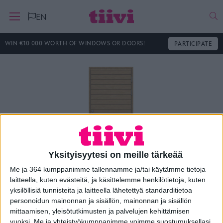
Ha
EN
WIN €10 000 WORTH OF WINDOWS OR DOORS!
PARTICIPATE
Yksityisyytesi on meille tärkeää
Me ja 364 kumppanimme tallennamme ja/tai käytämme tietoja
laitteella, kuten evästeitä, ja käsittelemme henkilötietoja, kuten
yksilöllisiä tunnisteita ja laitteella lähetettyä standarditietoa
Puuovi 4
personoidun mainonnan ja sisällön, mainonnan ja sisällön
mittaamisen, yleisötutkimusten ja palvelujen kehittämisen
vuoksi.
Me ja yhteistyökumppanimme voimme suostumuksellasi