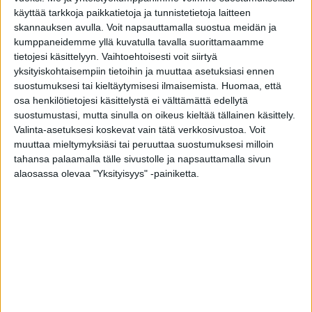
Tiivin Puuovissa kohtaavat puurakentamisen perinteet,
käyttää tarkkoja paikkatietoja ja tunnistetietoja laitteen
ekologinen rakenne ja tyylikäs muotoilu. Puuovet
skannauksen avulla. Voit napsauttamalla suostua meidän ja
valmistetaan mittatilaustyönä ja perinteisin puusepäntyön
kumppaneidemme yllä kuvatulla tavalla suorittamaamme
menetelmin.
tietojesi käsittelyyn. Vaihtoehtoisesti voit siirtyä
yksityiskohtaisempiin tietoihin ja muuttaa asetuksiasi ennen
Molemmin puolin paneelikuvioidun oven viereen voidaan
suostumuksesi tai kieltäytymisesi ilmaisemista.
Huomaa, että
suunnitella myös tyyliin sopiva kiinteä ikkuna
osa henkilötietojesi käsittelystä ei välttämättä edellytä
alumiiniverhoilulla tai puupinnalla, joka voidaan käsitellä
suostumustasi, mutta sinulla on oikeus kieltää tällainen käsittely.
oven kanssa saman sävyiseksi. Puuoven yhteyteen voidaan
Valinta-asetuksesi koskevat vain tätä verkkosivustoa. Voit
suunnitella myös avattava levike ja puuoven saa pariovena.
muuttaa mieltymyksiäsi tai peruuttaa suostumuksesi milloin
Vahva mäntypuinen ovi on rakenteensa myötä entistäkin
tahansa palaamalla tälle sivustolle ja napsauttamalla sivun
ekologisempi, energiatehokkaampi sekä paremmin ääntä
alaosassa olevaa "Yksityisyys" -painiketta.
eristävä. Puuovi ECO -ulko-oveen kuuluu hyvin askellusta
kestävä massiivitammikynnys, joka on alumiinivahvistettu.
Katso kaikki
Puuovimallimme
.
PYYDÄ TARJOUS