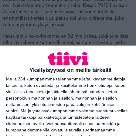
ovi- kuin ikkunatuotteidenkin osalta. Kesän 2023 Loviisan
Asuntomessuilla, Tiivin messuosastolla on nähtävillä
ensimmäistä kertaa uusi paksumpi ulko-ovirakenne, joka
tulee myyntiin syksyn aikana.
Paksumpi ulko-ovirakenne on 92 mm paksu, sekä tavallista
ulko-ovirakennetta turvallisempi, ääntä eristävämpi, sekä
energiatehokkaampi. Ovilehden eristeen (EPS) vahvuus on
79,4 mm ja oven karmissa on lujat ja kestävät liitokset.
Ovessa on 35 mm korkea tammikynnys ja kulutukselta
suojaavat alumiiniprofiilit. Paksumpi ulko-ovi rakenne antaa
Yksityisyytesi on meille tärkeää
erinomaisen suojan kylmyyttä vastaan. Laaja mallisto ja
Me ja 364 kumppanimme tallennamme ja/tai käytämme tietoja
kattavat lisävarusteet ovat saatavilla, kuten perinteisessä
laitteella, kuten evästeitä, ja käsittelemme henkilötietoja, kuten
ovirakenteessa.
yksilöllisiä tunnisteita ja laitteella lähetettyä standarditietoa
TUTUSTU TUOTEKORTTIIN
personoidun mainonnan ja sisällön, mainonnan ja sisällön
mittaamisen, yleisötutkimusten ja palvelujen kehittämisen
vuoksi.
Me ja yhteistyökumppanimme voimme suostumuksellasi
käyttää tarkkoja paikkatietoja ja tunnistetietoja laitteen
skannauksen avulla. Voit napsauttamalla suostua meidän ja
kumppaneidemme yllä kuvatulla tavalla suorittamaamme