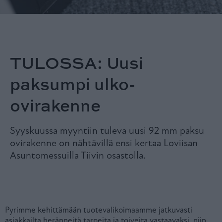
TULOSSA: Uusi
paksumpi ulko-
ovirakenne
Syyskuussa myyntiin tuleva uusi 92 mm paksu
ovirakenne on nähtävillä ensi kertaa Loviisan
Asuntomessuilla Tiivin osastolla.
Pyrimme kehittämään tuotevalikoimaamme jatkuvasti
asiakkailta heränneitä tarpeita ja toiveita vastaavaksi, niin