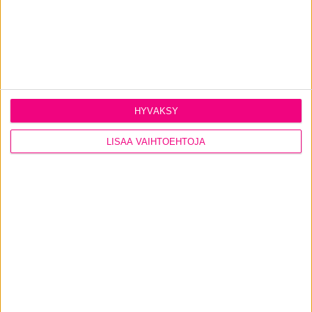
HYVÄKSY
LISÄÄ VAIHTOEHTOJA
LOVIISAN ASUNTOMESSUT 2023
Tiivin tuotteita löytyy Loviisan Kuningattarenrannassa
järjestettäviltä Asuntomessuilta kolmesta eri kohteesta.
Tiivin osasto löytyy Kannustalon paritalojen
kohdenumeroiden 3. ja 4. yhteydestä.
TIETOA ASUNTOMESSUISTA