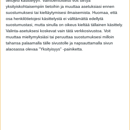
tietojesi käsittelyyn. Vaihtoehtoisesti voit siirtyä
Tutustu paksumman
yksityiskohtaisempiin tietoihin ja muuttaa asetuksiasi ennen
ovirakenteen kuviin alta
suostumuksesi tai kieltäytymisesi ilmaisemista.
Huomaa, että
osa henkilötietojesi käsittelystä ei välttämättä edellytä
suostumustasi, mutta sinulla on oikeus kieltää tällainen käsittely.
Valinta-asetuksesi koskevat vain tätä verkkosivustoa. Voit
muuttaa mieltymyksiäsi tai peruuttaa suostumuksesi milloin
tahansa palaamalla tälle sivustolle ja napsauttamalla sivun
alaosassa olevaa "Yksityisyys" -painiketta.