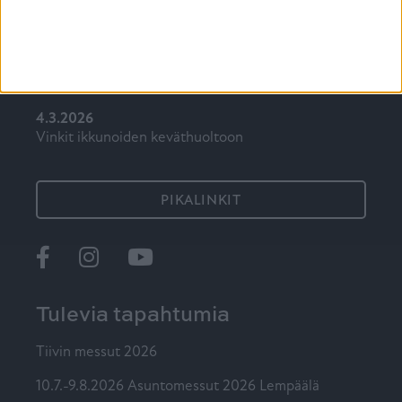
7.5.2026
Mökki-ikkuna on syytä valita ajatuksella
15.4.2026
Auringonpaiste kuumentaa kodin, mikä avuksi?
4.3.2026
Vinkit ikkunoiden keväthuoltoon
PIKALINKIT
Ikkunat
@tiiviikkunat
Tiivi
Tulevia tapahtumia
Tiivin messut 2026
10.7.-9.8.2026 Asuntomessut 2026 Lempäälä