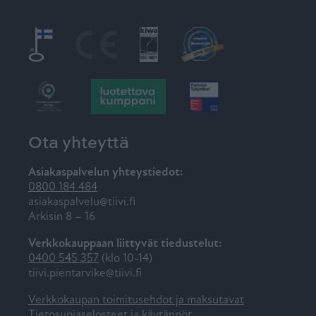
Ota yhteyttä
Asiakaspalvelun yhteystiedot:
0800 184 484
asiakaspalvelu@tiivi.fi
Arkisin 8 – 16
Verkkokauppaan liittyvät tiedustelut:
0400 545 357
(klo 10-14)
tiivi.pientarvike@tiivi.fi
Verkkokaupan toimitusehdot ja maksutavat
Tietosuojaselosteet ja käytännöt