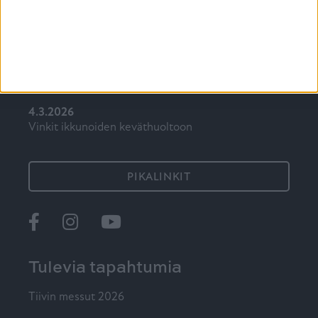
7.5.2026
Mökki-ikkuna on syytä valita ajatuksella
15.4.2026
Auringonpaiste kuumentaa kodin, mikä avuksi?
4.3.2026
Vinkit ikkunoiden keväthuoltoon
PIKALINKIT
Ikkunat
@tiiviikkunat
Tiivi
Tulevia tapahtumia
Tiivin messut 2026