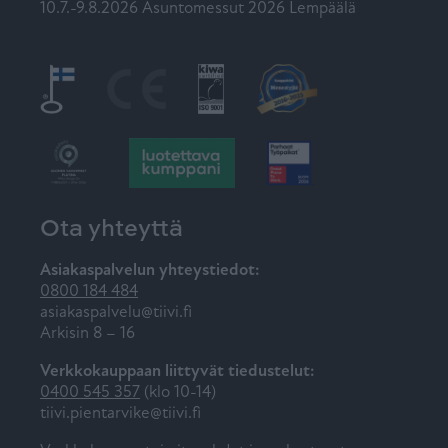
10.7.-9.8.2026 Asuntomessut 2026 Lempäälä
Ota yhteyttä
Asiakaspalvelun yhteystiedot:
0800 184 484
asiakaspalvelu@tiivi.fi
Arkisin 8 – 16
Verkkokauppaan liittyvät tiedustelut:
0400 545 357
(klo 10-14)
tiivi.pientarvike@tiivi.fi