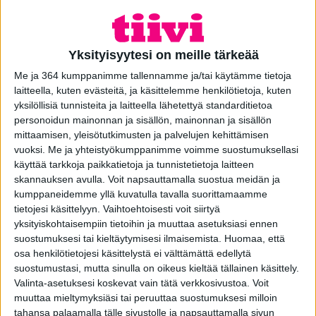
Tiivi tunnetaan paitsi perinteikkäänä myös innovatiivisena
ikkuna- ja ovivalmistajana. Jo yrityksen alkutaipaleella 1970-
luvun puolivälissä aloitimme ensimmäisenä Suomessa
Yksityisyytesi on meille tärkeää
mittatilauksesta valmistettavien ikkunoiden tuotannon. Sen
Me ja 364 kumppanimme tallennamme ja/tai käytämme tietoja
jälkeen olemme tarjonneet tuotteissamme ensimmäisenä
laitteella, kuten evästeitä, ja käsittelemme henkilötietoja, kuten
hyödyllisiä ominaisuuksia kuten ulkopuolen säänkestävyyttä
yksilöllisiä tunnisteita ja laitteella lähetettyä standarditietoa
lisäävä alumiiniverhoilu, rakennuksen korvausilman saantia
personoidun mainonnan ja sisällön, mainonnan ja sisällön
parantavat
venttiiliratkaisut
, turvallisuutta lisäävät
mittaamisen, yleisötutkimusten ja palvelujen kehittämisen
kaihdinratkaisut, piilosaranointi niin ovissa kuin ikkunoissa ja
vuoksi.
Me ja yhteistyökumppanimme voimme suostumuksellasi
mobiilisignaalin kulkua auttava
Tiivi Connect Antennilasi
.
käyttää tarkkoja paikkatietoja ja tunnistetietoja laitteen
Uusin innovaatio tuo kaivatun tuuletusominaisuuden
skannauksen avulla. Voit napsauttamalla suostua meidän ja
kiinteisiin ikkunoihin.
kumppaneidemme yllä kuvatulla tavalla suorittamaamme
tietojesi käsittelyyn. Vaihtoehtoisesti voit siirtyä
yksityiskohtaisempiin tietoihin ja muuttaa asetuksiasi ennen
suostumuksesi tai kieltäytymisesi ilmaisemista.
Huomaa, että
osa henkilötietojesi käsittelystä ei välttämättä edellytä
suostumustasi, mutta sinulla on oikeus kieltää tällainen käsittely.
Valinta-asetuksesi koskevat vain tätä verkkosivustoa. Voit
muuttaa mieltymyksiäsi tai peruuttaa suostumuksesi milloin
tahansa palaamalla tälle sivustolle ja napsauttamalla sivun