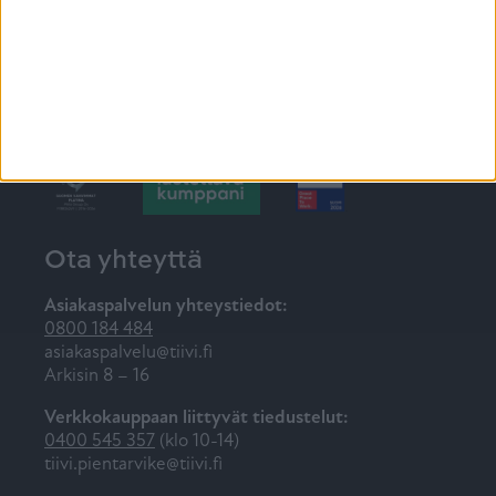
10.7.-9.8.2026 Asuntomessut 2026 Lempäälä
Ota yhteyttä
Asiakaspalvelun yhteystiedot:
0800 184 484
asiakaspalvelu@tiivi.fi
Arkisin 8 – 16
Verkkokauppaan liittyvät tiedustelut:
0400 545 357
(klo 10-14)
tiivi.pientarvike@tiivi.fi