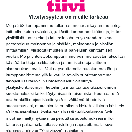
Säätötangon väliholkki,
Yksityisyytesi on meille tärkeää
perinteinen sälekaihdin (5kpl)
Me ja 362 kumppanimme tallennamme ja/tai käytämme tietoja
laitteella, kuten evästeitä, ja käsittelemme henkilötietoja, kuten
SKU: 44782
yksilöllisiä tunnisteita ja laitteella lähetettyä standarditietoa
Perinteisen sälekaihtimen säätötangon muovinen holkki.
personoidun mainonnan ja sisällön, mainonnan ja sisällön
Alkuperäisosa Tiivin perinteiseen kaihtimeen. Holkin pituus
mittaamisen, yleisötutkimusten ja palvelujen kehittämisen
34 mm. Pakkaus sisältää viisi kappaletta tuotetta.
vuoksi.
Me ja yhteistyökumppanimme voimme suostumuksellasi
käyttää tarkkoja paikkatietoja ja tunnistetietoja laitteen
Toimitustapa: Kotiinkuljetus, Posti
skannauksen avulla. Voit napsauttamalla suostua meidän ja
kumppaneidemme yllä kuvatulla tavalla suorittamaamme
Toimitusaika: 5-14 arkipäivää
tietojesi käsittelyyn. Vaihtoehtoisesti voit siirtyä
yksityiskohtaisempiin tietoihin ja muuttaa asetuksiasi ennen
Toimituskustannukset: 5,00 € / lähetys , 21,00 € /
Kotiinkuljetus
suostumuksesi tai kieltäytymisesi ilmaisemista.
Huomaa, että
osa henkilötietojesi käsittelystä ei välttämättä edellytä
suostumustasi, mutta sinulla on oikeus kieltää tällainen käsittely.
Valinta-asetuksesi koskevat vain tätä verkkosivustoa. Voit
muuttaa mieltymyksiäsi tai peruuttaa suostumuksesi milloin
Hinta yhteensä
2,20 €
tahansa palaamalla tälle sivustolle ja napsauttamalla sivun
alaosassa olevaa "Yksityisyys" -painiketta.