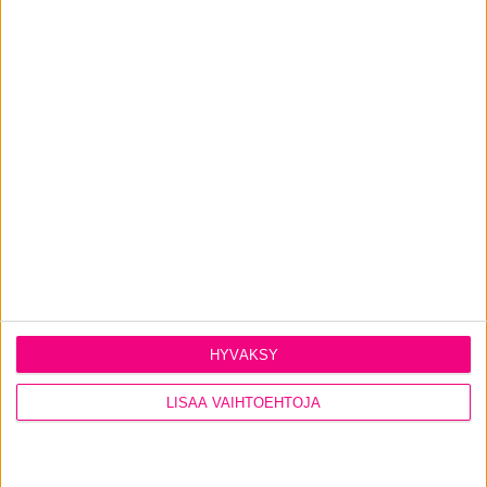
Kouruliuku ikkunan yläosaan
alk.
4,40
€
KATSO TUOTE
HYVÄKSY
LISÄÄ VAIHTOEHTOJA