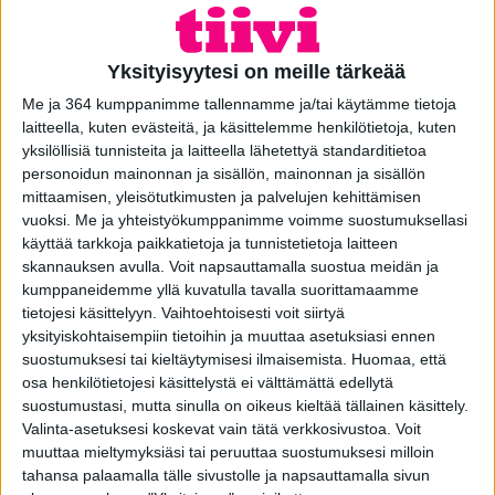
Aukaisunrajoitin Abloy Fix 84
Yksityisyytesi on meille tärkeää
SKU: 22668
Me ja 364 kumppanimme tallennamme ja/tai käytämme tietoja
Alasaranoituun ikkunaan tarkoitettu aukaisunrajoitin, joka
laitteella, kuten evästeitä, ja käsittelemme henkilötietoja, kuten
sisältää puitteeseen ja karmiin tulevat kiinnikkeet, narun ja
yksilöllisiä tunnisteita ja laitteella lähetettyä standarditietoa
kiinnitysruuvit. Väri valkoinen. Aukaisunrajoitin parantaa
personoidun mainonnan ja sisällön, mainonnan ja sisällön
alasaranoidun ikkunan käyttömukavuutta ja turvallisuutta.
mittaamisen, yleisötutkimusten ja palvelujen kehittämisen
Rajoitin estää ikkunan äkillisen avautumisen ja rajoittaa
vuoksi.
Me ja yhteistyökumppanimme voimme suostumuksellasi
avautumiskulman turvalliseksi. Toisessa kiinnikkeessä on
käyttää tarkkoja paikkatietoja ja tunnistetietoja laitteen
pikasalpa, jonka avulla ikkuna saadaan avattua pesun ajaksi
skannauksen avulla. Voit napsauttamalla suostua meidän ja
kokonaan.
kumppaneidemme yllä kuvatulla tavalla suorittamaamme
tietojesi käsittelyyn. Vaihtoehtoisesti voit siirtyä
Toimitustapa: Kotiinkuljetus, Posti
yksityiskohtaisempiin tietoihin ja muuttaa asetuksiasi ennen
suostumuksesi tai kieltäytymisesi ilmaisemista.
Huomaa, että
Toimitusaika: 5-14 arkipäivää
osa henkilötietojesi käsittelystä ei välttämättä edellytä
suostumustasi, mutta sinulla on oikeus kieltää tällainen käsittely.
Toimituskustannukset: 5,00 € / lähetys , 21,00 € /
Valinta-asetuksesi koskevat vain tätä verkkosivustoa. Voit
Kotiinkuljetus
muuttaa mieltymyksiäsi tai peruuttaa suostumuksesi milloin
tahansa palaamalla tälle sivustolle ja napsauttamalla sivun