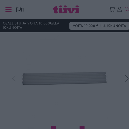
H
FI
OSALLISTU JA VOITA 10 000€:LLA
VOITA 10 000 €:LLA IKKUNOITA
IKKUNOITA