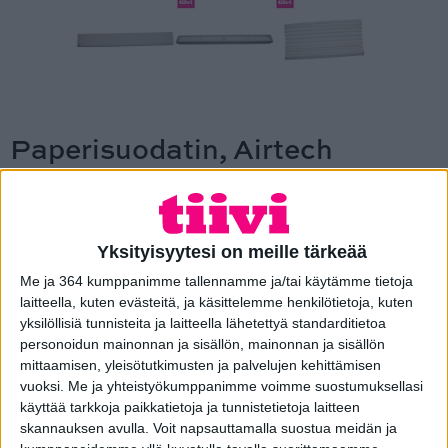
Paperisuodatin, Airtech
SKU: 44812
SUUNNITTELE OMASI
Yksityisyytesi on meille tärkeää
Me ja 364 kumppanimme tallennamme ja/tai käytämme tietoja
Raitisilmaventtiilin sisälle asennettava kotelomallinen
laitteella, kuten evästeitä, ja käsittelemme henkilötietoja, kuten
paperisuodatin. Valittavissa kolme eri mallia, ikkunoiden
yksilöllisiä tunnisteita ja laitteella lähetettyä standarditietoa
valmistusvuoden mukaan.
Vähintään 40 kpl tilauksesta
personoidun mainonnan ja sisällön, mainonnan ja sisällön
määräalennus -15%
mittaamisen, yleisötutkimusten ja palvelujen kehittämisen
vuoksi.
Me ja yhteistyökumppanimme voimme suostumuksellasi
Mallit ja mitat:
käyttää tarkkoja paikkatietoja ja tunnistetietoja laitteen
Airtech 300: sopii 2000-2003 valmistettuihin Tiivi-
skannauksen avulla. Voit napsauttamalla suostua meidän ja
ikkunoihin, pituus 265 mm