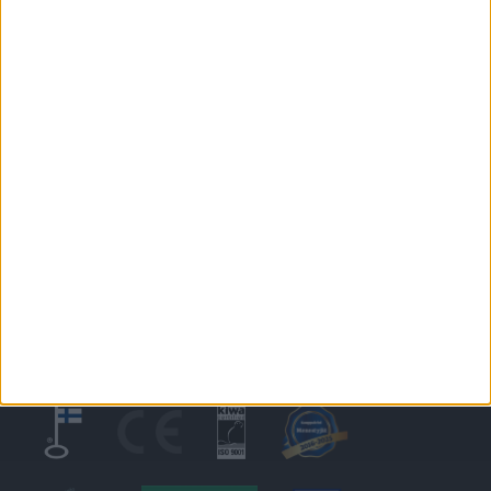
4.3.2026
Vinkit ikkunoiden keväthuoltoon
PIKALINKIT
Ikkunat
@tiiviikkunat
Tiivi
Tulevia tapahtumia
Tiivin messut 2026
10.7.-9.8.2026 Asuntomessut 2026 Lempäälä