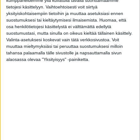
kumppaneidemme yllä kuvatulla tavalla suorittamaamme
tietojesi käsittelyyn. Vaihtoehtoisesti voit siirtyä
Airtech 400 F7: sopii 2003-2006 valmistettuihin Tiivi-
yksityiskohtaisempiin tietoihin ja muuttaa asetuksiasi ennen
ikkunoihin, pituus: 398 mm
suostumuksesi tai kieltäytymisesi ilmaisemista.
Huomaa, että
osa henkilötietojesi käsittelystä ei välttämättä edellytä
Airtech 400: sopii 2006 lähtien valmistettuihin Tiivi-
suostumustasi, mutta sinulla on oikeus kieltää tällainen käsittely.
ikkunoihin, pituus: 380 mm
Valinta-asetuksesi koskevat vain tätä verkkosivustoa. Voit
muuttaa mieltymyksiäsi tai peruuttaa suostumuksesi milloin
tahansa palaamalla tälle sivustolle ja napsauttamalla sivun
alaosassa olevaa "Yksityisyys" -painiketta.
Toimitustapa: Kotiinkuljetus, Posti
Toimitusaika: 5-14 arkipäivää
Toimituskustannukset: 5,00 € / lähetys , 21,00 € /
Kotiinkuljetus
Valitse