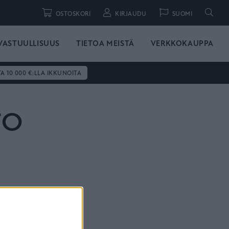
Hae
OSTOSKORI
KIRJAUDU
SUOMI
VASTUULLISUUS
TIETOA MEISTÄ
VERKKOKAUPPA
TA 10 000 €:LLA IKKUNOITA
TO