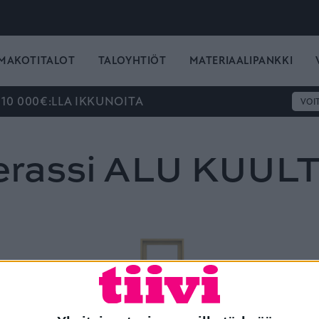
MAKOTITALOT
TALOYHTIÖT
MATERIAALIPANKKI
 10 000€:LLA IKKUNOITA
VOI
erassi ALU KUUL