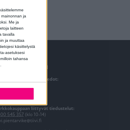
 käsittelemme
dun mainonnan ja
oksi.
Me ja
toja laitteen
 tavalla
hin ja muuttaa
etojesi käsittelystä
inta-asetuksesi
 milloin tahansa
ta yhteyttä
.
iakaspalvelun yhteystiedot:
00 184 484
iakaspalvelu@tiivi.fi
kisin 8 – 16
rkkokauppaan liittyvät tiedustelut:
00 545 357
(klo 10-14)
ivi.pientarvike@tiivi.fi