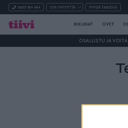
0800 184 484
OTA YHTEYTTÄ
PYYDÄ TARJOUS
IKKUNAT
OVET
O
OSALLISTU JA VOITA
T