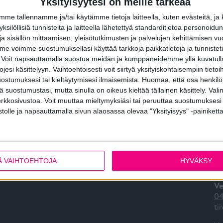
Yksityisyytesi on meille tärkeää
e tallennamme ja/tai käytämme tietoja laitteella, kuten evästeitä, ja
Tiivi Terassi Alu Kuulto
 yksilöllisiä tunnisteita ja laitteella lähetettyä standarditietoa personoi
a sisällön mittaamisen, yleisötutkimusten ja palvelujen kehittämisen vu
 voimme suostumuksellasi käyttää tarkkoja paikkatietoja ja tunnistetie
 Voit napsauttamalla suostua meidän ja kumppaneidemme yllä kuvatulla
esi käsittelyyn. Vaihtoehtoisesti voit siirtyä yksityiskohtaisempiin tietoi
ostumuksesi tai kieltäytymisesi ilmaisemista.
Huomaa, että osa henkilöti
tä suostumustasi, mutta sinulla on oikeus kieltää tällainen käsittely. Val
erkkosivustoa. Voit muuttaa mieltymyksiäsi tai peruuttaa suostumuksesi
Tulevia tapahtumia
O
stolle ja napsauttamalla sivun alaosassa olevaa "Yksityisyys" -painiketta
Tiivin messut 2026
As
08
10.7.-9.8.2026 Asuntomessut 2026 Lempäälä
as
Ä VAIHTOEHTOJA
HYVÄKSY
Ar
si?
Ve
04
ti