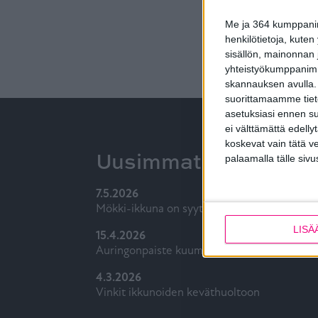
Me ja 364 kumppanimm
henkilötietoja, kuten
sisällön, mainonnan j
yhteistyökumppanimme
skannauksen avulla.
suorittamaamme tietoj
asetuksiasi ennen su
ei välttämättä edelly
koskevat vain tätä v
Uusimmat
palaamalla tälle sivu
7.5.2026
Mökki-ikkuna on syytä valita ajatuksella
LISÄ
15.4.2026
Auringonpaiste kuumentaa kodin, mikä avuk
4.3.2026
Vinkit ikkunoiden keväthuoltoon