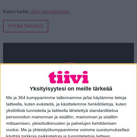
Katso kaikki
ulko-ovimallimme
.
PYYDÄ TARJOUS
Yksityisyytesi on meille tärkeää
Me ja 364 kumppanimme tallennamme ja/tai käytämme tietoja
laitteella, kuten evästeitä, ja käsittelemme henkilötietoja, kuten
yksilöllisiä tunnisteita ja laitteella lähetettyä standarditietoa
personoidun mainonnan ja sisällön, mainonnan ja sisällön
mittaamisen, yleisötutkimusten ja palvelujen kehittämisen
vuoksi.
Me ja yhteistyökumppanimme voimme suostumuksellasi
käyttää tarkkoja paikkatietoja ja tunnistetietoja laitteen