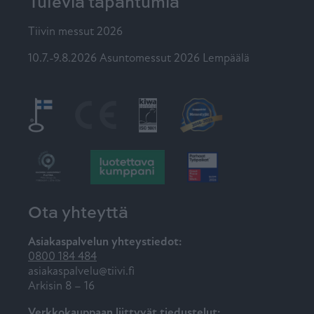
Tulevia tapahtumia
Tiivin messut 2026
10.7.-9.8.2026 Asuntomessut 2026 Lempäälä
Ota yhteyttä
Asiakaspalvelun yhteystiedot:
0800 184 484
asiakaspalvelu@tiivi.fi
Arkisin 8 – 16
Verkkokauppaan liittyvät tiedustelut: