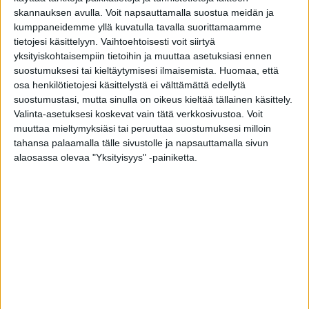
skannauksen avulla. Voit napsauttamalla suostua meidän ja
kumppaneidemme yllä kuvatulla tavalla suorittamaamme
Ainutlaatuiset piilosaranat
tietojesi käsittelyyn. Vaihtoehtoisesti voit siirtyä
yksityiskohtaisempiin tietoihin ja muuttaa asetuksiasi ennen
Piilosaranointi on ainutlaatuinen lisävarusteominaisuus
suostumuksesi tai kieltäytymisesi ilmaisemista.
Huomaa, että
Tiivin ulko-ovissa.
osa henkilötietojesi käsittelystä ei välttämättä edellytä
suostumustasi, mutta sinulla on oikeus kieltää tällainen käsittely.
Oven rakenteen sisään upotetut saranat tukevat ovea
Valinta-asetuksesi koskevat vain tätä verkkosivustoa. Voit
juuri oikeista kohdista. Sen vuoksi piilosaranointi ei
muuttaa mieltymyksiäsi tai peruuttaa suostumuksesi milloin
vaadi kuin kaksi saranaa kannattelemaan tukevasti
tahansa palaamalla tälle sivustolle ja napsauttamalla sivun
koko oven.
alaosassa olevaa "Yksityisyys" -painiketta.
Huom! Piilosaranoita ei ole määräysten vuoksi
saatavilla palo-oville.
Yksityiskohdat kotisi tyylin
mukaan