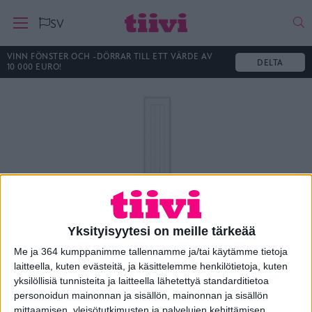
Ha
SV
VINN FÖNSTER OCH -DÖRRAR TILL ETT VÄRDE AV
DELTA
10 000 EURO!
Yksityisyytesi on meille tärkeää
Me ja 364 kumppanimme tallennamme ja/tai käytämme tietoja
laitteella, kuten evästeitä, ja käsittelemme henkilötietoja, kuten
Levike L6
yksilöllisiä tunnisteita ja laitteella lähetettyä standarditietoa
personoidun mainonnan ja sisällön, mainonnan ja sisällön
mittaamisen, yleisötutkimusten ja palvelujen kehittämisen