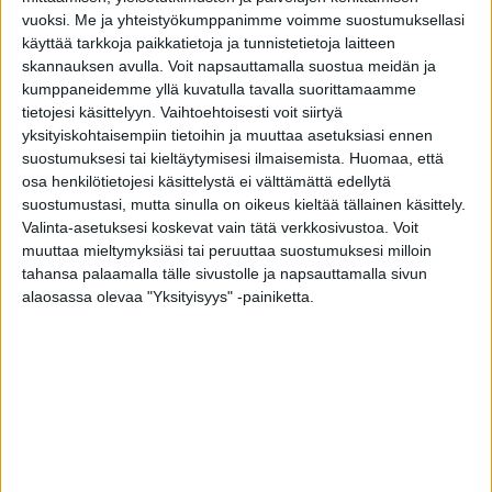
Tiivin ulko-oviin on saatavilla laaja valikoima
vuoksi.
Me ja yhteistyökumppanimme voimme suostumuksellasi
käytännöllisyyttä ja näyttävyyttä lisääviä levikkeitä.
käyttää tarkkoja paikkatietoja ja tunnistetietoja laitteen
Levikkeet on mahdollista saada kiinteänä tai avattavana.
skannauksen avulla. Voit napsauttamalla suostua meidän ja
Avattava levike mahdollistaa kulkuaukon suurentamisen
kumppaneidemme yllä kuvatulla tavalla suorittamaamme
väliaikaisesti suurempien tavaroiden, kuten sängyn tai
tietojesi käsittelyyn. Vaihtoehtoisesti voit siirtyä
sohvan kuljettamisen ajaksi.
yksityiskohtaisempiin tietoihin ja muuttaa asetuksiasi ennen
suostumuksesi tai kieltäytymisesi ilmaisemista.
Huomaa, että
Voit yhdistää valitsemaasi oveen siihen sopivan levikemallin.
osa henkilötietojesi käsittelystä ei välttämättä edellytä
suostumustasi, mutta sinulla on oikeus kieltää tällainen käsittely.
Valinta-asetuksesi koskevat vain tätä verkkosivustoa. Voit
muuttaa mieltymyksiäsi tai peruuttaa suostumuksesi milloin
tahansa palaamalla tälle sivustolle ja napsauttamalla sivun
alaosassa olevaa "Yksityisyys" -painiketta.
Klassikko B3 + Levike L6