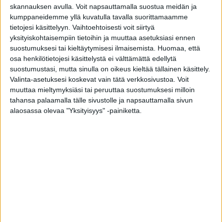
skannauksen avulla. Voit napsauttamalla suostua meidän ja
kumppaneidemme yllä kuvatulla tavalla suorittamaamme
Ainutlaatuiset piilosaranat
tietojesi käsittelyyn. Vaihtoehtoisesti voit siirtyä
yksityiskohtaisempiin tietoihin ja muuttaa asetuksiasi ennen
Piilosaranointi on ainutlaatuinen lisävarusteominaisuus
suostumuksesi tai kieltäytymisesi ilmaisemista.
Huomaa, että
Tiivin ulko-ovissa.
osa henkilötietojesi käsittelystä ei välttämättä edellytä
suostumustasi, mutta sinulla on oikeus kieltää tällainen käsittely.
Oven rakenteen sisään upotetut saranat tukevat ovea
Valinta-asetuksesi koskevat vain tätä verkkosivustoa. Voit
juuri oikeista kohdista. Sen vuoksi piilosaranointi ei
muuttaa mieltymyksiäsi tai peruuttaa suostumuksesi milloin
vaadi kuin kaksi saranaa kannattelemaan tukevasti
tahansa palaamalla tälle sivustolle ja napsauttamalla sivun
koko oven.
alaosassa olevaa "Yksityisyys" -painiketta.
Huom! Piilosaranoita ei ole määräysten vuoksi
saatavilla palo-oville.
Yksityiskohdat kotisi tyylin
mukaan