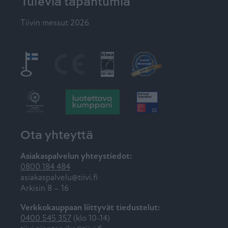
Tulevia tapahtumia
Tiivin messut 2026
Ota yhteyttä
Asiakaspalvelun yhteystiedot:
0800 184 484
asiakaspalvelu@tiivi.fi
Arkisin 8 – 16
Verkkokauppaan liittyvät tiedustelut:
0400 545 357
(klo 10-14)