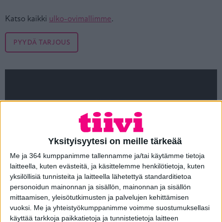
Katso kaikki
ulko-ovimallimme
.
PYYDÄ TARJOUS
Yksityisyytesi on meille tärkeää
Me ja 364 kumppanimme tallennamme ja/tai käytämme tietoja
laitteella, kuten evästeitä, ja käsittelemme henkilötietoja, kuten
yksilöllisiä tunnisteita ja laitteella lähetettyä standarditietoa
personoidun mainonnan ja sisällön, mainonnan ja sisällön
mittaamisen, yleisötutkimusten ja palvelujen kehittämisen
vuoksi.
Me ja yhteistyökumppanimme voimme suostumuksellasi
käyttää tarkkoja paikkatietoja ja tunnistetietoja laitteen