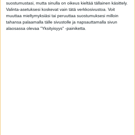
suostumustasi, mutta sinulla on oikeus kieltää tällainen käsittely.
kaikkiin ikkuna- ja oviremonttiin
Valinta-asetuksesi koskevat vain tätä verkkosivustoa. Voit
liittyviin kysymyksiin
muuttaa mieltymyksiäsi tai peruuttaa suostumuksesi milloin
tahansa palaamalla tälle sivustolle ja napsauttamalla sivun
alaosassa olevaa "Yksityisyys" -painiketta.
Lue oppaasta muun muassa:
Ikkuna- ja oviremontin monet hyödyt
Ikkuna- ja oviremonttiin valmistautuminen
Mitä asioita pitää huomioida ikkunoiden
valinnassa?
Mitä asioita pitää huomioida ovien
valinnassa?
Ikkunoiden ja ovien asennus
Lataa Ikkuna- ja