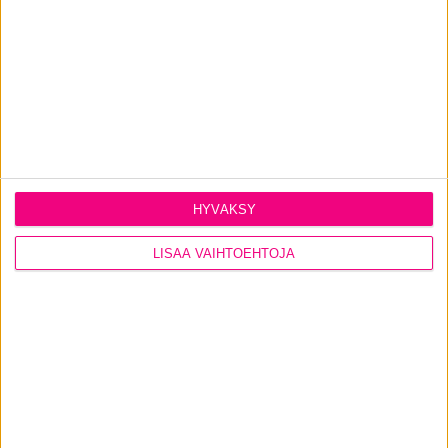
Puhelinnumero
Postitoimipaikka
Sähköposti
HYVÄKSY
LISÄÄ VAIHTOEHTOJA
Minulle saa lähettää sähköisesti tietoa Tiivin
tuotteista ja palveluista
Arvomme kuukausittain uutiskirjetilaajien kesken 50€ GoGift
Superlahjakortin!
Lataa ikkuna- ja oviremonttiopas