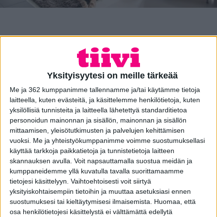
Opas huolettomaan ja
vaivattomaan ikkuna- ja
Yksityisyytesi on meille tärkeää
oviremonttiin
Me ja 362 kumppanimme tallennamme ja/tai käytämme tietoja
laitteella, kuten evästeitä, ja käsittelemme henkilötietoja, kuten
yksilöllisiä tunnisteita ja laitteella lähetettyä standarditietoa
Haluamme, että onnistut ikkuna- ja
personoidun mainonnan ja sisällön, mainonnan ja sisällön
oviremontissa. Sitä varten olemme koonneet
mittaamisen, yleisötutkimusten ja palvelujen kehittämisen
oppaaseen asioita, jotka sinun on hyvä tietää
vuoksi.
Me ja yhteistyökumppanimme voimme suostumuksellasi
käyttää tarkkoja paikkatietoja ja tunnistetietoja laitteen
ennen kuin ryhdyt uusimaan ikkunoita ja ovia.
skannauksen avulla. Voit napsauttamalla suostua meidän ja
kumppaneidemme yllä kuvatulla tavalla suorittamaamme
tietojesi käsittelyyn. Vaihtoehtoisesti voit siirtyä
yksityiskohtaisempiin tietoihin ja muuttaa asetuksiasi ennen
suostumuksesi tai kieltäytymisesi ilmaisemista.
Huomaa, että
osa henkilötietojesi käsittelystä ei välttämättä edellytä
Kattavassa oppaassa vastaamme