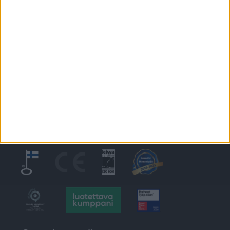
PIKALINKIT
Ikkunat
@tiiviikkunat
Tiivi
Tulevia tapahtumia
Tiivin messut 2026
10.7.-9.8.2026 Asuntomessut 2026 Lempäälä