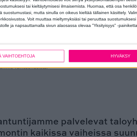
ostumuksesi tai kieltäytymisesi ilmaisemista.
Huomaa, että osa henkilöti
tä suostumustasi, mutta sinulla on oikeus kieltää tällainen käsittely. Val
htiön muiden yhteisten tilojen 
erkkosivustoa. Voit muuttaa mieltymyksiäsi tai peruuttaa suostumuksesi
stolle ja napsauttamalla sivun alaosassa olevaa "Yksityisyys" -painiketta
ä
ta saada kerrostalon alaoveksi sopivat laadukkaat alumiini- ja 
öön kuuluvan Metallityö Välimäen käsialaa ja valmistetaan pit
Ä VAIHTOEHTOJA
HYVÄKSY
kiksi rappukäytävän ikkunat ja savunpoistoikkunat ovat saatavi
iltämme vaihtoehdoista.
antuntijamme palvelevat taloyh
ontin kaikissa vaiheissa suun