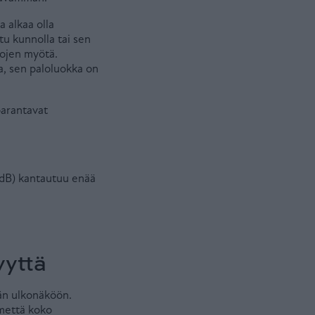
 alkaa olla
tu kunnolla tai sen
tojen myötä.
la, sen paloluokka on
parantavat
0 dB) kantautuu enää
yyttä
vän ulkonäköön.
lmettä koko