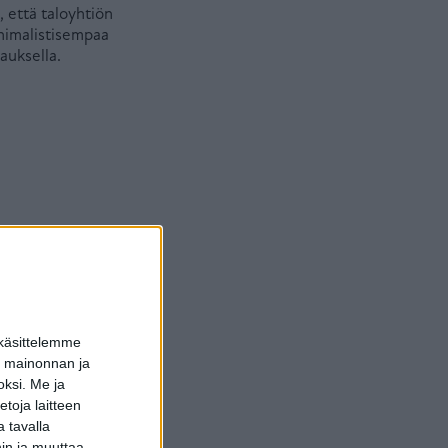
 että taloyhtiön
inimalistisempaa
auksella.
äyttää arjessa.
i, joka on pitänyt
en tekee usein
. Kantamusten kanssa
n sulkeminen ja
 käsittelemme
dun mainonnan ja
uden saavuttamiseksi
oksi.
Me ja
 korkeus on ainoastaan
toja laitteen
 tavalla
hin ja muuttaa