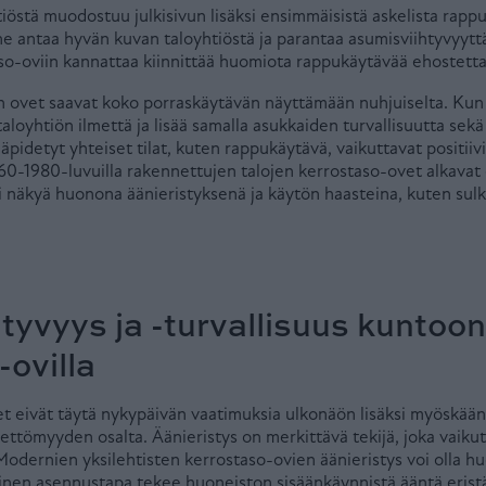
iöstä muodostuu julkisivun lisäksi ensimmäisistä askelista rappuk
ne antaa hyvän kuvan taloyhtiöstä ja parantaa asumisviihtyvyyt
aso-oviin kannattaa kiinnittää huomiota rappukäytävää ehostetta
 ovet saavat koko porraskäytävän näyttämään nuhjuiselta. Kun
aloyhtiön ilmettä ja lisää samalla asukkaiden turvallisuutta sekä
lläpidetyt yhteiset tilat, kuten rappukäytävä, vaikuttavat positiivi
60-1980-luvuilla rakennettujen talojen kerrostaso-ovet alkavat 
i näkyä huonona äänieristyksenä ja käytön haasteina, kuten sul
tyvyys ja -turvallisuus kuntoon
-ovilla
t eivät täytä nykypäivän vaatimuksia ulkonäön lisäksi myöskään
eettömyyden osalta. Äänieristys on merkittävä tekijä, joka vaiku
Modernien yksilehtisten kerrostaso-ovien äänieristys voi olla h
yinen asennustapa tekee huoneiston sisäänkäynnistä ääntä eris