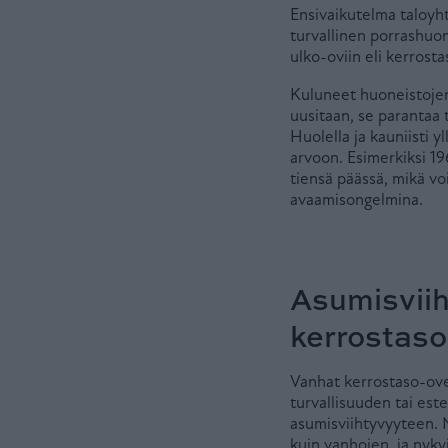
Ensivaikutelma taloyht
turvallinen porrashuo
ulko-oviin eli kerrost
Kuluneet huoneistojen
uusitaan, se parantaa t
Huolella ja kauniisti y
arvoon. Esimerkiksi 19
tiensä päässä, mikä vo
avaamisongelmina.
Asumisviih
kerrostaso
Vanhat kerrostaso-ove
turvallisuuden tai est
asumisviihtyvyyteen. 
kuin vanhojen, ja nyk