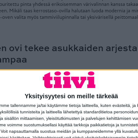
uritettu pinta yhdessä erikoisemman värivalinnan kanssa takaa,
en. Mikäli taas kerrostaso-ovilla halutaan luoda modernia ja m
-oven valita myös tammiviilupinnalla tai yksivärisellä peittomaal
en ovi tekee asukkaiden arjesta
ampaa
änieristys- ja paloluokitellut kerrostaso-ovet ovat vaivattomia k
o-oven lisäksi asunnon sisäpuolella on tyypillisesti ollut sisäov
en paremman äänieristyksen saavuttamiseksi. Sisäoven avaamin
eteistilasta ahtaan ja esteettömyyden näkökulmasta haastavan
Yksityisyytesi on meille tärkeää
inen, sen jälkeen kerrostaso-oven avaaminen, ja sitten väliove
inen voi olla vaivalloista ja hankalaa.
e tallennamme ja/tai käytämme tietoja laitteella, kuten evästeitä, ja
 yksilöllisiä tunnisteita ja laitteella lähetettyä standarditietoa personoi
staa, että rappukäytävän melujen vaimentamiseksi ja turvallisu
a sisällön mittaamisen, yleisötutkimusten ja palvelujen kehittämisen vu
yksi ovi. Lisäksi esimerkiksi Tiivin kerrostaso-ovessa kynnyksen
 voimme suostumuksellasi käyttää tarkkoja paikkatietoja ja tunnistetie
esteettömyyttä ja tekee liikkumisesta vaivattomampaa.
 Voit napsauttamalla suostua meidän ja kumppaneidemme yllä kuvatulla
esi käsittelyyn. Vaihtoehtoisesti voit siirtyä yksityiskohtaisempiin tietoi