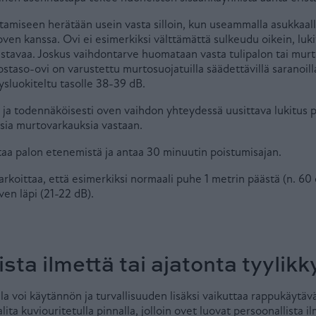
amiseen herätään usein vasta silloin, kun useammalla asukkaalla
oven kanssa. Ovi ei esimerkiksi välttämättä sulkeudu oikein, luki
astavaa. Joskus vaihdontarve huomataan vasta tulipalon tai mur
rostaso-ovi on varustettu murtosuojatuilla säädettävillä saranoil
ysluokiteltu tasolle 38-39 dB.
 ja todennäköisesti oven vaihdon yhteydessä uusittava lukitus 
isia murtovarkauksia vastaan.
taa palon etenemistä ja antaa 30 minuutin poistumisajan.
arkoittaa, että esimerkiksi normaali puhe 1 metrin päästä (n. 6
en läpi (21-22 dB).
sta ilmettä tai ajatonta tyylikk
lla voi käytännön ja turvallisuuden lisäksi vaikuttaa rappukäytä
ita kuviouritetulla pinnalla, jolloin ovet luovat persoonallista i