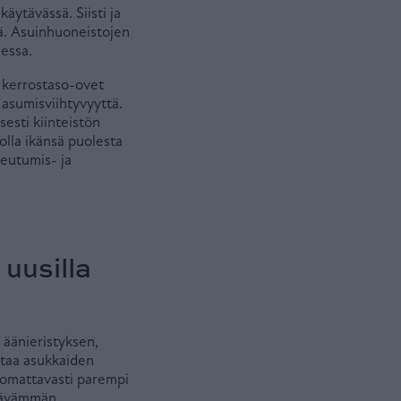
äytävässä. Siisti ja
tä. Asuinhuoneistojen
essa.
 kerrostaso-ovet
 asumisviihtyvyyttä.
sesti kiinteistön
olla ikänsä puolesta
keutumis- ja
 uusilla
 äänieristyksen,
ttaa asukkaiden
uomattavasti parempi
tävämmän.