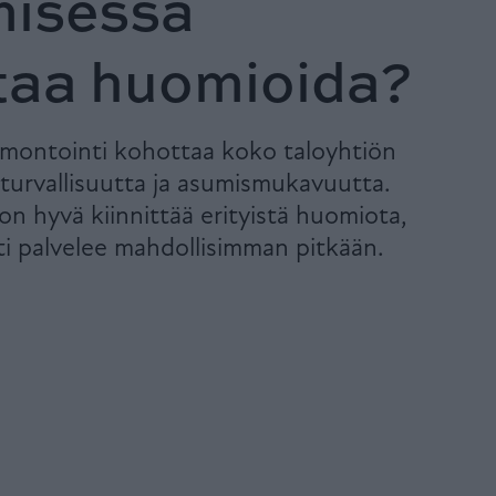
misessa
taa huomioida?
emontointi kohottaa koko taloyhtiön
turvallisuutta ja asumismukavuutta.
 on hyvä kiinnittää erityistä huomiota,
i palvelee mahdollisimman pitkään.