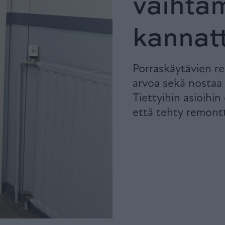
vaihta
kannat
Porraskäytävien r
arvoa sekä nostaa 
Tiettyihin asioihin
että tehty remontt