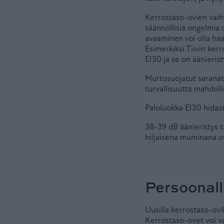
Kerrostaso-ovien vaiht
säännöllisiä ongelmia 
avaaminen voi olla ha
Esimerkiksi Tiivin ker
EI30 ja se on äänierist
Murtosuojatut saranat
turvallisuutta mahdoll
Paloluokka EI30 hidas
38-39 dB äänieristys t
hiljaisena muminana ov
Persoonalli
Uusilla kerrostaso-ovi
Kerrostaso-ovet voi val