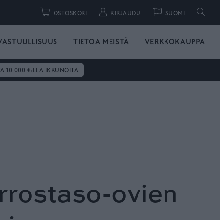
Hae
OSTOSKORI
KIRJAUDU
SUOMI
VASTUULLISUUS
TIETOA MEISTÄ
VERKKOKAUPPA
TA 10 000 €:LLA IKKUNOITA
rrostaso-ovien