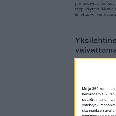
porraskäytävään. Kuvio
rappukäytävä jää miele
ilmettä, voi kerrostaso
Yksilehtin
vaivattom
Nykyiset yksilehtiset ä
Aiemmin huoneiston ulk
muistaa sulkea erikse
kerrostalohuoneiston 
ensiksi välioven avaam
kerrostaso-oven sulkem
Me ja 364 kumppanimm
henkilötietoja, kuten
Yksilehtinen ovi varmi
sisällön, mainonnan j
tarvitsee sulkea vain 
yhteistyökumppanimme
18 mm, mikä parantaa 
skannauksen avulla.
suorittamaamme tietoj