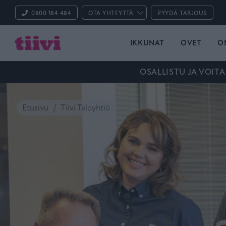
0800 184 484
OTA YHTEYTTÄ
PYYDÄ TARJOUS
IKKUNAT
OVET
O
OSALLISTU JA VOITA
Etusivu
Tiivi Taloyhtiö