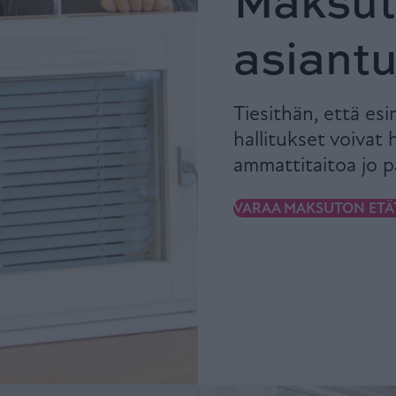
Maksu
asiantu
Tiesithän, että esi
hallitukset voiva
ammattitaitoa jo p
VARAA MAKSUTON ETÄ