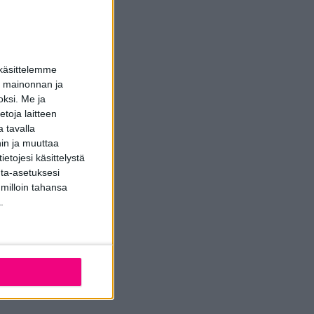
paaminen!
 käsittelemme
dun mainonnan ja
oksi.
Me ja
ntin suunnittelun
toja laitteen
 tavalla
hin ja muuttaa
allituksen käyttöön ja
etojesi käsittelystä
inta-asetuksesi
 milloin tahansa
een tarkemmista
.