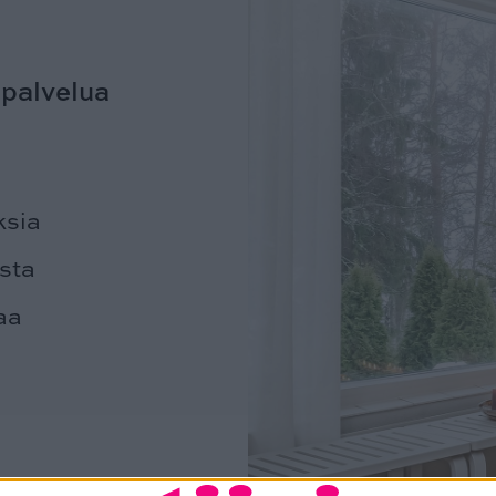
-palvelua
ksia
sta
aa