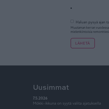
Haluan pysyä ajan ta
Muutaman kerran vuodessa il
mielenkiintoisia remontties
Uusimmat
7.5.2026
Mökki-ikkuna on syytä valita ajatuksella