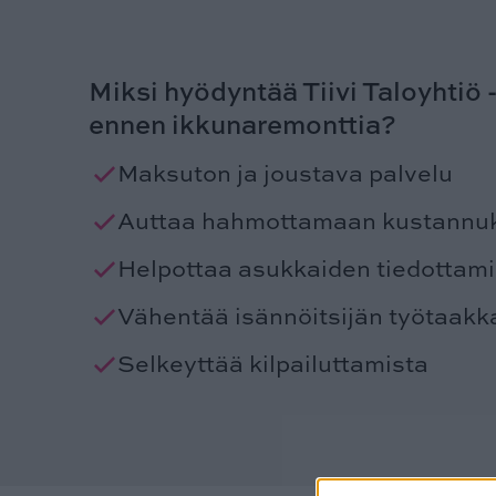
Miksi hyödyntää Tiivi Taloyhtiö 
ennen ikkunaremonttia?
Maksuton ja joustava palvelu
Auttaa hahmottamaan kustannu
Helpottaa asukkaiden tiedottami
Vähentää isännöitsijän työtaakk
Selkeyttää kilpailuttamista