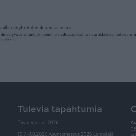
salla taloyhtiöiden ikkuna-asioista
mestyvä asiantuntijakirjeemme sisältää ajankohtaisia artikkeleita, tietoa alan 
imerkkejä.
Tulevia tapahtumia
O
Tiivin messut 2026
As
08
10.7.-9.8.2026 Asuntomessut 2026 Lempäälä
as