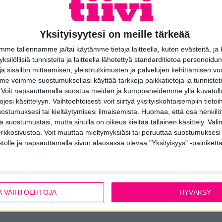
Yksityisyytesi on meille tärkeää
araamalla ensimmäinen etäta
e tallennamme ja/tai käytämme tietoja laitteella, kuten evästeitä, ja
 yksilöllisiä tunnisteita ja laitteella lähetettyä standarditietoa personoi
a sisällön mittaamisen, yleisötutkimusten ja palvelujen kehittämisen vu
alvelua voidaan hyödyntää monipuolisesti ikkunaremo
 voimme suostumuksellasi käyttää tarkkoja paikkatietoja ja tunnistetie
 Voit napsauttamalla suostua meidän ja kumppaneidemme yllä kuvatulla
esi käsittelyyn. Vaihtoehtoisesti voit siirtyä yksityiskohtaisempiin tietoi
 esimerkiksi laatia ennakko- tai budjettitarjouksen taloyhtiön h
ostumuksesi tai kieltäytymisesi ilmaisemista.
Huomaa, että osa henkilöti
kkunaremontin hankintaprosessin eri vaiheissa.
tä suostumustasi, mutta sinulla on oikeus kieltää tällainen käsittely. Val
erkkosivustoa. Voit muuttaa mieltymyksiäsi tai peruuttaa suostumuksesi
tuntijamme on sinuun yhteydessä mahdollisimman pian sopiaks
stolle ja napsauttamalla sivun alaosassa olevaa "Yksityisyys" -painiketta
n käytettävästä etäkanavasta.
Ä VAIHTOEHTOJA
HYVÄKSY
ohtaja