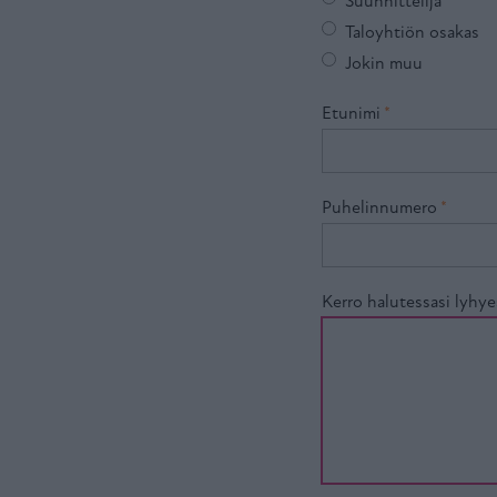
Suunnittelija
Taloyhtiön osakas
Jokin muu
Etunimi
*
Puhelinnumero
*
Kerro halutessasi lyhye