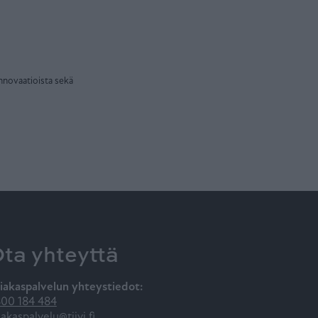
innovaatioista sekä
ta yhteyttä
iakaspalvelun yhteystiedot:
00 184 484
iakaspalvelu@tiivi.fi