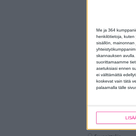
Aloita v
Me ja 364 kumppanimm
henkilötietoja, kuten
sisällön, mainonnan j
Tiivi Taloyhtiö -p
yhteistyökumppanimme
eri vaiheissa.
skannauksen avulla.
suorittamaamme tietoj
Asiantuntijamme voivat
asetuksiasi ennen su
auttaa isännöitsijää i
ei välttämättä edelly
koskevat vain tätä v
Täytä lomake ja asian
palaamalla tälle sivu
yksityiskohdista, kute
Olen…
*
Isännöitsijä
LISÄ
Hallituksen puheenj
Hallituksen jäsen