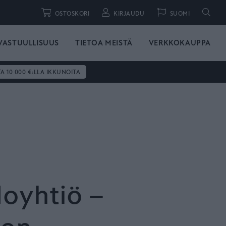
Hae
OSTOSKORI
KIRJAUDU
SUOMI
VASTUULLISUUS
TIETOA MEISTÄ
VERKKOKAUPPA
TA 10 000 €:LLA IKKUNOITA
loyhtiö –