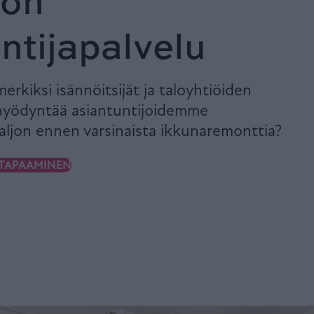
ton
ntijapalvelu
merkiksi isännöitsijät ja taloyhtiöiden
t hyödyntää asiantuntijoidemme
aljon ennen varsinaista ikkunaremonttia?
TAPAAMINEN