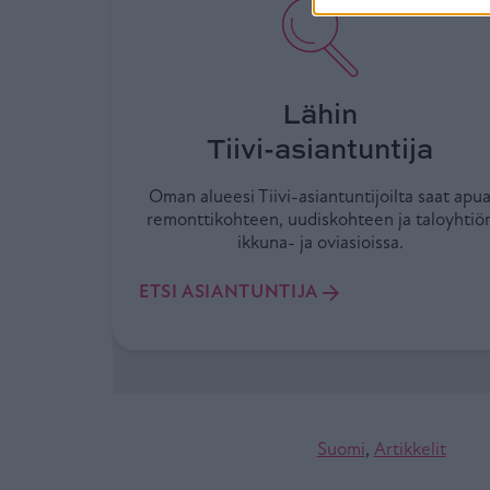
Lähin
Tiivi-asiantuntija
Oman alueesi Tiivi-asiantuntijoilta saat apu
remonttikohteen, uudiskohteen ja taloyhtiö
ikkuna- ja oviasioissa.
ETSI ASIANTUNTIJA
Suomi
,
Artikkelit