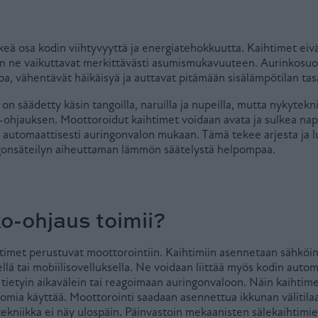
eä osa kodin viihtyvyyttä ja energiatehokkuutta. Kaihtimet eivä
an ne vaikuttavat merkittävästi asumismukavuuteen. Aurinkosuo
a, vähentävät häikäisyä ja auttavat pitämään sisälämpötilan ta
 on säädetty käsin tangoilla, naruilla ja nupeilla, mutta nykytek
ohjauksen. Moottoroidut kaihtimet voidaan avata ja sulkea napi
pa automaattisesti auringonvalon mukaan. Tämä tekee arjesta ja
ngonsäteilyn aiheuttaman lämmön säätelystä helpompaa.
o-ohjaus toimii?
timet perustuvat moottorointiin. Kaihtimiin asennetaan sähköin
lä tai mobiilisovelluksella. Ne voidaan liittää myös kodin automa
tietyin aikavälein tai reagoimaan auringonvaloon. Näin kaihtime
ttomia käyttää. Moottorointi saadaan asennettua ikkunan välitila
ekniikka ei näy ulospäin. Päinvastoin mekaanisten sälekaihtimie