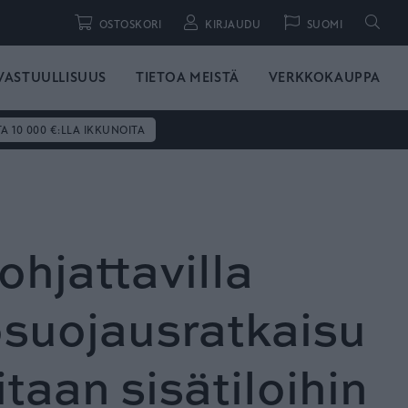
Hae
OSTOSKORI
KIRJAUDU
SUOMI
VASTUULLISUUS
TIETOA MEISTÄ
VERKKOKAUPPA
TA 10 000 €:LLA IKKUNOITA
hjattavilla
osuojausratkaisu
litaan sisätiloihin