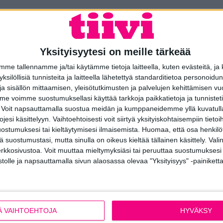
atavilla myös erilaisia muita kauko-ohjattavia aurinkosuojausratk
tic-kaihtimen aurinkosuojauksen asiantuntijoilta lisää.
Ota yhte
Yksityisyytesi on meille tärkeää
e tallennamme ja/tai käytämme tietoja laitteella, kuten evästeitä, ja
 yksilöllisiä tunnisteita ja laitteella lähetettyä standarditietoa personoi
a sisällön mittaamisen, yleisötutkimusten ja palvelujen kehittämisen vu
 voimme suostumuksellasi käyttää tarkkoja paikkatietoja ja tunnistetie
 Voit napsauttamalla suostua meidän ja kumppaneidemme yllä kuvatulla
esi käsittelyyn. Vaihtoehtoisesti voit siirtyä yksityiskohtaisempiin tietoi
kö ikkunoiden ja ovien valint
ostumuksesi tai kieltäytymisesi ilmaisemista.
Huomaa, että osa henkilöti
tä suostumustasi, mutta sinulla on oikeus kieltää tällainen käsittely. Val
erkkosivustoa. Voit muuttaa mieltymyksiäsi tai peruuttaa suostumuksesi
naisuuksista, lisävarusteista, mitoituksesta, hinnoittelusta tai
stolle ja napsauttamalla sivun alaosassa olevaa "Yksityisyys" -painiketta
eemme kaikissa ikkunoihin ja oviin liittyvissä kysymyksissä.
Ä VAIHTOEHTOJA
HYVÄKSY