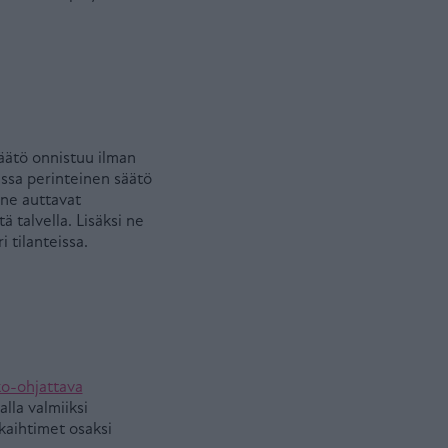
äätö onnistuu ilman
oissa perinteinen säätö
 ne auttavat
 talvella. Lisäksi ne
i tilanteissa.
o-ohjattava
lla valmiiksi
 kaihtimet osaksi