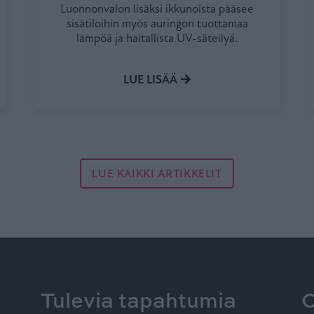
Luonnonvalon lisäksi ikkunoista pääsee
sisätiloihin myös auringon tuottamaa
lämpöä ja haitallista UV-säteilyä.
LUE LISÄÄ
LUE KAIKKI ARTIKKELIT
Tulevia tapahtumia
O