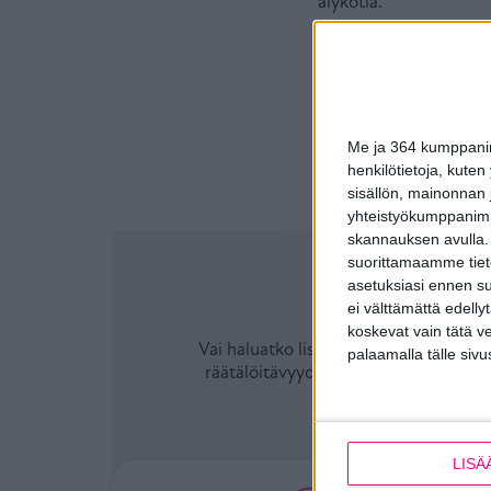
älykotia.
Artic-kaihtimelta on sa
tiedustella suoraan Ar
Me ja 364 kumppanimm
henkilötietoja, kuten
sisällön, mainonnan j
yhteistyökumppanimme
skannauksen avulla.
suorittamaamme tietoj
Mietityttää
asetuksiasi ennen su
ei välttämättä edelly
koskevat vain tätä v
Vai haluatko lisätietoja teknisistä omi
palaamalla tälle sivu
räätälöitävyydestä? Voit kääntyä puol
LISÄ