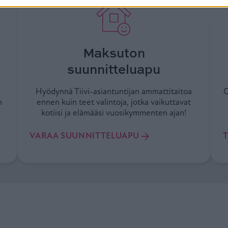
Maksuton
suunnitteluapu
a
Hyödynnä Tiivi-asiantuntijan ammattitaitoa
O
n
ennen kuin teet valintoja, jotka vaikuttavat
kotiisi ja elämääsi vuosikymmenten ajan!
VARAA SUUNNITTELUAPU