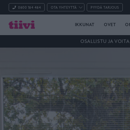
0800 184 484
OTA YHTEYTTÄ
PYYDÄ TARJOUS
IKKUNAT
OVET
O
OSALLISTU JA VOITA