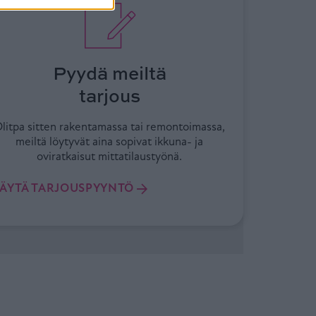
Pyydä meiltä
tarjous
litpa sitten rakentamassa tai remontoimassa,
meiltä löytyvät aina sopivat ikkuna- ja
oviratkaisut mittatilaustyönä.
TÄYTÄ TARJOUSPYYNTÖ