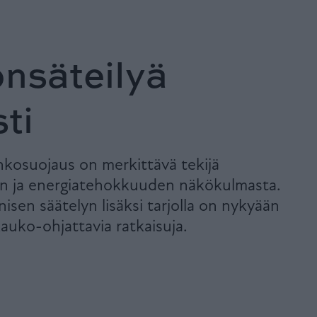
a
onsäteilyä
ti
inkosuojaus on merkittävä tekijä
 ja energiatehokkuuden näkökulmasta.
isen säätelyn lisäksi tarjolla on nykyään
auko-ohjattavia ratkaisuja.