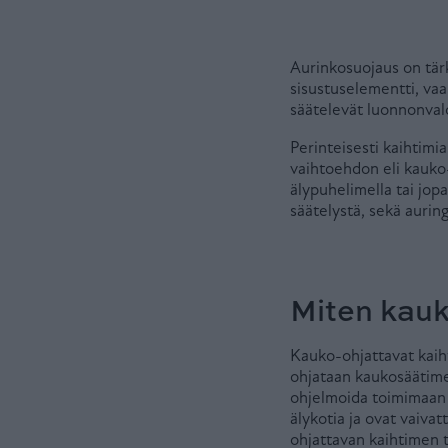
Aurinkosuojaus on tärk
sisustuselementti, va
säätelevät luonnonvalo
Perinteisesti kaihtimia
vaihtoehdon eli kauko-
älypuhelimella tai jo
säätelystä, sekä auri
Miten kauk
Kauko-ohjattavat kaih
ohjataan kaukosäätimel
ohjelmoida toimimaan 
älykotia ja ovat vaiva
ohjattavan kaihtimen t