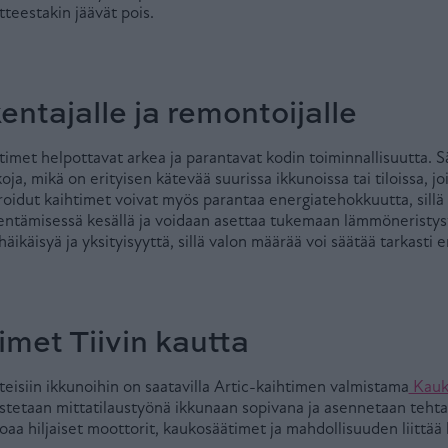
tteestakin jäävät pois.
ntajalle ja remontoijalle
imet helpottavat arkea ja parantavat kodin toiminnallisuutta. S
oja, mikä on erityisen kätevää suurissa ikkunoissa tai tiloissa, j
roidut kaihtimet voivat myös parantaa energiatehokkuutta, sillä
ntämisessä kesällä ja voidaan asettaa tukemaan lämmöneristystä
äikäisyä ja yksityisyyttä, sillä valon määrää voi säätää tarkasti er
imet Tiivin kautta
inteisiin ikkunoihin on saatavilla Artic-kaihtimen valmistama
Kauk
istetaan mittatilaustyönä ikkunaan sopivana ja asennetaan tehtaa
joaa hiljaiset moottorit, kaukosäätimet ja mahdollisuuden liittää