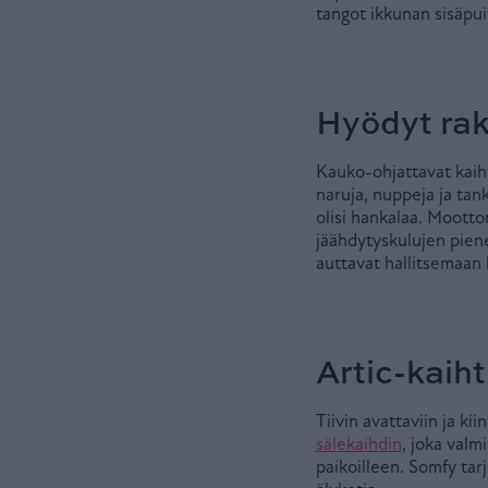
tangot ikkunan sisäpui
Hyödyt rake
Kauko-ohjattavat kaiht
naruja, nuppeja ja tank
olisi hankalaa. Mootto
jäähdytyskulujen piene
auttavat hallitsemaan h
Artic-kaiht
Tiivin avattaviin ja ki
sälekaihdin
, joka valm
paikoilleen. Somfy tar