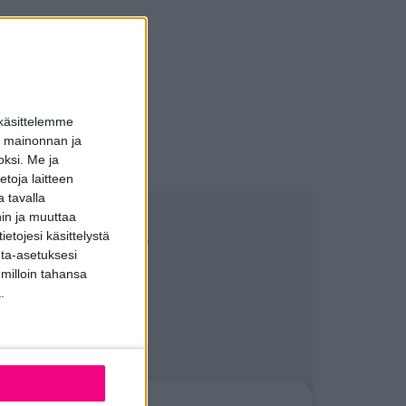
aisuja, joista voi
yttä >>
 käsittelemme
dun mainonnan ja
oksi.
Me ja
toja laitteen
 tavalla
hin ja muuttaa
a tai hinta?
etojesi käsittelystä
inta-asetuksesi
 milloin tahansa
.