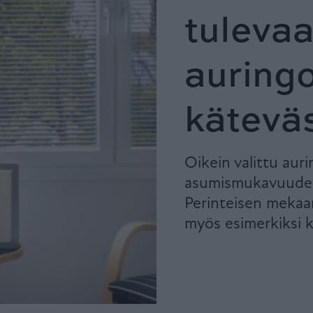
tuleva
auring
käteväs
Oikein valittu aur
asumismukavuuden
Perinteisen mekaan
myös esimerkiksi k