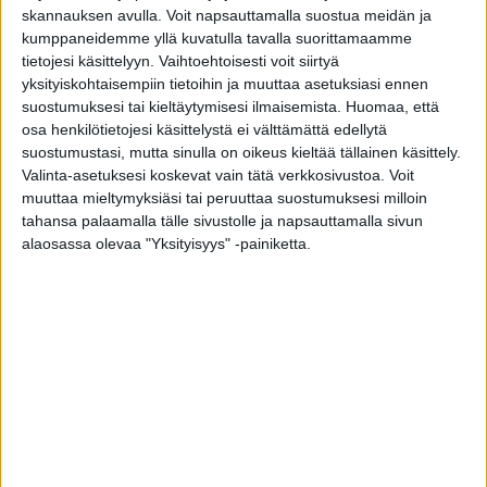
skannauksen avulla. Voit napsauttamalla suostua meidän ja
Arvomme vielä yhdenilmalämpöpumpun helmikuun aikana,
kumppaneidemme yllä kuvatulla tavalla suorittamaamme
oletko sinä seuraava onnellinen voittaja? Pyydä nyt
tietojesi käsittelyyn. Vaihtoehtoisesti voit siirtyä
huippuhyvä tarjous ikkunaremontista Tiiviltä ja varaa
yksityiskohtaisempiin tietoihin ja muuttaa asetuksiasi ennen
maksuton ikkunaremontin kuntokartoitus.
suostumuksesi tai kieltäytymisesi ilmaisemista.
Huomaa, että
osa henkilötietojesi käsittelystä ei välttämättä edellytä
suostumustasi, mutta sinulla on oikeus kieltää tällainen käsittely.
Valinta-asetuksesi koskevat vain tätä verkkosivustoa. Voit
muuttaa mieltymyksiäsi tai peruuttaa suostumuksesi milloin
tahansa palaamalla tälle sivustolle ja napsauttamalla sivun
alaosassa olevaa "Yksityisyys" -painiketta.