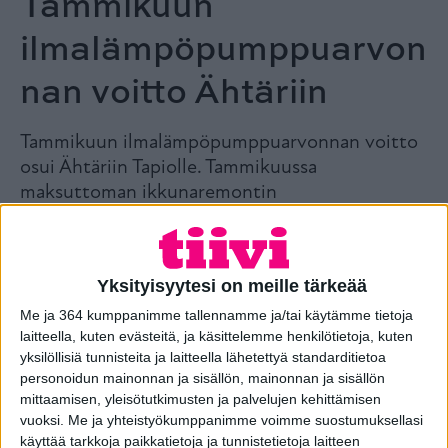
Tammikuun
ilmalämpöpumppuarvon
nan voitto Ähtäriin
Tammikuun ilmalämpöpumppuarvonnan voitto
osui Ähtäriin Tapiolle. Tammikuussa
maksuttoman ikkunaremontin
kuntokartoituksen varanneet osallistuivat
Daikin Comfora 25 -ilmalämpöpumpun
arvontaa.
Yksityisyytesi on meille tärkeää
Me ja 364 kumppanimme tallennamme ja/tai käytämme tietoja
Arvoimmme tammikuussa ikkunaremontin maksuttoman
laitteella, kuten evästeitä, ja käsittelemme henkilötietoja, kuten
kuntokartoituksen varanneille tehokkaan Daikin Comfora 25
yksilöllisiä tunnisteita ja laitteella lähetettyä standarditietoa
-ilmalämpöpumpun. Samalla arvontaan osallistujat saivat
personoidun mainonnan ja sisällön, mainonnan ja sisällön
itselleen huippuhyvän tarjouksen ikkunaremontista.
mittaamisen, yleisötutkimusten ja palvelujen kehittämisen
Arvonnan voitto osui Tapiolle Ähtäriin ja olemme
vuoksi.
Me ja yhteistyökumppanimme voimme suostumuksellasi
ilmoittaneet voitosta Tapiolle henkilökohtaisesti. Tiivi
käyttää tarkkoja paikkatietoja ja tunnistetietoja laitteen
onnittelee Tapiota vielä voitosta!