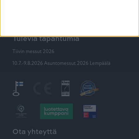
Ikkunat
@tiiviikkunat
Tiivi
Tulevia tapahtumia
Tiivin messut 2026
10.7.-9.8.2026 Asuntomessut 2026 Lempäälä
Ota yhteyttä