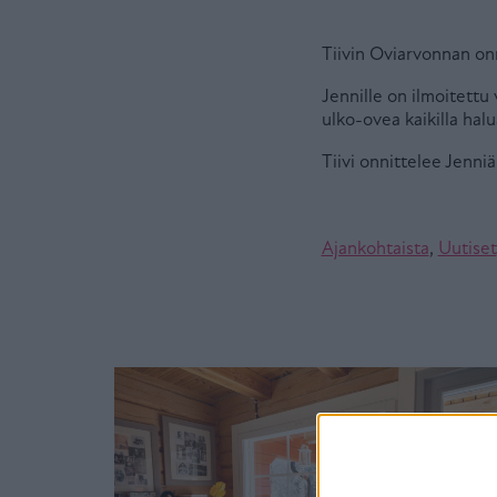
Tiivin Oviarvonnan onn
Jennille on ilmoitettu
ulko-ovea kaikilla halu
Tiivi onnittelee Jenniä
Ajankohtaista
,
Uutiset