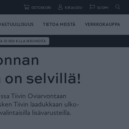
Hae
OSTOSKORI
KIRJAUDU
SUOMI
VASTUULLISUUS
TIETOA MEISTÄ
VERKKOKAUPPA
TA 10 000 €:LLA IKKUNOITA
onnan
 on selvillä!
sa Tiivin Oviarvontaan
sken Tiivin laadukkaan ulko-
alintaisilla lisävarusteilla.