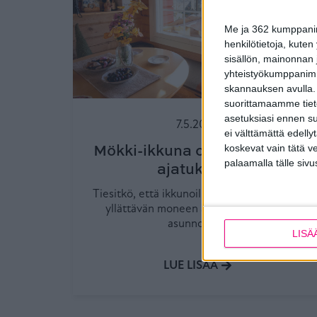
Me ja 362 kumppanimm
henkilötietoja, kuten
sisällön, mainonnan j
yhteistyökumppanimme
skannauksen avulla.
suorittamaamme tietoj
asetuksiasi ennen su
7.5.2026
ei välttämättä edelly
Mökki-ikkuna on syytä valita
koskevat vain tätä v
palaamalla tälle sivu
ajatuksella
Tiesitkö, että ikkunoilla voi olla vaikutusta
yllättävän moneen asiaan vapaa-ajan
asunnollasi?
LISÄ
LUE LISÄÄ