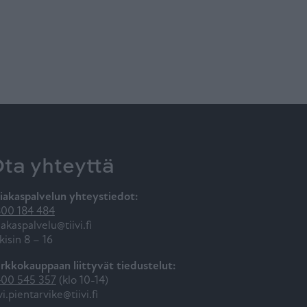
ta yhteyttä
iakaspalvelun yhteystiedot:
00 184 484
iakaspalvelu@tiivi.fi
kisin 8 – 16
rkkokauppaan liittyvät tiedustelut:
00 545 357
(klo 10-14)
ivi.pientarvike@tiivi.fi