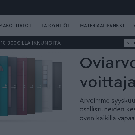
MAKOTITALOT
TALOYHTIÖT
MATERIAALIPANKKI
 10 000€:LLA IKKUNOITA
VOI
Oviarv
voittaja
Arvoimme syyskuus
osallistuneiden ke
oven kaikilla vapaav