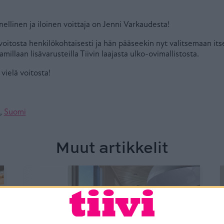
ellinen ja iloinen voittaja on Jenni Varkaudesta!
 voitosta henkilökohtaisesti ja hän pääseekin nyt valitsemaan it
amillaan lisävarusteilla Tiivin laajasta ulko-ovimallistosta.
 vielä voitosta!
,
Suomi
Muut artikkelit