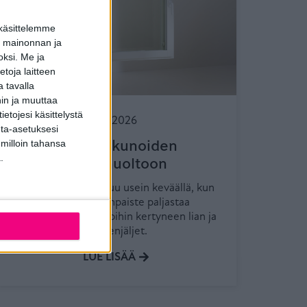
 käsittelemme
dun mainonnan ja
oksi.
Me ja
toja laitteen
 tavalla
hin ja muuttaa
etojesi käsittelystä
4.3.2026
inta-asetuksesi
Vinkit ikkunoiden
 milloin tahansa
.
keväthuoltoon
Ikkunanpesu muistuu usein keväällä, kun
kirkas auringonpaiste paljastaa
armottomasti ikkunoihin kertyneen lian ja
sormenjäljet.
LUE LISÄÄ