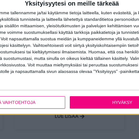
Yksityisyytesi on meille tärkeää
e tallennamme ja/tai käytämme tietoja laitteella, kuten evästeitä, ja
 yksilöllisiä tunnisteita ja laitteella lähetettyä standarditietoa personoi
a sisällön mittaamisen, yleisötutkimusten ja palvelujen kehittämisen vu
 voimme suostumuksellasi käyttää tarkkoja paikkatietoja ja tunnistetie
 Voit napsauttamalla suostua meidän ja kumppaneidemme yllä kuvatulla
esi käsittelyyn. Vaihtoehtoisesti voit siirtyä yksityiskohtaisempiin tietoi
ostumuksesi tai kieltäytymisesi ilmaisemista.
Huomaa, että osa henkilöti
15.4.2026
tä suostumustasi, mutta sinulla on oikeus kieltää tällainen käsittely. Val
Auringonpaiste kuumentaa
erkkosivustoa. Voit muuttaa mieltymyksiäsi tai peruuttaa suostumuksesi
stolle ja napsauttamalla sivun alaosassa olevaa "Yksityisyys" -painiketta
kodin, mikä avuksi?
Luonnonvalon lisäksi ikkunoista pääsee
sisätiloihin myös auringon tuottamaa
lämpöä ja haitallista UV-säteilyä.
Ä VAIHTOEHTOJA
HYVÄKSY
LUE LISÄÄ