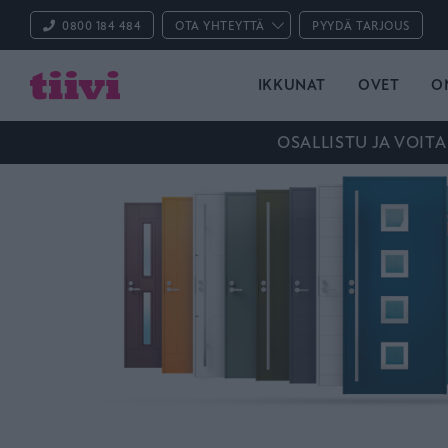
0800 184 484
OTA YHTEYTTÄ
PYYDÄ TARJOUS
IKKUNAT
OVET
O
OSALLISTU JA VOITA