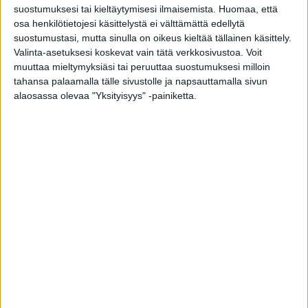
suostumuksesi tai kieltäytymisesi ilmaisemista.
Huomaa, että
turvallisesti, siististi ja sovitussa aikataulussa talon elämä
osa henkilötietojesi käsittelystä ei välttämättä edellytä
huomioiden.
suostumustasi, mutta sinulla on oikeus kieltää tällainen käsittely.
OSALLISTU MESSUILLE TÄSTÄ
Valinta-asetuksesi koskevat vain tätä verkkosivustoa. Voit
muuttaa mieltymyksiäsi tai peruuttaa suostumuksesi milloin
tahansa palaamalla tälle sivustolle ja napsauttamalla sivun
Ajankohtaista
,
Suomi
alaosassa olevaa "Yksityisyys" -painiketta.
Muut artikkelit