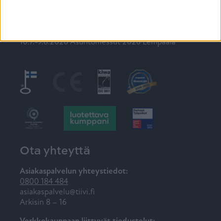
Tulevia tapahtumia
Tiivin messut 2026
10.7.-9.8.2026 Asuntomessut 2026 Lempäälä
Ota yhteyttä
Asiakaspalvelun yhteystiedot:
0800 184 484
asiakaspalvelu@tiivi.fi
Arkisin 8 – 16
Verkkokauppaan liittyvät tiedustelut: