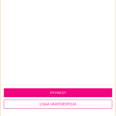
15.4.2026
Auringonpaiste kuumentaa kodin,
mikä avuksi?
Luonnonvalon lisäksi ikkunoista pääsee sisätiloihin
myös auringon tuottamaa lämpöä ja haitallista UV-
säteilyä.
LUE LISÄÄ
HYVÄKSY
LISÄÄ VAIHTOEHTOJA