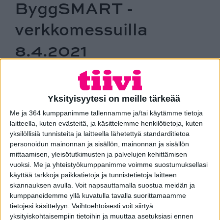
ByggSMART -
verkkomessuilla
8.4.2021
ByggSMART on rakennusalan tapahtuma,
joka kokoaa yhteen rakennusalan
kiinnostavimmat trendit sekä innovaatiot.
Yksityisyytesi on meille tärkeää
Osallistuminen messuille on maksutonta.
Me ja 364 kumppanimme tallennamme ja/tai käytämme tietoja
laitteella, kuten evästeitä, ja käsittelemme henkilötietoja, kuten
yksilöllisiä tunnisteita ja laitteella lähetettyä standarditietoa
ByggSMART-verkkomessujen ensimmäinen päivä
8.4.2021
personoidun mainonnan ja sisällön, mainonnan ja sisällön
on Taloyhtiöteemapäivä ja me olemme silloin
mittaamisen, yleisötutkimusten ja palvelujen kehittämisen
avauspuheenvuorossa kertomassa taloyhtiön sujuvasta
vuoksi.
Me ja yhteistyökumppanimme voimme suostumuksellasi
ikkuna- ja oviremontista
klo 9.00.
käyttää tarkkoja paikkatietoja ja tunnistetietoja laitteen
skannauksen avulla. Voit napsauttamalla suostua meidän ja
Messuille osallistuminen on maksutonta, joten liity mukaan
kumppaneidemme yllä kuvatulla tavalla suorittamaamme
messuille ja tule mukaan kuuntelemaan miten me kerros- ja
tietojesi käsittelyyn. Vaihtoehtoisesti voit siirtyä
rivitalojen ikkuna- ja oviremonttien vahvana ammattilaisena
yksityiskohtaisempiin tietoihin ja muuttaa asetuksiasi ennen
teemme sinunkin taloyhtiösi ikkunaremontin alusta loppuun