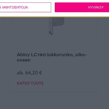
Ä VAIHTOEHTOJA
HYVÄKSY
Abloy LC190 lukkorunko, ulko-
oveen
alk.
64,20
€
KATSO TUOTE