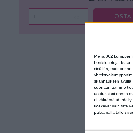
OSTA
kpl
Me ja 362 kumppanimm
henkilötietoja, kuten
sisällön, mainonnan j
yhteistyökumppanimme
skannauksen avulla.
suorittamaamme tietoj
asetuksiasi ennen su
ei välttämättä edelly
koskevat vain tätä v
palaamalla tälle sivu