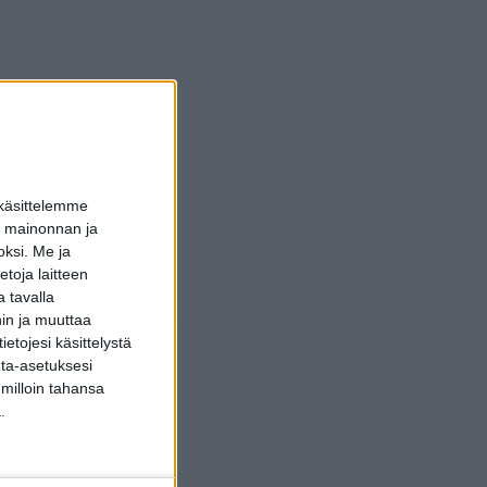
 käsittelemme
dun mainonnan ja
oksi.
Me ja
toja laitteen
 tavalla
hin ja muuttaa
etojesi käsittelystä
inta-asetuksesi
 milloin tahansa
.