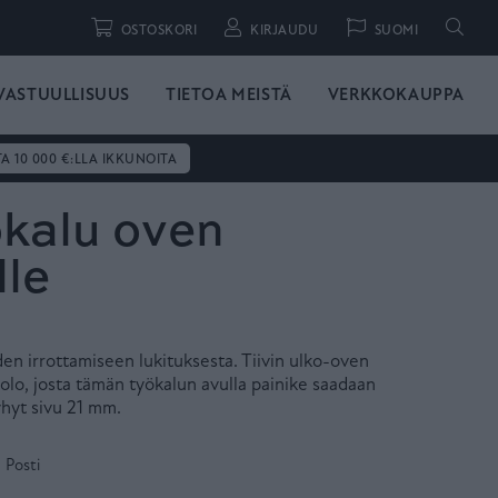
Hae
OSTOSKORI
KIRJAUDU
SUOMI
VASTUULLISUUS
TIETOA MEISTÄ
VERKKOKAUPPA
TA 10 000 €:LLA IKKUNOITA
ökalu oven
lle
en irrottamiseen lukituksesta. Tiivin ulko-oven
kolo, josta tämän työkalun avulla painike saadaan
yhyt sivu 21 mm.
 Posti