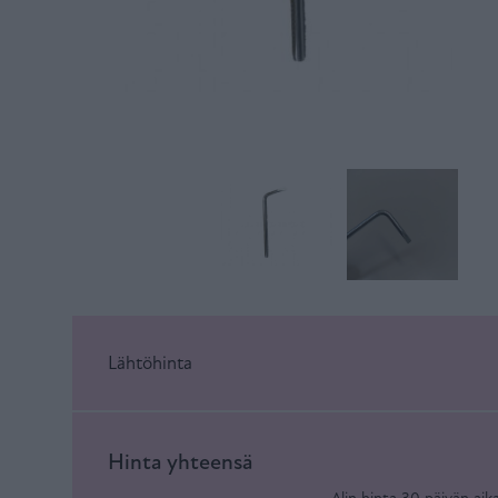
Lähtöhinta
Hinta yhteensä
Alin hinta 30 päivän aik