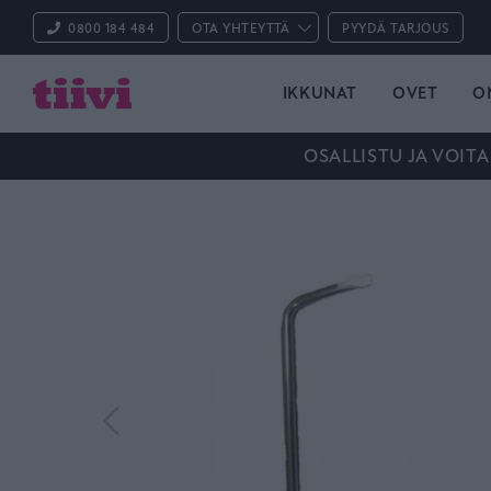
0800 184 484
OTA YHTEYTTÄ
PYYDÄ TARJOUS
IKKUNAT
OVET
O
OSALLISTU JA VOITA