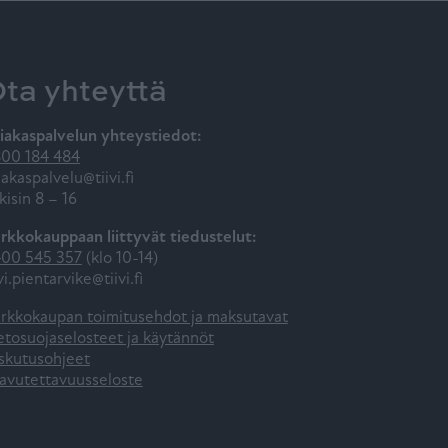
ta yhteyttä
iakaspalvelun yhteystiedot:
00 184 484
iakaspalvelu@tiivi.fi
kisin 8 – 16
rkkokauppaan liittyvät tiedustelut:
00 545 357
(klo 10-14)
ivi.pientarvike@tiivi.fi
rkkokaupan toimitusehdot ja maksutavat
etosuojaselosteet ja käytännöt
skutusohjeet
avutettavuusseloste