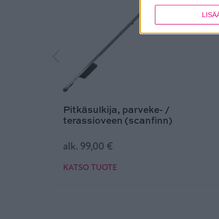
LISÄ
Pitkäsulkija, parveke- /
terassioveen (scanfinn)
alk.
99,00
€
KATSO TUOTE