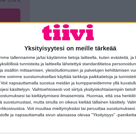
Yksityisyytesi on meille tärkeää
e tallennamme ja/tai käytämme tietoja laitteella, kuten evästeitä, ja
 yksilöllisiä tunnisteita ja laitteella lähetettyä standarditietoa personoi
a sisällön mittaamisen, yleisötutkimusten ja palvelujen kehittämisen vu
Liittyvät tuotteet
 voimme suostumuksellasi käyttää tarkkoja paikkatietoja ja tunnistetie
 Voit napsauttamalla suostua meidän ja kumppaneidemme yllä kuvatulla
esi käsittelyyn. Vaihtoehtoisesti voit siirtyä yksityiskohtaisempiin tietoi
ostumuksesi tai kieltäytymisesi ilmaisemista.
Huomaa, että osa henkilöti
tä suostumustasi, mutta sinulla on oikeus kieltää tällainen käsittely. Val
erkkosivustoa. Voit muuttaa mieltymyksiäsi tai peruuttaa suostumuksesi
stolle ja napsauttamalla sivun alaosassa olevaa "Yksityisyys" -painiketta