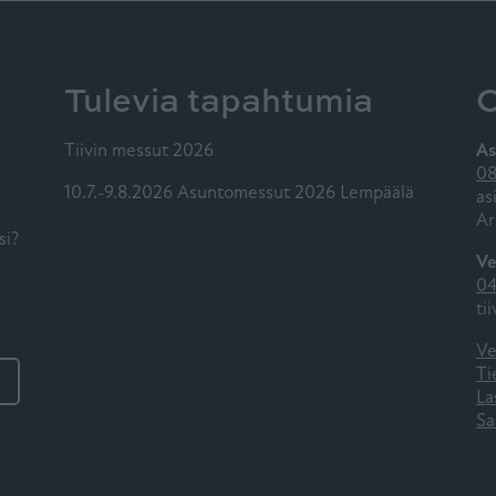
Tulevia tapahtumia
O
Tiivin messut 2026
As
08
10.7.-9.8.2026 Asuntomessut 2026 Lempäälä
as
Ar
si?
Ve
04
ti
Ve
Ti
La
Sa