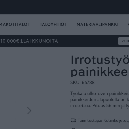
MAKOTITALOT
TALOYHTIÖT
MATERIAALIPANKKI
 10 000€:LLA IKKUNOITA
VOI
Irrotusty
painikkee
SKU: 66788
Työkalu ulko-oven painikkeid
painikkeiden alapuolella on 
irrotettua. Pituus 56 mm ja l
Toimitustapa: Kotiinkuljetus,