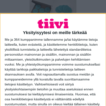
Yksityisyytesi on meille tärkeää
Finluft FLS20
Me ja 364 kumppanimme tallennamme ja/tai käytämme tietoja
korvausilmalaitteen
laitteella, kuten evästeitä, ja käsittelemme henkilötietoja, kuten
vaihtosuodatin (5 kpl)
yksilöllisiä tunnisteita ja laitteella lähetettyä standarditietoa
personoidun mainonnan ja sisällön, mainonnan ja sisällön
SKU: 50020
mittaamisen, yleisötutkimusten ja palvelujen kehittämisen
vuoksi.
Me ja yhteistyökumppanimme voimme suostumuksellasi
Viiden vaihtosuodattimen pakkaus FLS 20 laitteeseen.
käyttää tarkkoja paikkatietoja ja tunnistetietoja laitteen
skannauksen avulla. Voit napsauttamalla suostua meidän ja
Alkuperäinen Finluft huoltosuodatin on valmistettu
kumppaneidemme yllä kuvatulla tavalla suorittamaamme
laadukkaasta HAF (High Air Flow) materiaalista
tietojesi käsittelyyn. Vaihtoehtoisesti voit siirtyä
Sen avoin kennorakenne mahdollistaa lähes esteettömän
yksityiskohtaisempiin tietoihin ja muuttaa asetuksiasi ennen
ilmanvirtauksen
suostumuksesi tai kieltäytymisesi ilmaisemista.
Huomaa, että
osa henkilötietojesi käsittelystä ei välttämättä edellytä
Suodatinmateriaali on elektrostaattisesti varattu ja se
suostumustasi, mutta sinulla on oikeus kieltää tällainen käsittely.