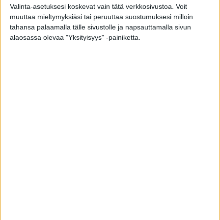
kerää ilman allergeenejä todella tehokkaasti
Valinta-asetuksesi koskevat vain tätä verkkosivustoa. Voit
muuttaa mieltymyksiäsi tai peruuttaa suostumuksesi milloin
Materiaali estää mahdollisen mikrobikasvuston
tahansa palaamalla tälle sivustolle ja napsauttamalla sivun
suodattimessa
alaosassa olevaa "Yksityisyys" -painiketta.
Pakkaus sisältää vaihtosuodattimen viiteen FLS20
laitteeseen
Etsitkö yksittäisiä FLS20 -laitteen suodattimia?
Katso:
https://www.tiivi.fi/product/finluft-fls20-
korvausilmalaitteen-vaihtosuodatin-1-kpl/
Toimitustapa: Kotiinkuljetus, Posti
Toimitusaika: 5-14 arkipäivää
Toimituskustannukset: 5,00 € / lähetys , 21,00 € /
Kotiinkuljetus
Hinta yhteensä
39,80 €