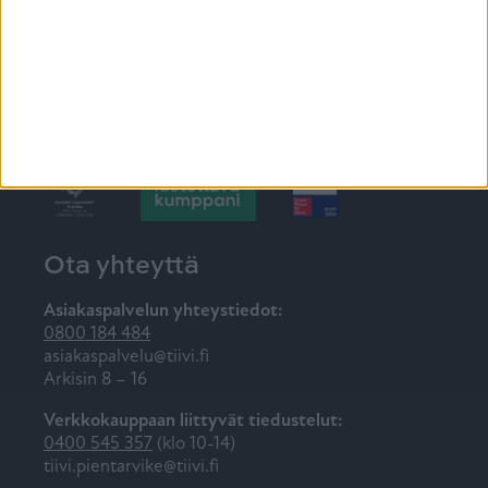
10.7.-9.8.2026 Asuntomessut 2026 Lempäälä
Ota yhteyttä
Asiakaspalvelun yhteystiedot:
0800 184 484
asiakaspalvelu@tiivi.fi
Arkisin 8 – 16
Verkkokauppaan liittyvät tiedustelut:
0400 545 357
(klo 10-14)
tiivi.pientarvike@tiivi.fi