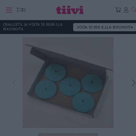
H
FI
OSALLISTU JA VOITA 10 000€:LLA
VOITA 10 000 €:LLA IKKUNOITA
IKKUNOITA