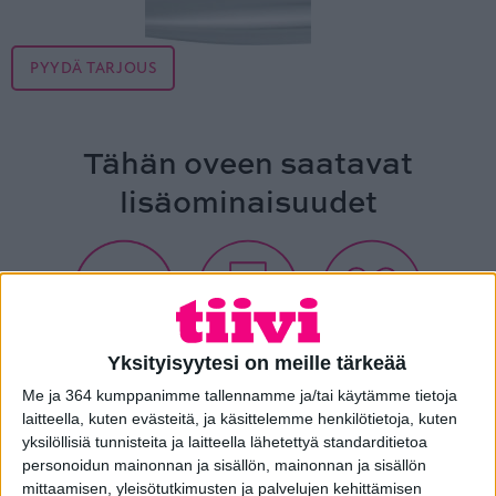
PYYDÄ TARJOUS
Tähän oveen saatavat
lisäominaisuudet
Yksityisyytesi on meille tärkeää
Piilosarana
Ilman ristikkoa
Paksumpi
rakenne
Me ja 364 kumppanimme tallennamme ja/tai käytämme tietoja
laitteella, kuten evästeitä, ja käsittelemme henkilötietoja, kuten
yksilöllisiä tunnisteita ja laitteella lähetettyä standarditietoa
personoidun mainonnan ja sisällön, mainonnan ja sisällön
mittaamisen, yleisötutkimusten ja palvelujen kehittämisen