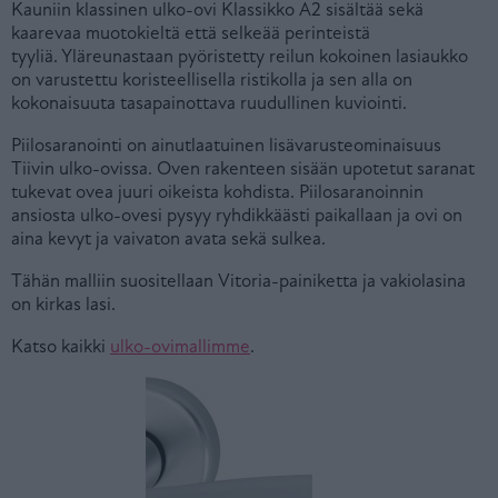
Kauniin klassinen ulko-ovi Klassikko A2 sisältää sekä
kaarevaa muotokieltä että selkeää perinteistä
tyyliä. Yläreunastaan pyöristetty reilun kokoinen lasiaukko
on varustettu koristeellisella ristikolla ja sen alla on
kokonaisuuta tasapainottava ruudullinen kuviointi.
Piilosaranointi on ainutlaatuinen lisävarusteominaisuus
Tiivin ulko-ovissa. Oven rakenteen sisään upotetut saranat
tukevat ovea juuri oikeista kohdista. Piilosaranoinnin
ansiosta ulko-ovesi pysyy ryhdikkäästi paikallaan ja ovi on
aina kevyt ja vaivaton avata sekä sulkea.
Tähän malliin suositellaan Vitoria-painiketta ja vakiolasina
on kirkas lasi.
Katso kaikki
ulko-ovimallimme
.