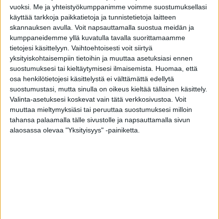
vuoksi.
Me ja yhteistyökumppanimme voimme suostumuksellasi
käyttää tarkkoja paikkatietoja ja tunnistetietoja laitteen
skannauksen avulla. Voit napsauttamalla suostua meidän ja
kumppaneidemme yllä kuvatulla tavalla suorittamaamme
tietojesi käsittelyyn. Vaihtoehtoisesti voit siirtyä
yksityiskohtaisempiin tietoihin ja muuttaa asetuksiasi ennen
suostumuksesi tai kieltäytymisesi ilmaisemista.
Huomaa, että
osa henkilötietojesi käsittelystä ei välttämättä edellytä
suostumustasi, mutta sinulla on oikeus kieltää tällainen käsittely.
Valinta-asetuksesi koskevat vain tätä verkkosivustoa. Voit
muuttaa mieltymyksiäsi tai peruuttaa suostumuksesi milloin
tahansa palaamalla tälle sivustolle ja napsauttamalla sivun
alaosassa olevaa "Yksityisyys" -painiketta.
Ainutlaatuiset piilosaranat
Piilosaranointi on ainutlaatuinen lisävarusteominaisuus
Tiivin ulko-ovissa.
Oven rakenteen sisään upotetut saranat tukevat ovea
juuri oikeista kohdista. Sen vuoksi piilosaranointi ei
vaadi kuin kaksi saranaa kannattelemaan tukevasti