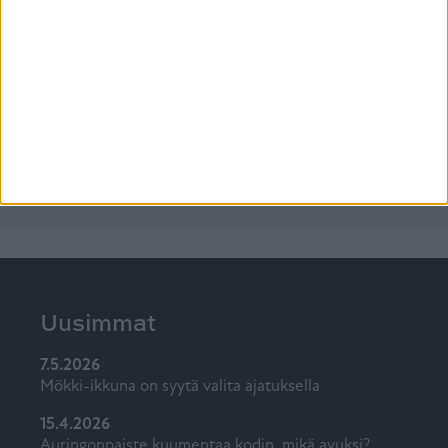
TUOTTEET
★
PALVELU
★
ASIANTUNTIJUUS
★
Ikkunat ja ovet vaikuttavat kotiin vuosikymmeniä.
Tiiviltä saat ylivertaisten tuotteiden lisäksi
kattavimmat palvelut ja alan osaavimmat
asiantuntijat käyttöösi suunnittelusta asennukseen.
KATSO MIKSI TIIVI ON PARAS VALINTA
Uusimmat
7.5.2026
Mökki-ikkuna on syytä valita ajatuksella
15.4.2026
Auringonpaiste kuumentaa kodin, mikä avuksi?