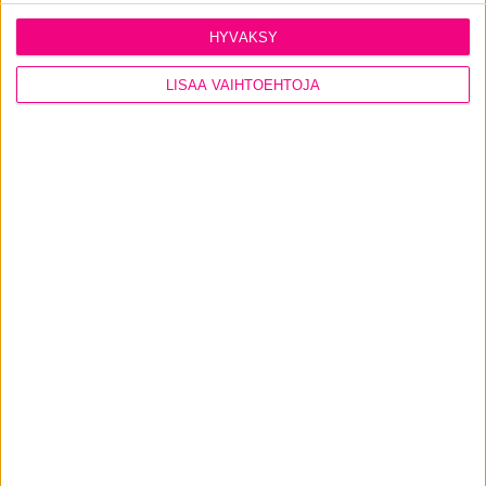
HYVÄKSY
LISÄÄ VAIHTOEHTOJA
Ovien lisäominaisuudet ja
lisävarusteet
Viimeistele ulko-ovestasi entistä kestävämpi,
tyylikkäämpi ja turvallisempi juuri kotisi tarpeita
vastaavilla ominaisuuksilla ja lisävarusteilla.
KATSO KAIKKI
Tiivin ulko-ovet
pähkinänkuoressa