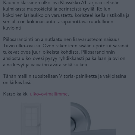
Kauniin klassinen ulko-ovi Klassikko A1 tarjoaa selkeän
kulmikasta muotokieltä ja perinteistä tyyliä. Reilun
kokoinen lasiaukko on varustettu koristeellisella ristikolla ja
sen alla on kokonaisuuta tasapainottava ruudullinen
kuviointi.
Piilosaranointi on ainutlaatuinen lisävarusteominaisuus
Tiivin ulko-ovissa. Oven rakenteen sisään upotetut saranat
tukevat ovea juuri oikeista kohdista. Piilosaranoinnin
ansiosta ulko-ovesi pysyy ryhdikkäästi paikallaan ja ovi on
aina kevyt ja vaivaton avata sekä sulkea.
Tähän malliin suositellaan Vitoria-painiketta ja vakiolasina
on kirkas lasi.
Katso kaikki
ulko-ovimallimme
.