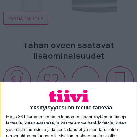
PYYDÄ TARJOUS
Tähän oveen saatavat
lisäominaisuudet
Äänieristys
Paksumpi
Piilosarana
Ilman ristikkoa
DB38
rakenne
Yksityisyytesi on meille tärkeää
Me ja 364 kumppanimme tallennamme ja/tai käytämme tietoja
laitteella, kuten evästeitä, ja käsittelemme henkilötietoja, kuten
yksilöllisiä tunnisteita ja laitteella lähetettyä standarditietoa
personoidun mainonnan ja sisällön, mainonnan ja sisällön