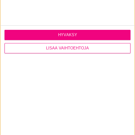
HYVÄKSY
LISÄÄ VAIHTOEHTOJA
Ovien lisäominaisuudet ja
lisävarusteet
Viimeistele ulko-ovestasi entistä kestävämpi,
tyylikkäämpi ja turvallisempi juuri kotisi tarpeita
vastaavilla ominaisuuksilla ja lisävarusteilla.
KATSO KAIKKI