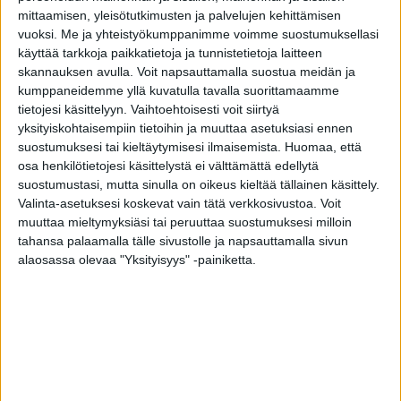
mittaamisen, yleisötutkimusten ja palvelujen kehittämisen
vuoksi.
Me ja yhteistyökumppanimme voimme suostumuksellasi
Äänieristys
käyttää tarkkoja paikkatietoja ja tunnistetietoja laitteen
DB35
skannauksen avulla. Voit napsauttamalla suostua meidän ja
kumppaneidemme yllä kuvatulla tavalla suorittamaamme
tietojesi käsittelyyn. Vaihtoehtoisesti voit siirtyä
yksityiskohtaisempiin tietoihin ja muuttaa asetuksiasi ennen
suostumuksesi tai kieltäytymisesi ilmaisemista.
Huomaa, että
osa henkilötietojesi käsittelystä ei välttämättä edellytä
suostumustasi, mutta sinulla on oikeus kieltää tällainen käsittely.
Valinta-asetuksesi koskevat vain tätä verkkosivustoa. Voit
muuttaa mieltymyksiäsi tai peruuttaa suostumuksesi milloin
tahansa palaamalla tälle sivustolle ja napsauttamalla sivun
alaosassa olevaa "Yksityisyys" -painiketta.