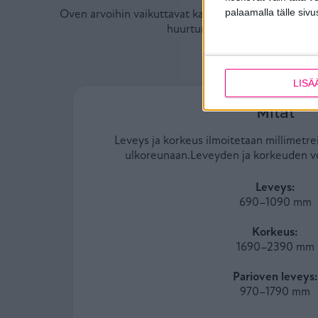
palaamalla tälle sivu
Oven arvoihin vaikuttavat karmisyvyys, mahdollisten 
huurtumaton lasi). Tuotekorti
LISÄ
Mitat
Leveys ja korkeus ilmoitetaan millimetr
ulkoreunaan.Leveyden ja korkeuden voi
Leveys:
690–1090 mm
Korkeus:
1690–2390 mm
Parioven leveys:
970–1790 mm