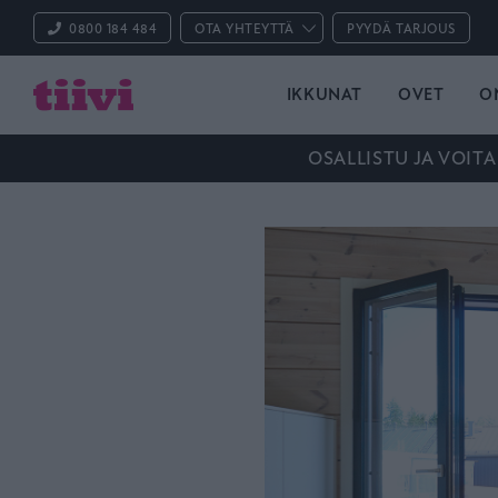
0800 184 484
OTA YHTEYTTÄ
PYYDÄ TARJOUS
IKKUNAT
OVET
O
OSALLISTU JA VOITA