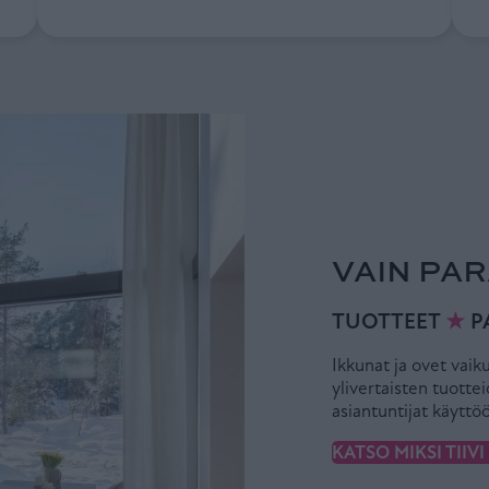
VAIN PAR
TUOTTEET
★
P
Ikkunat ja ovet vaik
ylivertaisten tuotte
asiantuntijat käyttö
KATSO MIKSI TIIV