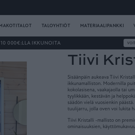
MAKOTITALOT
TALOYHTIÖT
MATERIAALIPANKKI
 10 000€:LLA IKKUNOITA
VOI
Tiivi Kri
Sisäänpäin aukeava Tiivi Kristal
ikkunamalliston. Modernilla puit
kokolasisena, vaakajaolla tai um
tyylikkään, kestävän ja helppok
säädön vielä vuosienkin päästä
tuulijarru, jolla oven voi lukit
Tiivi Kristalli -mallisto on prem
ominaisuuksien, käyttömukavuu