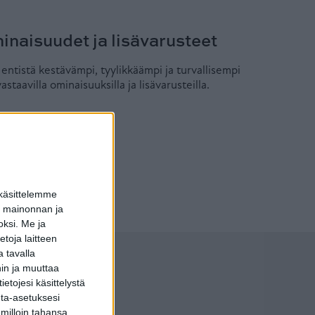
inaisuudet ja lisävarusteet
 entistä kestävämpi, tyylikkäämpi ja turvallisempi
vastaavilla ominaisuuksilla ja lisävarusteilla.
 käsittelemme
dun mainonnan ja
oksi.
Me ja
toja laitteen
 tavalla
hin ja muuttaa
etojesi käsittelystä
uoressa
inta-asetuksesi
 milloin tahansa