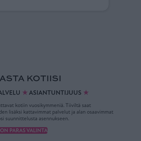
ASTA KOTIISI
ALVELU
★
ASIANTUNTIJUUS
★
uttavat kotiin vuosikymmeniä. Tiiviltä saat
iden lisäksi kattavimmat palvelut ja alan osaavimmat
ösi suunnittelusta asennukseen.
I ON PARAS VALINTA