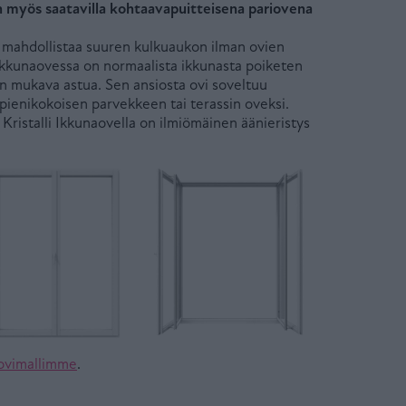
n myös saatavilla kohtaavapuitteisena pariovena
vi mahdollistaa suuren kulkuaukon ilman ovien
 Ikkunaovessa on normaalista ikkunasta poiketen
n mukava astua. Sen ansiosta ovi soveltuu
pienikokoisen parvekkeen tai terassin oveksi.
Kristalli Ikkunaovella on ilmiömäinen äänieristys
eovimallimme
.