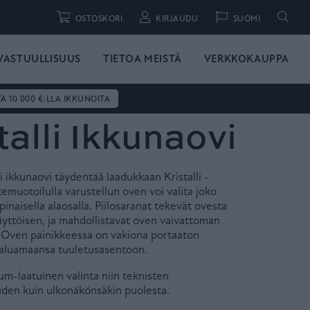
Hae
OSTOSKORI
KIRJAUDU
SUOMI
VASTUULLISUUS
TIETOA MEISTÄ
VERKKOKAUPPA
TA 10 000 €:LLA IKKUNOITA
stalli Ikkunaovi
li ikkunaovi täydentää laadukkaan Kristalli -
emuotoilulla varustellun oven voi valita joko
pinaisella alaosalla. Piilosaranat tekevät ovesta
äyttöisen, ja mahdollistavat oven vaivattoman
. Oven painikkeessa on vakiona portaaton
a haluamaansa tuuletusasentoon.
ium-laatuinen valinta niin teknisten
den kuin ulkonäkönsäkin puolesta.