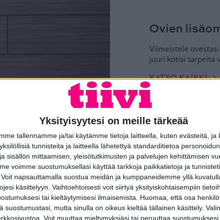
Ovien lisäom
Viimeistele ovestasi
juuri kotisi tarpeita 
KATSO KAIKKI
Yksityisyytesi on meille tärkeää
e tallennamme ja/tai käytämme tietoja laitteella, kuten evästeitä, ja
 yksilöllisiä tunnisteita ja laitteella lähetettyä standarditietoa personoi
a sisällön mittaamisen, yleisötutkimusten ja palvelujen kehittämisen vu
 voimme suostumuksellasi käyttää tarkkoja paikkatietoja ja tunnistetie
 Voit napsauttamalla suostua meidän ja kumppaneidemme yllä kuvatulla
esi käsittelyyn. Vaihtoehtoisesti voit siirtyä yksityiskohtaisempiin tietoi
ostumuksesi tai kieltäytymisesi ilmaisemista.
Huomaa, että osa henkilöti
Kristalli Ikkunaovi pähkinänk
tä suostumustasi, mutta sinulla on oikeus kieltää tällainen käsittely. Val
erkkosivustoa. Voit muuttaa mieltymyksiäsi tai peruuttaa suostumuksesi