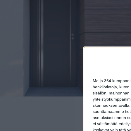
Me ja 364 kumppanimm
henkilötietoja, kuten
sisällön, mainonnan j
yhteistyökumppanimme
skannauksen avulla.
suorittamaamme tietoj
asetuksiasi ennen su
Tiivi 
ei välttämättä edelly
koskevat vain tätä v