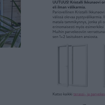
UUTUUS! Kristalli Ikkunaovi o
eli ilman välikarmia.
Pariovellinen Kristalli Ikkunao
välissä olevaa pystyvälikarmia.
matala tammikynnys, jonka yli o
erinomaisesti myös esimerkiksi 
Muihin parvekeoviin verrattuna 
sen 1+2 lasituksen ansiosta.
Katso kaikki
terassi- ja parvek