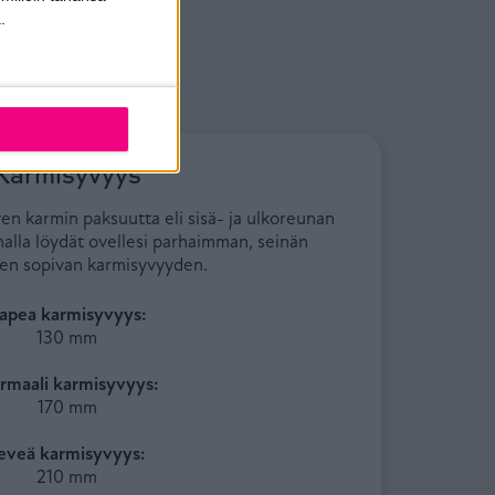
.
Karmisyvyys
en karmin paksuutta eli sisä- ja ulkoreunan
malla löydät ovellesi parhaimman, seinän
en sopivan karmisyvyyden.
apea karmisyvyys:
130 mm
rmaali karmisyvyys:
170 mm
eveä karmisyvyys:
210 mm