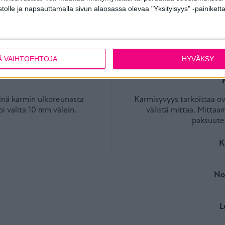
stolle ja napsauttamalla sivun alaosassa olevaa "Yksityisyys" -painiketta
lasien määrä ja lasivalinnat (esim. auringonsuojalasi,
n löydät
materiaalipankistamme
.
Ä VAIHTOEHTOJA
HYVÄKSY
einä karmin ulkoreunasta
Karmisyvyys tarkoittaa ov
 valita 10 mm välein.
välistä mittaa. Mittaa
paksuute
K
No
L