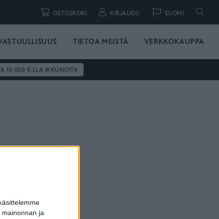
Hae
OSTOSKORI
KIRJAUDU
SUOMI
VASTUULLISUUS
TIETOA MEISTÄ
VERKKOKAUPPA
TA 10 000 €:LLA IKKUNOITA
 käsittelemme
dun mainonnan ja