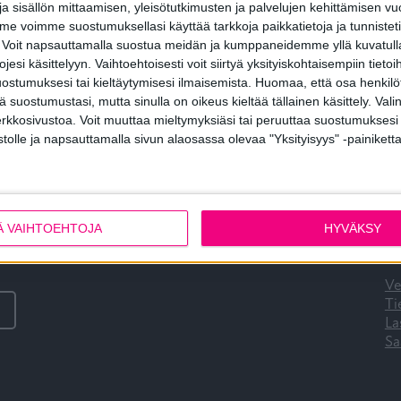
a sisällön mittaamisen, yleisötutkimusten ja palvelujen kehittämisen vu
 voimme suostumuksellasi käyttää tarkkoja paikkatietoja ja tunnistetie
 Voit napsauttamalla suostua meidän ja kumppaneidemme yllä kuvatulla
esi käsittelyyn. Vaihtoehtoisesti voit siirtyä yksityiskohtaisempiin tietoi
Tulevia tapahtumia
O
ostumuksesi tai kieltäytymisesi ilmaisemista.
Huomaa, että osa henkilöti
tä suostumustasi, mutta sinulla on oikeus kieltää tällainen käsittely. Val
erkkosivustoa. Voit muuttaa mieltymyksiäsi tai peruuttaa suostumuksesi
Tiivin messut 2026
As
stolle ja napsauttamalla sivun alaosassa olevaa "Yksityisyys" -painiketta
08
10.7.-9.8.2026 Asuntomessut 2026 Lempäälä
as
Ar
si?
Ve
Ä VAIHTOEHTOJA
HYVÄKSY
04
ti
Ve
Ti
La
Sa