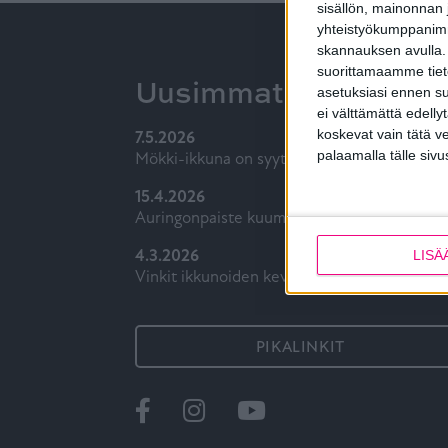
sisällön, mainonnan j
yhteistyökumppanimme
skannauksen avulla.
suorittamaamme tietoj
Uusimmat
asetuksiasi ennen su
ei välttämättä edelly
koskevat vain tätä v
7.5.2026
palaamalla tälle sivu
Mökki-ikkuna on syytä valita ajatuksella
15.4.2026
Auringonpaiste kuumentaa kodin, mikä avuk
4.3.2026
LISÄ
Vinkit ikkunoiden keväthuoltoon
PIKALINKIT
Ikkunat
@tiiviikkunat
Tiivi