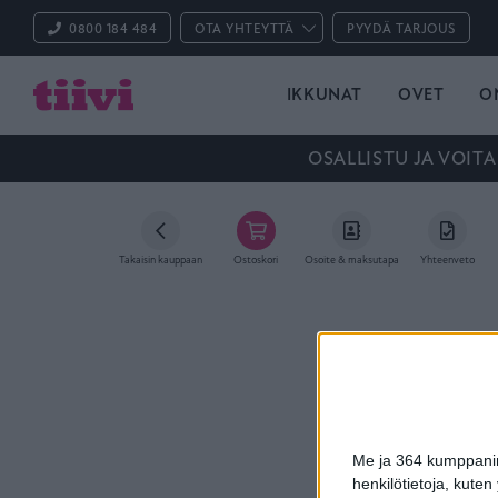
0800 184 484
OTA YHTEYTTÄ
PYYDÄ TARJOUS
IKKUNAT
OVET
O
OSALLISTU JA VOITA
Takaisin kauppaan
Ostoskori
Osoite & maksutapa
Yhteenveto
Me ja 364 kumppanimm
henkilötietoja, kuten