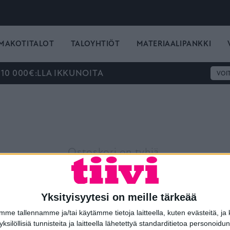
MAKOTITALOT
TALOYHTIÖT
MATERIAALIPANKKI
 10 000€:LLA IKKUNOITA
VOI
Ostoskori on tyhjä.
TAKAISIN KAUPPAAN
Yksityisyytesi on meille tärkeää
e tallennamme ja/tai käytämme tietoja laitteella, kuten evästeitä, ja
 yksilöllisiä tunnisteita ja laitteella lähetettyä standarditietoa personoi