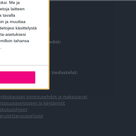
oksi.
Me ja
toja laitteen
 tavalla
hin ja muuttaa
ta yhteyttä
etojesi käsittelystä
inta-asetuksesi
 milloin tahansa
iakaspalvelun yhteystiedot:
.
00 184 484
iakaspalvelu@tiivi.fi
kisin 8 – 16
rkkokauppaan liittyvät tiedustelut:
00 545 357
(klo 10-14)
ivi.pientarvike@tiivi.fi
rkkokaupan toimitusehdot ja maksutavat
etosuojaselosteet ja käytännöt
skutusohjeet
avutettavuusseloste