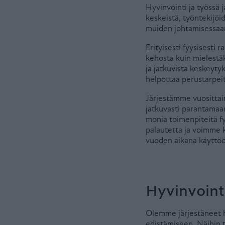
Hyvinvointi ja työssä 
keskeistä, työntekijöi
muiden johtamisessaan
Erityisesti fyysisesti
kehosta kuin mielestä
ja jatkuvista keskeyty
helpottaa perustarpei
Järjestämme vuosittai
jatkuvasti parantamaa
monia toimenpiteitä f
palautetta ja voimme 
vuoden aikana käyttöö
Hyvinvoint
Olemme järjestäneet h
edistämiseen. Näihin 