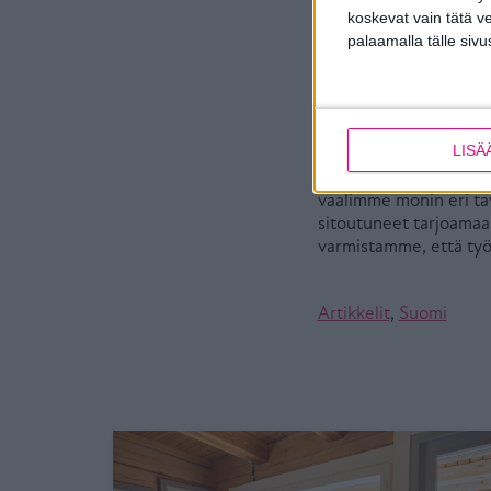
koskevat vain tätä v
Fyysisen hyvinvoinnin 
palaamalla tälle sivu
pitäneet kiinni myös y
henkilöstön yhteisiä ke
yhdessäolon merkeissä
sekä tuntea yhteenkuu
perustarpeista.
LISÄ
Tiivin Haapajärven toi
vaalimme monin eri ta
sitoutuneet tarjoamaa
varmistamme, että työ
Artikkelit
,
Suomi