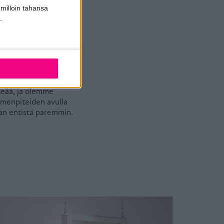
 milloin tahansa
ksi vähentynyt, olemme
.
jestetty koko
yttä. Vapaamuotoisen
mpia ihmissuhteita
ettävistä
nen asia, jota
keää, ja olemme
imenpiteiden avulla
sään entistä paremmin.