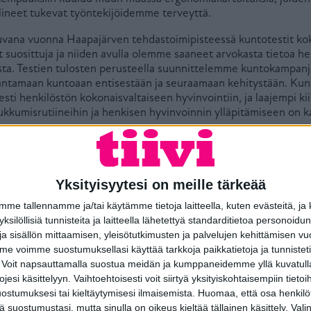
älineet tukevat työntekijöidemme terveyttä.
vana vuonna Haapajärven tehdastoimipisteessä kuntotestit kok
t suosittuja ja niiden avulla olemme saaneet arvokasta tietoa 
ista. Testien tulosten perusteella suunnittelemme kuntokampanja
ntamaan kuntoaan entisestään ja seuraamaan kehitystään. Kunt
esti henkilöstön kokonaisvaltaiseen hyvinvointiin, ja laajempi ki
ukkumisrutiineihin ja henkisen hyvinvoinnin ylläpitämiseen on 
t tarjota Haapajärven toimipisteessä ilmaisia välipalahedelmiä k
kiitosta ja edistää terveellisiä ruokailutottumuksia.
Yksityisyytesi on meille tärkeää
e tallennamme ja/tai käytämme tietoja laitteella, kuten evästeitä, ja
n tukeminen ja yhteisöllisyys
 yksilöllisiä tunnisteita ja laitteella lähetettyä standarditietoa personoi
a sisällön mittaamisen, yleisötutkimusten ja palvelujen kehittämisen vu
 voimme suostumuksellasi käyttää tarkkoja paikkatietoja ja tunnistetie
ipisteen työntekijöillä on monia erilaisia mahdollisuuksia liik
 Voit napsauttamalla suostua meidän ja kumppaneidemme yllä kuvatulla
yttää paikallisia liikuntapalveluita laajasti ja monipuolisesti e
esi käsittelyyn. Vaihtoehtoisesti voit siirtyä yksityiskohtaisempiin tietoi
osalipalveluiden kompensaatiota, jotta työntekijöillämme olisi
ostumuksesi tai kieltäytymisesi ilmaisemista.
Huomaa, että osa henkilöti
huolta fyysisestä kunnostaan.
tä suostumustasi, mutta sinulla on oikeus kieltää tällainen käsittely. Val