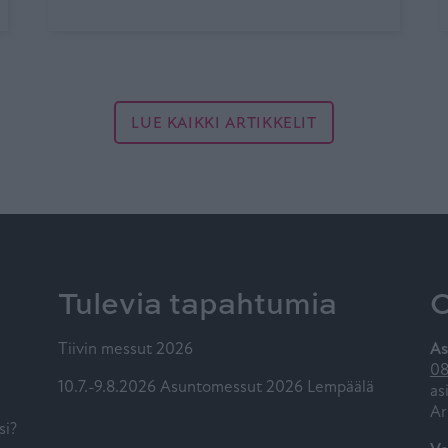
LUE KAIKKI ARTIKKELIT
Tulevia tapahtumia
O
Tiivin messut 2026
As
08
10.7.-9.8.2026 Asuntomessut 2026 Lempäälä
as
Ar
si?