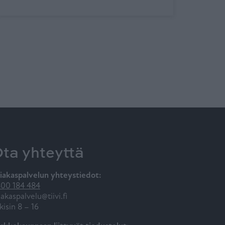
ta yhteyttä
iakaspalvelun yhteystiedot:
00 184 484
iakaspalvelu@tiivi.fi
kisin 8 – 16