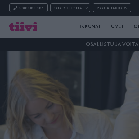
0800 184 484
OTA YHTEYTTÄ
PYYDÄ TARJOUS
IKKUNAT
OVET
O
OSALLISTU JA VOITA