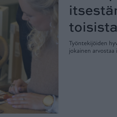
itsest
toisis
Työntekijöiden hyv
jokainen arvostaa 