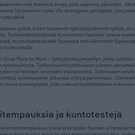
jaksaminen ovat keskeisiä arvoja, joita vaalimme päivittäin. Olla
demme hyvinvoinnin tulee olla strateginen painopiste, jota jokai
 joka päivä.
 raskaassa työssä, kuten tuotannon työntekijöidemme työssä, on t
kin. Toimihenkilötehtävissä hyvinvoinnin haasteet tulevat enem
ksistä, mutta haasteita sekä fyysisessä että vähemmän fyysisess
ta huomioimalla.
n Great Place to Work – työtyytyväisyyskyselyn, jonka tulokset
n työolosuhteita. Työhyvinvointitutkimuksen tulosten perustee
yysisen ja henkisen terveyden edistämiseksi. Tutkimusten avull
kehittää toimintaamme jatkuvasti entistä paremmaksi. Olemmek
n monia toimenpiteitä, jotka tukevat henkilöstömme kokonaisva
itempauksia ja kuntotestejä
yvinvointitempauksia, joissa keskitytään fyysisen ja henkisen 
tempauksiin kuuluu muun muassa ergonomiakartoituksia, joiden