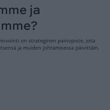
ämme ja
tamme?
invointi on strateginen painopiste, jota
itsensä ja muiden johtamisessa päivittäin.