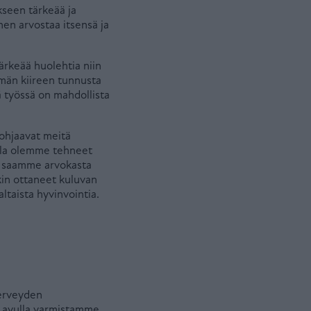
kseen tärkeää ja
nen arvostaa itsensä ja
ärkeää huolehtia niin
män kiireen tunnusta
ä työssä on mahdollista
 ohjaavat meitä
lla olemme tehneet
a saamme arvokasta
in ottaneet kuluvan
ltaista hyvinvointia.
terveyden
 avulla varmistamme,