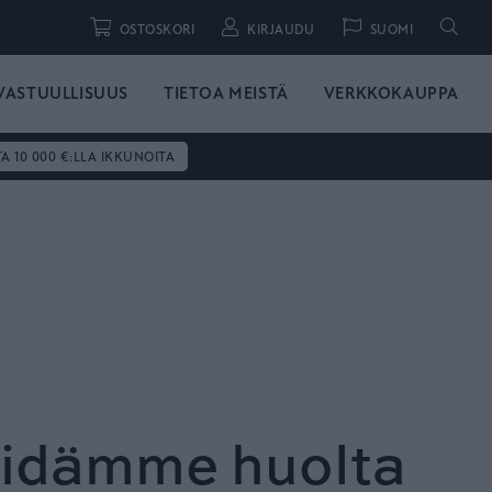
Hae
OSTOSKORI
KIRJAUDU
SUOMI
VASTUULLISUUS
TIETOA MEISTÄ
VERKKOKAUPPA
TA 10 000 €:LLA IKKUNOITA
pidämme huolta