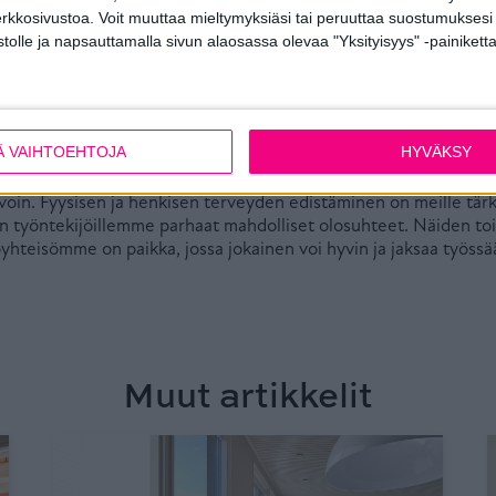
erkkosivustoa. Voit muuttaa mieltymyksiäsi tai peruuttaa suostumuksesi
lisäksi aikana, jolloin yhteisöllisyys on etä- ja hybridityön vuo
stolle ja napsauttamalla sivun alaosassa olevaa "Yksityisyys" -painiketta
hteisestä ajanvietosta. Haapajärven tehdastoimipisteessä on jär
vät- ja syyskarkeloita, jotka ovat lisänneet iloa ja yhteisöllisy
 on mahdollisuus tutustua kollegoihin paremmin ja luoda vahve
luvuutta, joka on henkisen terveytemme yksi tärkeimmistä täyt
Ä VAIHTOEHTOJA
HYVÄKSY
mipisteessä, kuten koko yrityksessämmekin, hyvinvointi on yhtei
voin. Fyysisen ja henkisen terveyden edistäminen on meille tär
n työntekijöillemme parhaat mahdolliset olosuhteet. Näiden to
yhteisömme on paikka, jossa jokainen voi hyvin ja jaksaa työs
Muut artikkelit