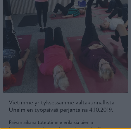
Vietimme yrityksessämme valtakunnallista
Unelmien työpäivää perjantaina 4.10.2019.
Päivän aikana toteutimme erilaisia pieniä
työhyvinvoinnin tempauksia eri toimipisteillämme.