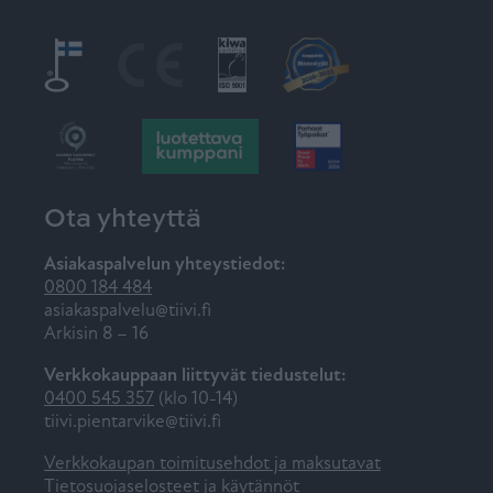
Ota yhteyttä
Asiakaspalvelun yhteystiedot:
0800 184 484
asiakaspalvelu@tiivi.fi
Arkisin 8 – 16
Verkkokauppaan liittyvät tiedustelut:
0400 545 357
(klo 10-14)
tiivi.pientarvike@tiivi.fi
Verkkokaupan toimitusehdot ja maksutavat
Tietosuojaselosteet ja käytännöt