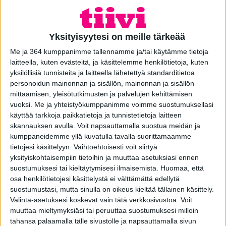
Toimistoilla järjestimme muun muassa terveellisiä
aamiais- ja brunssitarjottavia, kehonhuoltoa sekä
rentoutusta ammattilaisen ohjaamana, mahdollisuuden
Yksityisyytesi on meille tärkeää
kehua ihania työkavereita ja vaihtaa kuulumisia
nauttien samalla korvapuustipäivän mukaisesti
Me ja 364 kumppanimme tallennamme ja/tai käytämme tietoja
tuoreista korvapuusteista.
laitteella, kuten evästeitä, ja käsittelemme henkilötietoja, kuten
yksilöllisiä tunnisteita ja laitteella lähetettyä standarditietoa
Osa henkilöstöstämme tuli töihin auaton sijaan
personoidun mainonnan ja sisällön, mainonnan ja sisällön
pyörällä ja kävimme myös yhdessä ulkoilemassa
mittaamisen, yleisötutkimusten ja palvelujen kehittämisen
raittiissa ulkoilmassa.
vuoksi.
Me ja yhteistyökumppanimme voimme suostumuksellasi
käyttää tarkkoja paikkatietoja ja tunnistetietoja laitteen
Unelmien työpäivänä pidimme huolta myös siitä, että
skannauksen avulla. Voit napsauttamalla suostua meidän ja
jokainen pääsi ajoissa ja virkeänä päivän tärkeimpään
kumppaneidemme yllä kuvatulla tavalla suorittamaamme
tapaamiseen oman perheensä kanssa ja viettämään
tietojesi käsittelyyn. Vaihtoehtoisesti voit siirtyä
rentouttavaa viikonloppua.
yksityiskohtaisempiin tietoihin ja muuttaa asetuksiasi ennen
suostumuksesi tai kieltäytymisesi ilmaisemista.
Huomaa, että
osa henkilötietojesi käsittelystä ei välttämättä edellytä
suostumustasi, mutta sinulla on oikeus kieltää tällainen käsittely.
Valinta-asetuksesi koskevat vain tätä verkkosivustoa. Voit
muuttaa mieltymyksiäsi tai peruuttaa suostumuksesi milloin
tahansa palaamalla tälle sivustolle ja napsauttamalla sivun