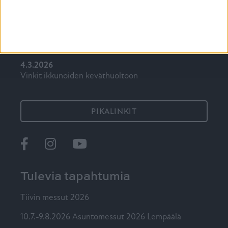
7.5.2026
Mökki-ikkuna on syytä valita ajatuksella
15.4.2026
Auringonpaiste kuumentaa kodin, mikä avuksi?
4.3.2026
Vinkit ikkunoiden keväthuoltoon
PIKALINKIT
Ikkunat
@tiiviikkunat
Tiivi
Tulevia tapahtumia
Tiivin messut 2026
10.7.-9.8.2026 Asuntomessut 2026 Lempäälä