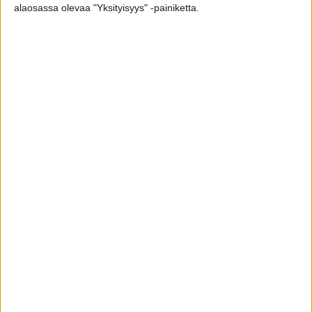
alaosassa olevaa "Yksityisyys" -painiketta.
Virkistävä smoothieshotti-baari.