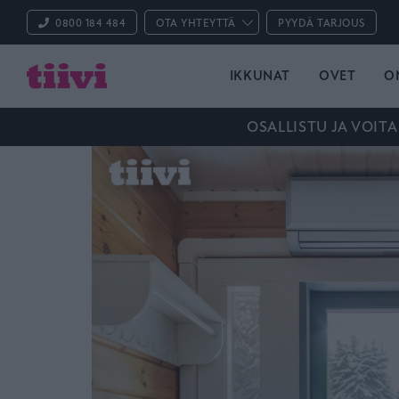
0800 184 484
OTA YHTEYTTÄ
PYYDÄ TARJOUS
IKKUNAT
OVET
O
OSALLISTU JA VOITA