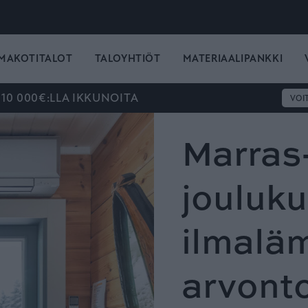
MAKOTITALOT
TALOYHTIÖT
MATERIAALIPANKKI
 10 000€:LLA IKKUNOITA
VOI
Marras-
jouluk
ilmal
arvonto