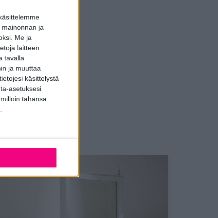
 käsittelemme
dun mainonnan ja
oksi.
Me ja
toja laitteen
 tavalla
hin ja muuttaa
etojesi käsittelystä
inta-asetuksesi
 milloin tahansa
.