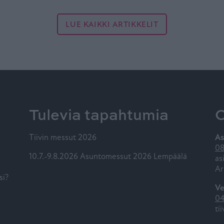
LUE KAIKKI ARTIKKELIT
Tulevia tapahtumia
O
Tiivin messut 2026
As
08
10.7.-9.8.2026 Asuntomessut 2026 Lempäälä
as
Ar
si?
Ve
04
ti