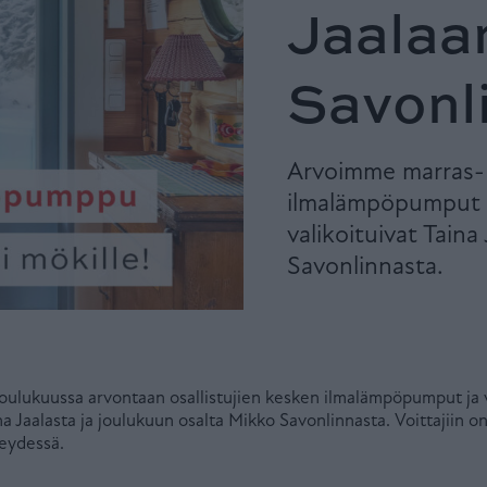
Jaalaan
Savonl
Arvoimme marras- 
ilmalämpöpumput ja
valikoituivat Taina
Savonlinnasta.
ulukuussa arvontaan osallistujien kesken ilmalämpöpumput ja voi
a Jaalasta ja joulukuun osalta Mikko Savonlinnasta. Voittajiin on
teydessä.