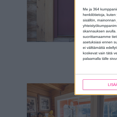
Me ja 364 kumppanimm
henkilötietoja, kuten
sisällön, mainonnan j
yhteistyökumppanimme
skannauksen avulla.
suorittamaamme tietoj
asetuksiasi ennen su
ei välttämättä edelly
koskevat vain tätä v
Ajankohtaista
,
Suomi
palaamalla tälle sivu
LISÄ