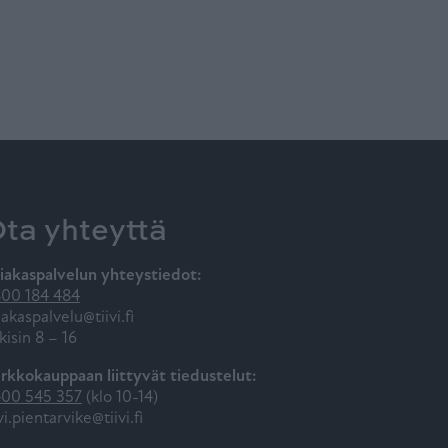
ta yhteyttä
iakaspalvelun yhteystiedot:
00 184 484
iakaspalvelu@tiivi.fi
kisin 8 – 16
rkkokauppaan liittyvät tiedustelut:
00 545 357
(klo 10-14)
ivi.pientarvike@tiivi.fi