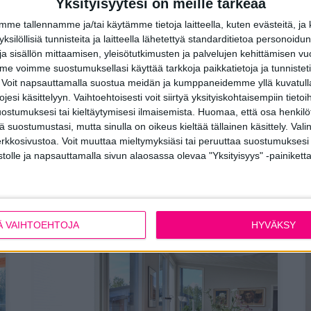
Yksityisyytesi on meille tärkeää
e tallennamme ja/tai käytämme tietoja laitteella, kuten evästeitä, ja
 yksilöllisiä tunnisteita ja laitteella lähetettyä standarditietoa personoi
a sisällön mittaamisen, yleisötutkimusten ja palvelujen kehittämisen vu
 voimme suostumuksellasi käyttää tarkkoja paikkatietoja ja tunnistetie
 Voit napsauttamalla suostua meidän ja kumppaneidemme yllä kuvatulla
esi käsittelyyn. Vaihtoehtoisesti voit siirtyä yksityiskohtaisempiin tietoi
ostumuksesi tai kieltäytymisesi ilmaisemista.
Huomaa, että osa henkilöti
tä suostumustasi, mutta sinulla on oikeus kieltää tällainen käsittely. Val
erkkosivustoa. Voit muuttaa mieltymyksiäsi tai peruuttaa suostumuksesi
stolle ja napsauttamalla sivun alaosassa olevaa "Yksityisyys" -painiketta
Muut artikkelit
Ä VAIHTOEHTOJA
HYVÄKSY