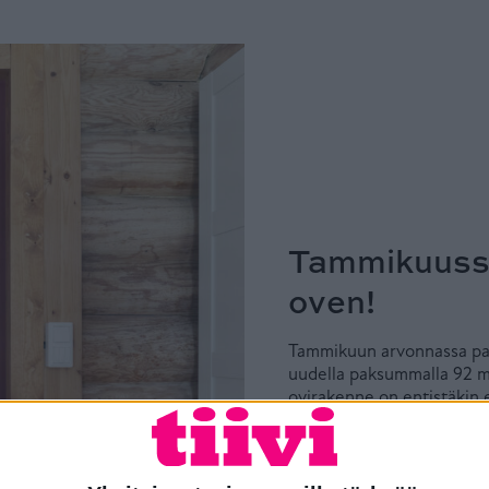
Tammikuuss
oven!
Tammikuun arvonnassa palk
uudella paksummalla 92 m
ovirakenne on entistäkin 
OSALLISTU ARVONTAA