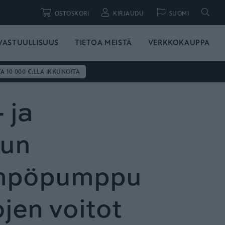
Hae
OSTOSKORI
KIRJAUDU
SUOMI
VASTUULLISUUS
TIETOA MEISTÄ
VERKKOKAUPPA
TA 10 000 €:LLA IKKUNOITA
 ja
uun
ämpöpumppu
jen voitot