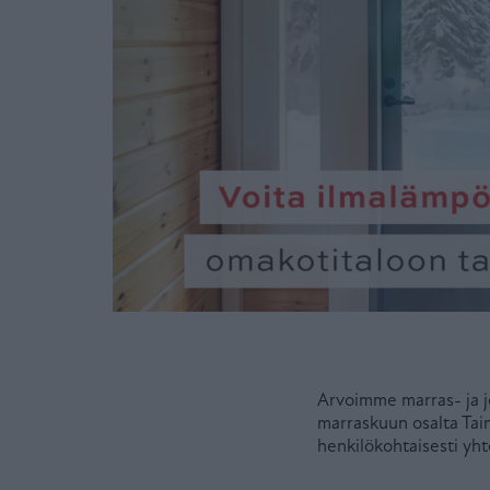
Arvoimme marras- ja jo
marraskuun osalta Tain
henkilökohtaisesti yh