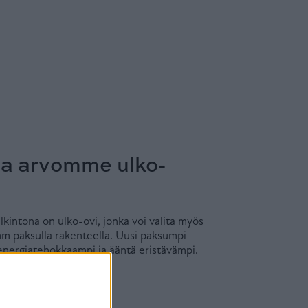
a arvomme ulko-
intona on ulko-ovi, jonka voi valita myös
m paksulla rakenteella. Uusi paksumpi
energiatehokkaampi ja ääntä eristävämpi.
N