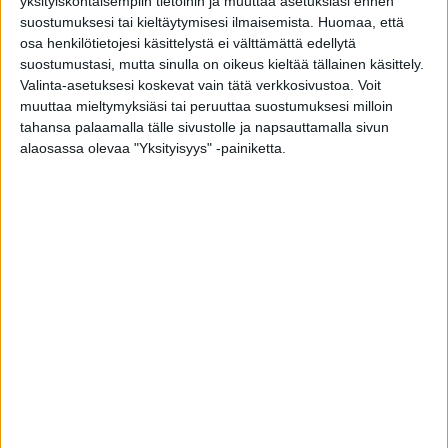
yksityiskohtaisempiin tietoihin ja muuttaa asetuksiasi ennen
suostumuksesi tai kieltäytymisesi ilmaisemista.
Huomaa, että
Pyydä nyt tarjous Tiivin ikkunaremontista ja osallistut Daikin
osa henkilötietojesi käsittelystä ei välttämättä edellytä
Comfora 25 -ilmalämpöpumpun arvontaan. Arvomme uuden
suostumustasi, mutta sinulla on oikeus kieltää tällainen käsittely.
ilmalämpöpumpun marraskuussa tarjouksen pyytäneiden
Valinta-asetuksesi koskevat vain tätä verkkosivustoa. Voit
kesken!
muuttaa mieltymyksiäsi tai peruuttaa suostumuksesi milloin
tahansa palaamalla tälle sivustolle ja napsauttamalla sivun
PYYDÄ TARJOUS JA VOITA ILMALÄMPÖPUMPPU
alaosassa olevaa "Yksityisyys" -painiketta.
Ajankohtaista
,
Suomi
Muut artikkelit