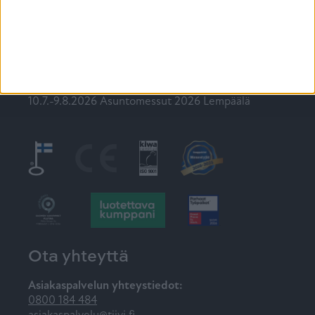
Tulevia tapahtumia
Tiivin messut 2026
10.7.-9.8.2026 Asuntomessut 2026 Lempäälä
Ota yhteyttä
Asiakaspalvelun yhteystiedot:
0800 184 484
asiakaspalvelu@tiivi.fi