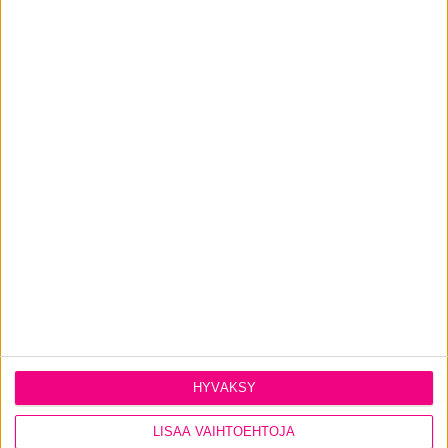
15.4.2026
Auringonpaiste kuumentaa kodin,
mikä avuksi?
Luonnonvalon lisäksi ikkunoista pääsee sisätiloihin
myös auringon tuottamaa lämpöä ja haitallista UV-
säteilyä.
LUE LISÄÄ
HYVÄKSY
LISÄÄ VAIHTOEHTOJA