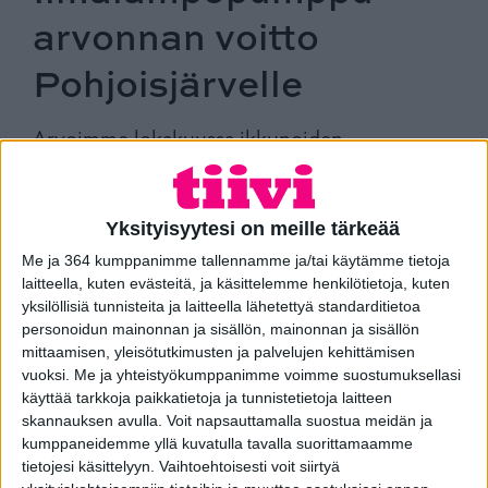
arvonnan voitto
Pohjoisjärvelle
Arvoimme lokakuussa ikkunoiden
kuntokartoituksen varanneiden kesken
voittajan, joka saa itselleen Daikin Comfora
25 -ilmalämpöpumpun asennettuna. Voitto
Yksityisyytesi on meille tärkeää
osui tällä kertaa Pohjoisjärvelle.
Me ja 364 kumppanimme tallennamme ja/tai käytämme tietoja
laitteella, kuten evästeitä, ja käsittelemme henkilötietoja, kuten
Voittajaksi lokakuun arvonnassa valikoitui Juha
yksilöllisiä tunnisteita ja laitteella lähetettyä standarditietoa
Pohjoisjärveltä, onnea voitosta Juha! Juha saa itselleen
personoidun mainonnan ja sisällön, mainonnan ja sisällön
huippuhyvän talvitarjouksen ikkunaremontista sekä Daikin
mittaamisen, yleisötutkimusten ja palvelujen kehittämisen
Comfora 25 -ilmalämpöpumpun asennettuna. Juhalle on
vuoksi.
Me ja yhteistyökumppanimme voimme suostumuksellasi
ilmoitettu voitosta henkilökohtaisesti. Paljon onnea vielä
käyttää tarkkoja paikkatietoja ja tunnistetietoja laitteen
kerran Juha!
skannauksen avulla. Voit napsauttamalla suostua meidän ja
kumppaneidemme yllä kuvatulla tavalla suorittamaamme
H
aluaisitko sinäkin itsellesi talvitarjouksen
tietojesi käsittelyyn. Vaihtoehtoisesti voit siirtyä
ikkunaremontista sekä ilmalämpöpumpun?