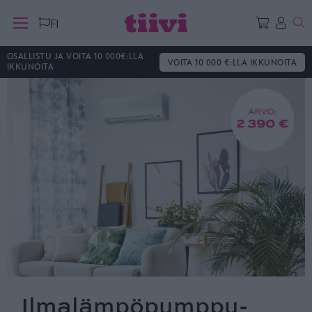
Ha
FI
OSALLISTU JA VOITA 10 000€:LLA
VOITA 10 000 €:LLA IKKUNOITA
IKKUNOITA
Ilmalämpöpumppu-