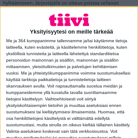
hylkäämiseen. Järjestäjällä on oikeus poistaa sellaiset
osallistujat arvonnasta, jotka pyrkivät väärinkäyttämään
arvontaa tulosten tai arpajaistodennäköisyyksien
muuttamiseksi. Arvonnan järjestäjä ei vastaa teknisistä
syistä perille tulemattomista viesteistä tai puutteellisista,
Yksityisyytesi on meille tärkeää
asiattomista tai lukukelvottomista viesteistä. Pihla Group
Me ja 364 kumppanimme tallennamme ja/tai käytämme tietoja
Oy:n tytäryhtiöiden, alihankkijoiden,
laitteella, kuten evästeitä, ja käsittelemme henkilötietoja, kuten
yhteistyökumppaneiden tai kilpailun tuottamiseen
yksilöllisiä tunnisteita ja laitteella lähetettyä standarditietoa
osallistuneiden organisaatioiden työntekijät tai heidän
personoidun mainonnan ja sisällön, mainonnan ja sisällön
kanssa samassa taloudessa asuvat henkilöt eivät voi
mittaamisen, yleisötutkimusten ja palvelujen kehittämisen
osallistua kilpailuun.
vuoksi.
Me ja yhteistyökumppanimme voimme suostumuksellasi
3. Kilpailuaika:
Arvontaan voi osallistua 1.7.–31.12.2026
käyttää tarkkoja paikkatietoja ja tunnistetietoja laitteen
välisenä aikana. Päättymisajan jälkeen vastaanotettuja
skannauksen avulla. Voit napsauttamalla suostua meidän ja
osallistumisia ei oteta huomioon.
kumppaneidemme yllä kuvatulla tavalla suorittamaamme
tietojesi käsittelyyn. Vaihtoehtoisesti voit siirtyä
4. Palkinnot:
Tiivi arpoo kilpailuaikana 1.7.–
yksityiskohtaisempiin tietoihin ja muuttaa asetuksiasi ennen
31.12.2026 kilpailuun osallistuneiden kesken Tiivi-
suostumuksesi tai kieltäytymisesi ilmaisemista.
Huomaa, että
ikkunaremontin. Palkinto sisältää tuotteita tai tuotteita ja
osa henkilötietojesi käsittelystä ei välttämättä edellytä
palveluita, kuten asennus, kierrätys ja kuljetus, kuitenkin
suostumustasi, mutta sinulla on oikeus kieltää tällainen käsittely.
enintään 10 000 euroa (sis. alv. 25,5 %). Palkinto tulee
Valinta-asetuksesi koskevat vain tätä verkkosivustoa. Voit
lunastaa kokonaisuudessaan 30.6.2027 mennessä.
muuttaa mieltymyksiäsi tai peruuttaa suostumuksesi milloin