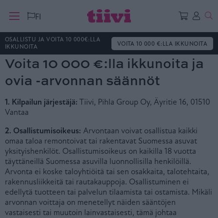
Ha
FI
OSALLISTU JA VOITA 10 000€:LLA
VOITA 10 000 €:LLA IKKUNOITA
IKKUNOITA
Voita 10 000 €:lla ikkunoita ja
ovia -arvonnan säännöt
1. Kilpailun järjestäjä:
Tiivi, Pihla Group Oy, Äyritie 16, 01510
Vantaa
2. Osallistumisoikeus:
Arvontaan voivat osallistua kaikki
omaa taloa remontoivat tai rakentavat Suomessa asuvat
yksityishenkilöt. Osallistumisoikeus on kaikilla 18 vuotta
täyttäneillä Suomessa asuvilla luonnollisilla henkilöillä.
Arvonta ei koske taloyhtiöitä tai sen osakkaita, talotehtaita,
rakennusliikkeitä tai rautakauppoja. Osallistuminen ei
edellytä tuotteen tai palvelun tilaamista tai ostamista. Mikäli
arvonnan voittaja on menetellyt näiden sääntöjen
vastaisesti tai muutoin lainvastaisesti, tämä johtaa