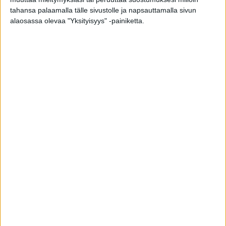
tahansa palaamalla tälle sivustolle ja napsauttamalla sivun
5. Arpajaisvero:
Tiivi maksaa arpajaisveron.
alaosassa olevaa "Yksityisyys" -painiketta.
6. Kilpailuun osallistuminen:
Kilpailu on käynnissä
osoitteessa
www.tiivi.fi
.
Voit rekisteröityä kisaan vain yhden kerran.
7. Voittajille ilmoittaminen:
Voittajille ilmoitetaan
henkilökohtaisesti. Voittajien nimet voidaan julkaista
kilpailun järjestäjän sivustoilla (mm. Tiivin internet- ja
Facebook-sivut) ilman erillistä suostumusta. Mikäli voittajaa
ei tavoiteta kahden (2) viikon kuluessa arvonnasta,
suoritetaan uusi arvonta.
8. Järjestäjän vastuu:
Mikäli kilpailusta kertovissa
materiaaleissa esiintyy virheitä, järjestäjä ei ole vastuussa
virheen aiheuttamista seuraamuksista.
9. Palkinnon käyttämiseen liittyvä vastuu:
Palkinnon
voittaja sitoutuu vapauttamaan järjestäjän vastuusta, joka
aiheutuu tai väitetään aiheutuneen osallistumisesta tähän
kilpailuun tai palkinnon lunastamisesta tai sen