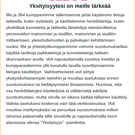
Yksityisyytesi on meille tärkeää
Me ja 364 kumppanimme tallennamme ja/tai käytämme tietoja
laitteella, kuten evästeitä, ja käsittelemme henkilötietoja, kuten
yksilöllisiä tunnisteita ja laitteella lähetettyä standarditietoa
personoidun mainonnan ja sisällön, mainonnan ja sisällön
mittaamisen, yleisötutkimusten ja palvelujen kehittämisen
Ulko-ovi City C5
vuoksi.
Me ja yhteistyökumppanimme voimme suostumuksellasi
käyttää tarkkoja paikkatietoja ja tunnistetietoja laitteen
skannauksen avulla. Voit napsauttamalla suostua meidän ja
kumppaneidemme yllä kuvatulla tavalla suorittamaamme
tietojesi käsittelyyn. Vaihtoehtoisesti voit siirtyä
yksityiskohtaisempiin tietoihin ja muuttaa asetuksiasi ennen
suostumuksesi tai kieltäytymisesi ilmaisemista.
Huomaa, että
osa henkilötietojesi käsittelystä ei välttämättä edellytä
suostumustasi, mutta sinulla on oikeus kieltää tällainen käsittely.
Valinta-asetuksesi koskevat vain tätä verkkosivustoa. Voit
muuttaa mieltymyksiäsi tai peruuttaa suostumuksesi milloin
Ulko-ovi City B5
tahansa palaamalla tälle sivustolle ja napsauttamalla sivun
alaosassa olevaa "Yksityisyys" -painiketta.