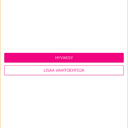
Ulko-ovi Klassikko C1
HYVÄKSY
LISÄÄ VAIHTOEHTOJA
Ulko-ovi Klassikko B3