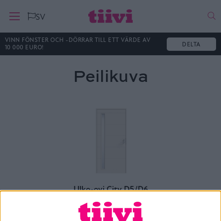
Ha
SV
VINN FÖNSTER OCH -DÖRRAR TILL ETT VÄRDE AV
DELTA
10 000 EURO!
Peilikuva
Ulko-ovi City D5/D6