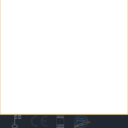
Ulko-ovi Klassikko B1
KONTAKTA OSS
Ikkunat
@tiiviikkunat
Tiivi