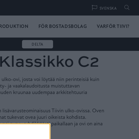
Hae
SVENSKA
RODUKTION
FÖR BOSTADSBOLAG
VARFÖR TIIVI?
DELTA
 Klassikko C2
 ulko-ovi, josta voi löytää niin perinteisiä kuin
sty- ja vaakalaudoitusta muistuttavan
suuden kruunaa uudempaa arkkitehtuuria
n lisävarusteominaisuus Tiivin ulko-ovissa. Oven
at tukevat ovea juuri oikeista kohdista.
vesi pysyy ryhdikkäästi paikallaan ja ovi on aina
kea.