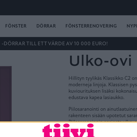
FÖNSTER
DÖRRAR
FÖNSTERRENOVERING
NYP
-DÖRRAR TILL ETT VÄRDE AV 10 000 EURO!
Ulko-ovi
Hillityn tyylikäs Klassikko C2 on
moderneja linjoja. Klassisen py
kuviourituksen lisäksi kokonai
edustava kapea lasiaukko.
Piilosaranointi on ainutlaatuine
rakenteen sisään upotetut saran
Piilosaranoinnin ansiosta ulko-o
kevyt ja vaivaton avata sekä sul