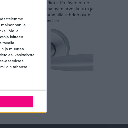
ia-painiketta tai pitkävedintä. Pitkävedin tuo
äköön. Pitkävedin korostaa oven arvokkuutta ja
Ovi aukeaa avaimella kääntämällä tehden oven
 käsittelemme
ta. Vakiolasina on kirkas lasi.
dun mainonnan ja
oksi.
Me ja
toja laitteen
 tavalla
hin ja muuttaa
etojesi käsittelystä
inta-asetuksesi
 milloin tahansa
.