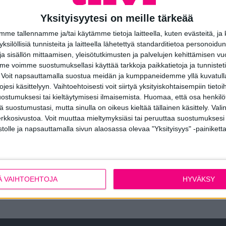
Tähän malliin suositellaan Vitór
tyyliä ovesi avaukseen ja ulkon
Yksityisyytesi on meille tärkeää
kruunaa kotisi sisäänkäynnin. 
e tallennamme ja/tai käytämme tietoja laitteella, kuten evästeitä, ja
käyttämisestä kevyttä ja vaivaton
 yksilöllisiä tunnisteita ja laitteella lähetettyä standarditietoa personoi
a sisällön mittaamisen, yleisötutkimusten ja palvelujen kehittämisen vu
 voimme suostumuksellasi käyttää tarkkoja paikkatietoja ja tunnistetie
 Voit napsauttamalla suostua meidän ja kumppaneidemme yllä kuvatulla
esi käsittelyyn. Vaihtoehtoisesti voit siirtyä yksityiskohtaisempiin tietoi
ostumuksesi tai kieltäytymisesi ilmaisemista.
Huomaa, että osa henkilöti
tä suostumustasi, mutta sinulla on oikeus kieltää tällainen käsittely. Val
erkkosivustoa. Voit muuttaa mieltymyksiäsi tai peruuttaa suostumuksesi
stolle ja napsauttamalla sivun alaosassa olevaa "Yksityisyys" -painiketta
Katso kaikki
ulko-ovimallimme
.
PYYDÄ TARJOUS
Ä VAIHTOEHTOJA
HYVÄKSY