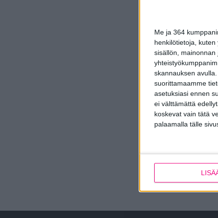
Me ja 364 kumppanimm
henkilötietoja, kuten
sisällön, mainonnan j
yhteistyökumppanimme
skannauksen avulla.
suorittamaamme tietoj
asetuksiasi ennen su
ei välttämättä edelly
koskevat vain tätä v
palaamalla tälle sivu
LISÄ