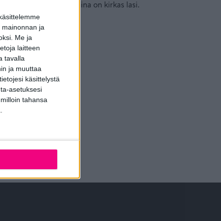
a-painiketta ja vakiolasina on kirkas lasi.
 käsittelemme
dun mainonnan ja
oksi.
Me ja
toja laitteen
 tavalla
hin ja muuttaa
etojesi käsittelystä
inta-asetuksesi
 milloin tahansa
.