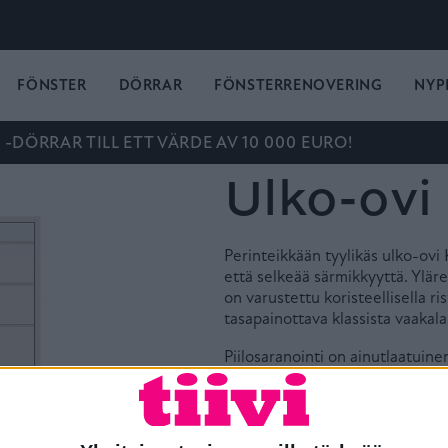
FÖNSTER
DÖRRAR
FÖNSTERRENOVERING
NYP
-DÖRRAR TILL ETT VÄRDE AV 10 000 EURO!
Ulko-ovi
Perinteikkään tyylikäs ulko-ovi
että selkeää särmikkyyttä. Ylär
on varustettu koristeellisella r
tasapainottava klassista vaakal
Piilosaranointi on ainutlaatuine
rakenteen sisään upotetut saran
Piilosaranoinnin ansiosta ulko-o
kevyt ja vaivaton avata sekä sul