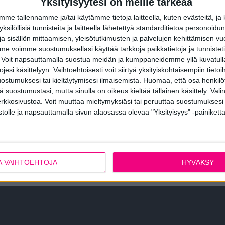
Yksityisyytesi on meille tärkeää
Tähän malliin suositellaan Vitori
e tallennamme ja/tai käytämme tietoja laitteella, kuten evästeitä, ja
 yksilöllisiä tunnisteita ja laitteella lähetettyä standarditietoa personoi
a sisällön mittaamisen, yleisötutkimusten ja palvelujen kehittämisen vu
 voimme suostumuksellasi käyttää tarkkoja paikkatietoja ja tunnistetie
 Voit napsauttamalla suostua meidän ja kumppaneidemme yllä kuvatulla
esi käsittelyyn. Vaihtoehtoisesti voit siirtyä yksityiskohtaisempiin tietoi
ostumuksesi tai kieltäytymisesi ilmaisemista.
Huomaa, että osa henkilöti
tä suostumustasi, mutta sinulla on oikeus kieltää tällainen käsittely. Val
erkkosivustoa. Voit muuttaa mieltymyksiäsi tai peruuttaa suostumuksesi
Katso kaikki
ulko-ovimallimme
.
stolle ja napsauttamalla sivun alaosassa olevaa "Yksityisyys" -painiketta
PYYDÄ TARJOUS
Ä VAIHTOEHTOJA
HYVÄKSY