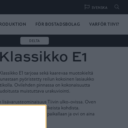
Hae
SVENSKA
RODUKTION
FÖR BOSTADSBOLAG
VARFÖR TIIVI?
DELTA
 Klassikko E1
 Klassikko E1 tarjoaa sekä kaarevaa muotokieltä
eunastaan pyöristetty reilun kokoinen lasiaukko
istikolla. Ovilehden pinnassa on kokonaisuutta
audoitusta muistuttava urakuviointi.
n lisävarusteominaisuus Tiivin ulko-ovissa. Oven
at tukevat ovea juuri oikeista kohdista.
vesi pysyy ryhdikkäästi paikallaan ja ovi on aina
kea.