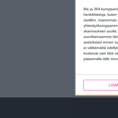
Me ja 364 kumppanimm
henkilötietoja, kuten
sisällön, mainonnan j
yhteistyökumppanimme
skannauksen avulla.
suorittamaamme tietoj
asetuksiasi ennen su
ei välttämättä edelly
koskevat vain tätä v
palaamalla tälle sivu
LISÄ