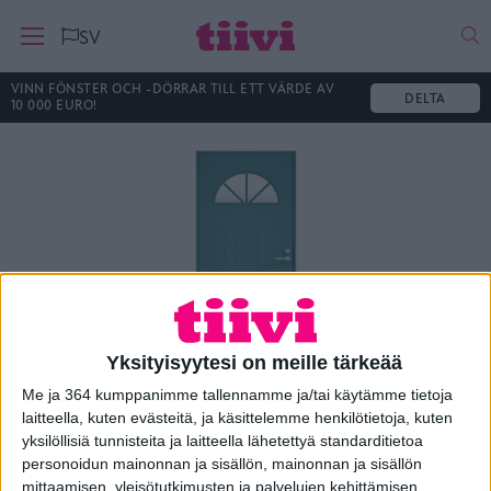
Ha
SV
VINN FÖNSTER OCH -DÖRRAR TILL ETT VÄRDE AV
DELTA
10 000 EURO!
Yksityisyytesi on meille tärkeää
Me ja 364 kumppanimme tallennamme ja/tai käytämme tietoja
laitteella, kuten evästeitä, ja käsittelemme henkilötietoja, kuten
Ulko-ovi Klassikko D3
yksilöllisiä tunnisteita ja laitteella lähetettyä standarditietoa
personoidun mainonnan ja sisällön, mainonnan ja sisällön
mittaamisen, yleisötutkimusten ja palvelujen kehittämisen