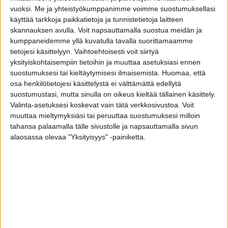
Puhuttelevan elegantti ulko-ovi Klassikko D3 sisältää
vuoksi.
Me ja yhteistyökumppanimme voimme suostumuksellasi
sopivassa suhteessa pehmeyttä ja ryhdikkyyttä.
käyttää tarkkoja paikkatietoja ja tunnistetietoja laitteen
Puoliympyrän muotoinen ikkuna on varustettu kauniilla
skannauksen avulla. Voit napsauttamalla suostua meidän ja
koristeristikolla. Ovilehden pinnassa on klassista
kumppaneidemme yllä kuvatulla tavalla suorittamaamme
pystylaudoitusta muistuttava kuviouritus.
tietojesi käsittelyyn. Vaihtoehtoisesti voit siirtyä
yksityiskohtaisempiin tietoihin ja muuttaa asetuksiasi ennen
Piilosaranointi on ainutlaatuinen lisävarusteominaisuus
suostumuksesi tai kieltäytymisesi ilmaisemista.
Huomaa, että
Tiivin ulko-ovissa. Oven rakenteen sisään upotetut saranat
osa henkilötietojesi käsittelystä ei välttämättä edellytä
tukevat ovea juuri oikeista kohdista. Piilosaranoinnin
suostumustasi, mutta sinulla on oikeus kieltää tällainen käsittely.
ansiosta ulko-ovesi pysyy ryhdikkäästi paikallaan ja ovi on
Valinta-asetuksesi koskevat vain tätä verkkosivustoa. Voit
aina kevyt ja vaivaton avata sekä sulkea.
muuttaa mieltymyksiäsi tai peruuttaa suostumuksesi milloin
tahansa palaamalla tälle sivustolle ja napsauttamalla sivun
Tähän malliin suositellaan Vitória-painiketta ja vakiolasina
alaosassa olevaa "Yksityisyys" -painiketta.
on kirkas lasi.