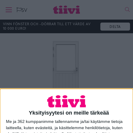
Ha
SV
VINN FÖNSTER OCH -DÖRRAR TILL ETT VÄRDE AV
DELTA
10 000 EURO!
Yksityisyytesi on meille tärkeää
Terassiovi A1
Me ja 362 kumppanimme tallennamme ja/tai käytämme tietoja
laitteella, kuten evästeitä, ja käsittelemme henkilötietoja, kuten