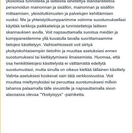
yksilöllisiä tunnisteita ja laitteella lähetettyä standarditietoa
Tiivi Terassi A1 -parvekeovi on ulosaukeava, lasiaukollinen,
personoidun mainonnan ja sisällön, mainonnan ja sisällön
HDF-levyllä verhoiltu ovi. Alumiinilevyillä ja
mittaamisen, yleisötutkimusten ja palvelujen kehittämisen
liimapuurungollavahvistettu rakenne tekee ovilevystä
vuoksi.
Me ja yhteistyökumppanimme voimme suostumuksellasi
kestävän ja suorana pysyvän. Valoaukon koko voidaan
käyttää tarkkoja paikkatietoja ja tunnistetietoja laitteen
määritellä vapaasti vastaamaan viereisen ikkunan korkeutta.
skannauksen avulla. Voit napsauttamalla suostua meidän ja
Terassi A1 on koristeltu ulkopuolelta pystylaudoitusta
kumppaneidemme yllä kuvatulla tavalla suorittamaamme
muistuttavalla urituksella.
tietojesi käsittelyyn. Vaihtoehtoisesti voit siirtyä
Käytettävyyttä ja turvallisuutta lisäävät murtosuojasaranat
yksityiskohtaisempiin tietoihin ja muuttaa asetuksiasi ennen
ja lisävarusteena saatava ovijarru, joka estää oven
suostumuksesi tai kieltäytymisesi ilmaisemista.
Huomaa, että
paiskautumista tuulessa. Tiivi Terassi A1 soveltuu niin
osa henkilötietojesi käsittelystä ei välttämättä edellytä
taloyhtiöihin, omakotitaloihin kuin vapaa-ajan asuntoihin.
suostumustasi, mutta sinulla on oikeus kieltää tällainen käsittely.
Valinta-asetuksesi koskevat vain tätä verkkosivustoa. Voit
Tiivi Terassi A1 voidaan varustaa joko ulko-oven tyyliä
muuttaa mieltymyksiäsi tai peruuttaa suostumuksesi milloin
mukailevalla painikkeella tai oven tiiviisti useammalla teljellä
tahansa palaamalla tälle sivustolle ja napsauttamalla sivun
sulkevalla pitkäsulkijalla. Pitkäsulkijaan kuuluu aina
alaosassa olevaa "Yksityisyys" -painiketta.
aukipitolaite, joka lukitsee avatun oven haluttuun asentoon
kahvaa kääntämällä. Lisävarusteisiin kuuluu myös
tehdasasenteinen, helppokäyttöinen sälekaihdin pintaan
asennettuna sekä kiinteä koristeristikko.
Terassi A1 -oveen on saatavilla myös piilosaranat, jotka ovat