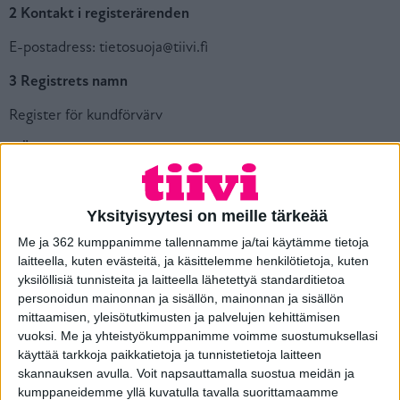
2 Kontakt i registerärenden
E-postadress: tietosuoja@tiivi.fi
3 Registrets namn
Register för kundförvärv
4 Ändamål för behandling av personuppgifter
Till registret samlas uppgifter som behövs för kundförvärv.
Uppgifterna används i kampanjer som riktas till de
Yksityisyytesi on meille tärkeää
registrerade och i marknadsföringen av produkter och
tjänster. Den rättsliga grunden för behandling av
Me ja 362 kumppanimme tallennamme ja/tai käytämme tietoja
personuppgifterna är den registrerades samtycke till
laitteella, kuten evästeitä, ja käsittelemme henkilötietoja, kuten
behandling av personuppgifterna i elektronisk
yksilöllisiä tunnisteita ja laitteella lähetettyä standarditietoa
marknadsföring eller den personuppgiftsansvariges
personoidun mainonnan ja sisällön, mainonnan ja sisällön
berättigade intresse att behandla uppgifter i anslutning till
mittaamisen, yleisötutkimusten ja palvelujen kehittämisen
kundförvärv.
vuoksi.
Me ja yhteistyökumppanimme voimme suostumuksellasi
käyttää tarkkoja paikkatietoja ja tunnistetietoja laitteen
5 Registrets informationsinnehåll
skannauksen avulla. Voit napsauttamalla suostua meidän ja
kumppaneidemme yllä kuvatulla tavalla suorittamaamme