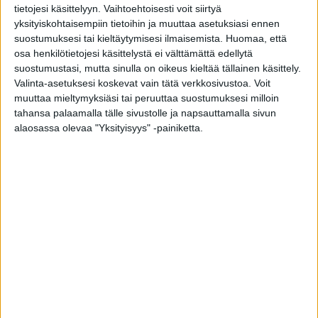
Registret innehåller anteckningar om potentiella kunder
tietojesi käsittelyyn. Vaihtoehtoisesti voit siirtyä
samt om fastigheter som de äger och om kontaktpersoner.
yksityiskohtaisempiin tietoihin ja muuttaa asetuksiasi ennen
Namn, adress, telefonnummer, e-postadress.
suostumuksesi tai kieltäytymisesi ilmaisemista.
Huomaa, että
osa henkilötietojesi käsittelystä ei välttämättä edellytä
6 Regelmässiga uppgiftskällor
suostumustasi, mutta sinulla on oikeus kieltää tällainen käsittely.
Registrets informationsinnehåll samlas in från den
Valinta-asetuksesi koskevat vain tätä verkkosivustoa. Voit
registrerade själv till exempel i anslutning till tävlingar, samt
muuttaa mieltymyksiäsi tai peruuttaa suostumuksesi milloin
genom utlämnanden från andra personuppgiftsansvarigas
tahansa palaamalla tälle sivustolle ja napsauttamalla sivun
databaser. Den som lämnar ut personuppgifterna svarar för
alaosassa olevaa "Yksityisyys" -painiketta.
uppgifternas riktighet och för grunderna för utlämnandet.
7 Regelmässiga utlämnanden av uppgifter
Personuppgifter som är nödvändiga med tanke på
affärsverksamheten kan lämnas ut mellan de bolag som ingår
i Pihla Group. I regel utlämnas de registrerades
personuppgifter inte till utomstående. Om personuppgifter
utlämnas förbinder sig den som använder personuppgifterna
att använda de överförda personuppgifterna på den
personuppgiftsansvariges vägnar och för den
personuppgiftsansvariges räkning, till exempel en
auktoriserad återförsäljare, indrivningsbyrå eller