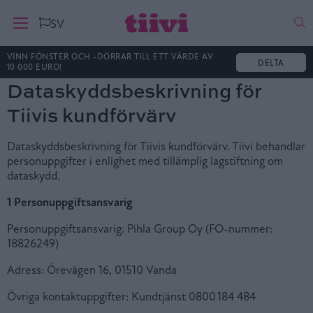
Ha
SV
VINN FÖNSTER OCH -DÖRRAR TILL ETT VÄRDE AV
DELTA
10 000 EURO!
Dataskyddsbeskrivning för
Tiivis kundförvärv
Dataskyddsbeskrivning för Tiivis kundförvärv. Tiivi behandlar
personuppgifter i enlighet med tillämplig lagstiftning om
dataskydd.
1 Personuppgiftsansvarig
Personuppgiftsansvarig: Pihla Group Oy (FO-nummer:
18826249)
Adress: Örevägen 16, 01510 Vanda
Övriga kontaktuppgifter: Kundtjänst 0800 184 484