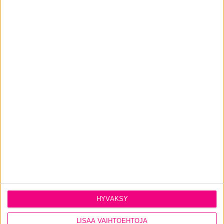
Katso kaikki
terassi- ja parvekeovimallimme
.
HYVÄKSY
LISÄÄ VAIHTOEHTOJA