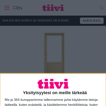
Ha
EN
WIN €10 000 WORTH OF WINDOWS OR DOORS!
PARTICIPATE
Tiivi Terassi Alu Kuulto
Yksityisyytesi on meille tärkeää
Me ja 364 kumppanimme tallennamme ja/tai käytämme tietoja
laitteella, kuten evästeitä, ja käsittelemme henkilötietoja, kuten