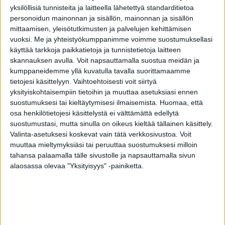
Terassi Alu Kuulto on oikea valinta silloin, kun kodin
yksilöllisiä tunnisteita ja laitteella lähetettyä standarditietoa
sisätiloihin halutaan luonnollisen lämmin ja arvokas
personoidun mainonnan ja sisällön, mainonnan ja sisällön
tunnelma: kuultovärjätty parvekeovi tuo puun kauniin ja
mittaamisen, yleisötutkimusten ja palvelujen kehittämisen
luonnollisen pintakuvion eloisasti esiin. Kuulto-parvekeovi
vuoksi.
Me ja yhteistyökumppanimme voimme suostumuksellasi
on verhoiltu ulkopuolelta sään kestävällä alumiinilla, sisältä
käyttää tarkkoja paikkatietoja ja tunnistetietoja laitteen
ovi on puupintainen. Se sopii hyvin sekä parvekeoveksi että
skannauksen avulla. Voit napsauttamalla suostua meidän ja
pientalon terassi- tai pihaoveksi. Oven lasiaukon voi
kumppaneidemme yllä kuvatulla tavalla suorittamaamme
määritellä vapaasti ja oven saa myös umpiovena tai
tietojesi käsittelyyn. Vaihtoehtoisesti voit siirtyä
kokolasisena. Oven saa myös pariovena.
yksityiskohtaisempiin tietoihin ja muuttaa asetuksiasi ennen
suostumuksesi tai kieltäytymisesi ilmaisemista.
Huomaa, että
Tiivi Terassi Alu Kuulto on ajaton ja kestävä parvekeovi.
osa henkilötietojesi käsittelystä ei välttämättä edellytä
Tiivin Parvekeovet ovat pitkäikäisiä ja mittatarkkuutensa
suostumustasi, mutta sinulla on oikeus kieltää tällainen käsittely.
säilyttäviä vaikeissakin olosuhteissa. Rakenne kestää
Valinta-asetuksesi koskevat vain tätä verkkosivustoa. Voit
tavanomaista parvekeovea paremmin suuria ilman
muuttaa mieltymyksiäsi tai peruuttaa suostumuksesi milloin
kosteuden muutoksia.
tahansa palaamalla tälle sivustolle ja napsauttamalla sivun
alaosassa olevaa "Yksityisyys" -painiketta.
Ovi on varustettu sen tiiviisti sulkevalla pitkäsulkijalla.
Mekanismiin kuuluu aina aukipitolaite, joka kahvaa
kääntämällä lukitsee avatun oven haluttuun kohtaan ja estää
tuulta riepottelemasta ovea. Mikäli ovi on tarpeen lukita
myös ulkopuolelta, on lisävarusteena saatavana DORMA tai
Abloy lukkorunko.