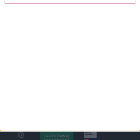
PYYDÄ TARJOUS
CONTACT US
Ikkunat
@tiiviikkunat
Tiivi